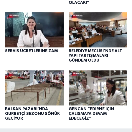
OLACAK!”
SERVİS ÜCRETLERİNE ZAM
BELEDİYE MECLİSİ'NDE ALT
YAPI TARTIŞMALARI
GÜNDEM OLDU
BALKAN PAZARI’NDA
GENCAN “EDİRNE İÇİN
GURBETÇİ SEZONU SÖNÜK
ÇALIŞMAYA DEVAM
GEÇİYOR
EDECEĞİZ”