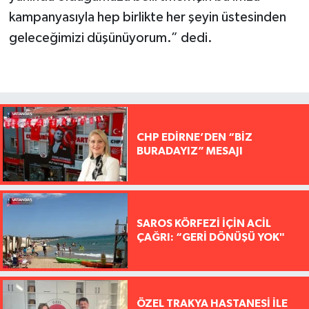
kampanyasıyla hep birlikte her şeyin üstesinden
geleceğimizi düşünüyorum.” dedi.
CHP EDİRNE’DEN “BİZ
BURADAYIZ” MESAJI
SAROS KÖRFEZİ İÇİN ACİL
ÇAĞRI: “GERİ DÖNÜŞÜ YOK"
ÖZEL TRAKYA HASTANESİ İLE