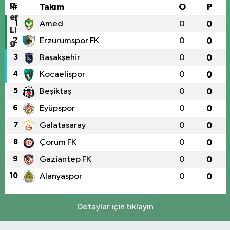
#
Takım
O
P
1
Amed
0
0
2
Erzurumspor FK
0
0
3
Başakşehir
0
0
4
Kocaelispor
0
0
5
Beşiktaş
0
0
6
Eyüpspor
0
0
7
Galatasaray
0
0
8
Çorum FK
0
0
9
Gaziantep FK
0
0
10
Alanyaspor
0
0
Detaylar için tıklayın