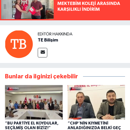
MEKTEBİM KOLEJİ ARASINDA
KARŞILIKLI İNDİRİM
EDITÖR HAKKINDA
TE Bilişim
Bunlar da ilginizi çekebilir
“BU PARTİYE EL KOYDULAR,
“CHP’NİN KIYMETİNİ
SEÇİLMİŞ OLAN BİZİZ!”
ANLADIĞINIZDA BELKİ GEÇ