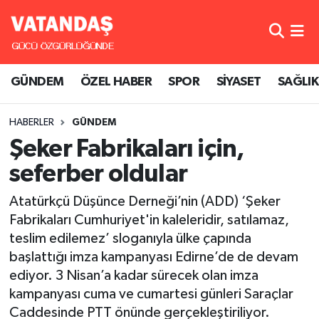
GÜNDEM
Hava Durumu
GÜNDEM
ÖZEL HABER
SPOR
SİYASET
SAĞLIK
ÖZEL HABER
Trafik Durumu
HABERLER
GÜNDEM
SPOR
Süper Lig Puan Durumu ve Fikstür
Şeker Fabrikaları için,
SİYASET
Tüm Manşetler
seferber oldular
SAĞLIK
Son Dakika Haberleri
Atatürkçü Düşünce Derneği’nin (ADD) ‘Şeker
Fabrikaları Cumhuriyet'in kaleleridir, satılamaz,
Haber Arşivi
teslim edilemez’ sloganıyla ülke çapında
başlattığı imza kampanyası Edirne’de de devam
ediyor. 3 Nisan’a kadar sürecek olan imza
kampanyası cuma ve cumartesi günleri Saraçlar
Caddesinde PTT önünde gerçekleştiriliyor.