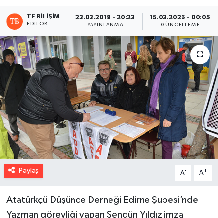
TE BILIŞIM
23.03.2018 - 20:23
15.03.2026 - 00:05
EDITÖR
YAYINLANMA
GÜNCELLEME
Paylaş
-
+
A
A
Atatürkçü Düşünce Derneği Edirne Şubesi’nde
Yazman görevliği yapan Şengün Yıldız imza