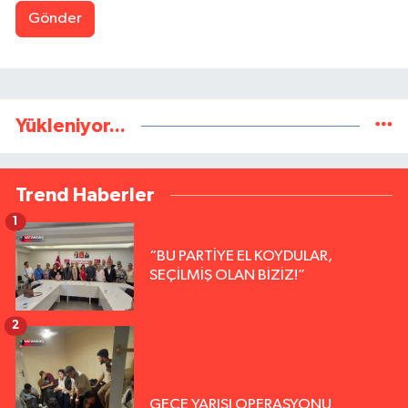
Gönder
Yükleniyor...
Trend Haberler
1
“BU PARTİYE EL KOYDULAR,
SEÇİLMİŞ OLAN BİZİZ!”
2
GECE YARISI OPERASYONU