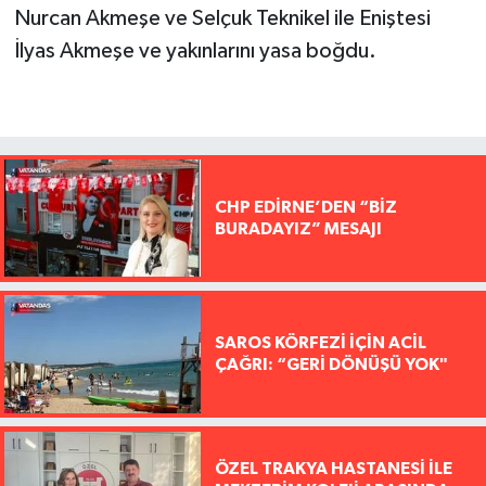
Nurcan Akmeşe ve Selçuk Teknikel ile Eniştesi
İlyas Akmeşe ve yakınlarını yasa boğdu.
CHP EDİRNE’DEN “BİZ
BURADAYIZ” MESAJI
SAROS KÖRFEZİ İÇİN ACİL
ÇAĞRI: “GERİ DÖNÜŞÜ YOK"
ÖZEL TRAKYA HASTANESİ İLE