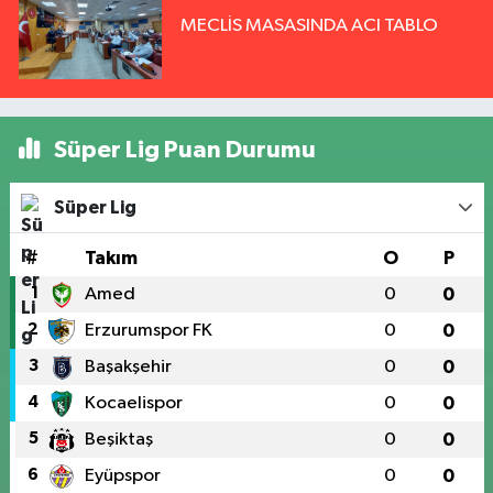
MECLİS MASASINDA ACI TABLO
Süper Lig Puan Durumu
Süper Lig
#
Takım
O
P
1
Amed
0
0
2
Erzurumspor FK
0
0
3
Başakşehir
0
0
4
Kocaelispor
0
0
5
Beşiktaş
0
0
6
Eyüpspor
0
0