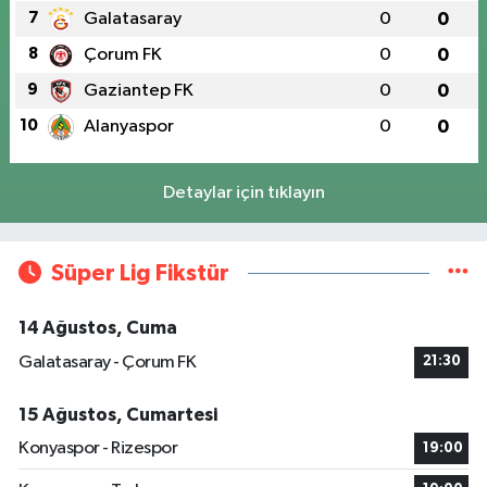
7
Galatasaray
0
0
8
Çorum FK
0
0
9
Gaziantep FK
0
0
10
Alanyaspor
0
0
Detaylar için tıklayın
Süper Lig Fikstür
14 Ağustos, Cuma
Galatasaray - Çorum FK
21:30
15 Ağustos, Cumartesi
Konyaspor - Rizespor
19:00