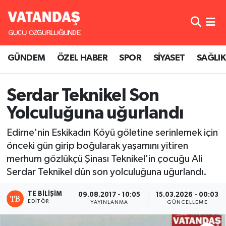
GÜNDEM
Hava Durumu
GÜNDEM
ÖZEL HABER
SPOR
SİYASET
SAĞLIK
ÖZEL HABER
Trafik Durumu
SPOR
Süper Lig Puan Durumu ve Fikstür
Serdar Teknikel Son
Yolculuğuna uğurlandı
SİYASET
Tüm Manşetler
Edirne'nin Eskikadın Köyü göletine serinlemek için
SAĞLIK
Son Dakika Haberleri
önceki gün girip boğularak yaşamını yitiren
merhum gözlükçü Şinası Teknikel'in çocuğu Ali
Haber Arşivi
Serdar Teknikel dün son yolculuğuna uğurlandı.
TE BILIŞIM
09.08.2017 - 10:05
15.03.2026 - 00:03
EDITÖR
YAYINLANMA
GÜNCELLEME