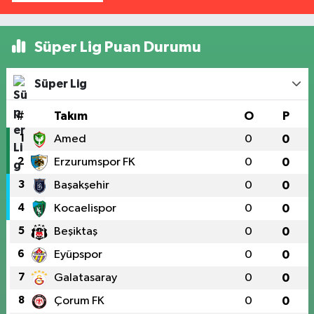
Süper Lig Puan Durumu
Süper Lig
#
Takım
O
P
1
Amed
0
0
2
Erzurumspor FK
0
0
3
Başakşehir
0
0
4
Kocaelispor
0
0
5
Beşiktaş
0
0
6
Eyüpspor
0
0
7
Galatasaray
0
0
8
Çorum FK
0
0