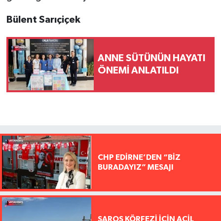
Bülent Sarıçiçek
ANNE SÜTÜNÜN HAYATI
ÖNEMİ ANLATILDI
CHP EDİRNE’DEN “BİZ
BURADAYIZ” MESAJI
SAROS KÖRFEZİ İÇİN ACİL