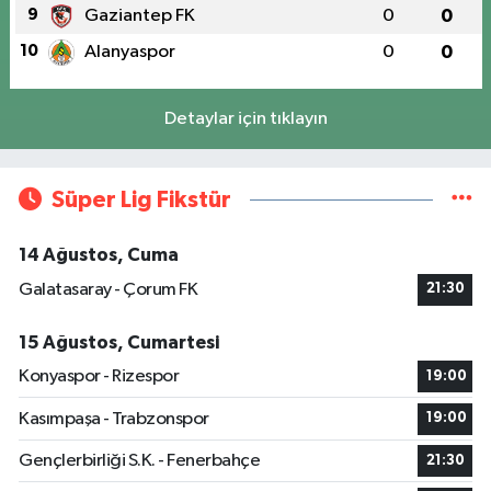
9
Gaziantep FK
0
0
10
Alanyaspor
0
0
Detaylar için tıklayın
Süper Lig Fikstür
14 Ağustos, Cuma
Galatasaray - Çorum FK
21:30
15 Ağustos, Cumartesi
Konyaspor - Rizespor
19:00
Kasımpaşa - Trabzonspor
19:00
Gençlerbirliği S.K. - Fenerbahçe
21:30