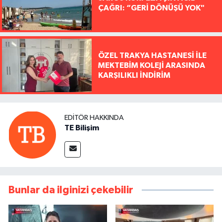
ÇAĞRI: “GERİ DÖNÜŞÜ YOK"
ÖZEL TRAKYA HASTANESİ İLE
MEKTEBİM KOLEJİ ARASINDA
KARŞILIKLI İNDİRİM
EDITÖR HAKKINDA
TE Bilişim
Bunlar da ilginizi çekebilir