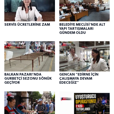
SERVİS ÜCRETLERİNE ZAM
BELEDİYE MECLİSİ'NDE ALT
YAPI TARTIŞMALARI
GÜNDEM OLDU
BALKAN PAZARI’NDA
GENCAN “EDİRNE İÇİN
GURBETÇİ SEZONU SÖNÜK
ÇALIŞMAYA DEVAM
GEÇİYOR
EDECEĞİZ”