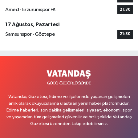
Amed - Erzurumspor FK
21:30
17 Ağustos, Pazartesi
Samsunspor - Göztepe
21:30
Vatandaş Gazetesi, Edirne ve ilçelerinde yaşanan gelişmeleri
anlık olarak okuyucularına ulaştıran yerel haber platformudur.
Edirne haberleri, son dakika gelişmeleri, siyaset, ekonomi, spor
ve yaşamdan tüm gelişmeleri güvenilir ve hızlı şekilde Vatandaş
Gazetesi üzerinden takip edebilirsiniz.