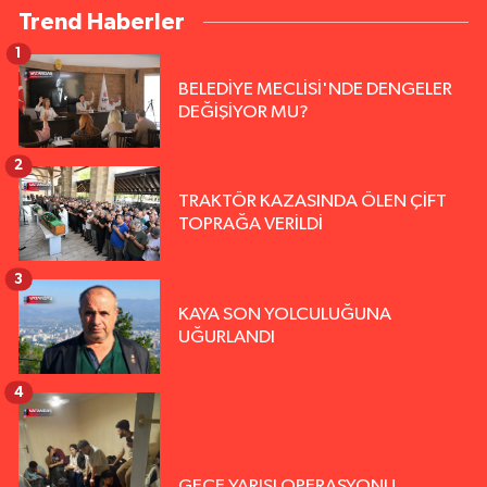
Trend Haberler
1
BELEDİYE MECLİSİ'NDE DENGELER
DEĞİŞİYOR MU?
2
TRAKTÖR KAZASINDA ÖLEN ÇİFT
TOPRAĞA VERİLDİ
3
KAYA SON YOLCULUĞUNA
UĞURLANDI
4
GECE YARISI OPERASYONU