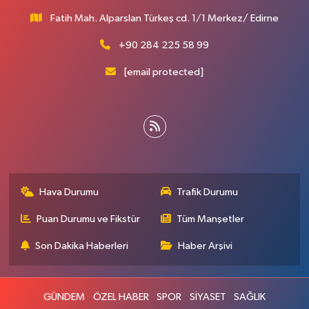
Fatih Mah. Alparslan Türkeş cd. 1/1 Merkez/ Edirne
+90 284 225 58 99
[email protected]
Hava Durumu
Trafik Durumu
Puan Durumu ve Fikstür
Tüm Manşetler
Son Dakika Haberleri
Haber Arşivi
GÜNDEM
ÖZEL HABER
SPOR
SİYASET
SAĞLIK