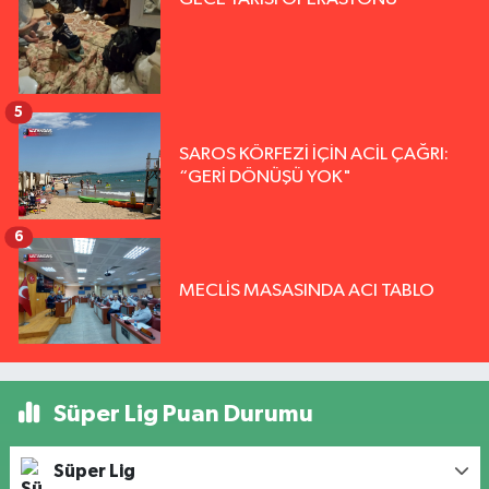
5
SAROS KÖRFEZİ İÇİN ACİL ÇAĞRI:
“GERİ DÖNÜŞÜ YOK"
6
MECLİS MASASINDA ACI TABLO
Süper Lig Puan Durumu
Süper Lig