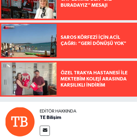
BURADAYIZ” MESAJI
SAROS KÖRFEZİ İÇİN ACİL
ÇAĞRI: “GERİ DÖNÜŞÜ YOK"
ÖZEL TRAKYA HASTANESİ İLE
MEKTEBİM KOLEJİ ARASINDA
KARŞILIKLI İNDİRİM
EDITÖR HAKKINDA
TE Bilişim