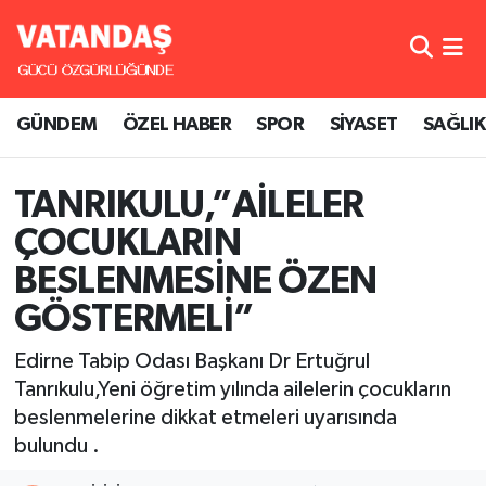
GÜNDEM
Hava Durumu
GÜNDEM
ÖZEL HABER
SPOR
SİYASET
SAĞLIK
ÖZEL HABER
Trafik Durumu
SPOR
Süper Lig Puan Durumu ve Fikstür
TANRIKULU,”AİLELER
ÇOCUKLARIN
SİYASET
Tüm Manşetler
BESLENMESİNE ÖZEN
SAĞLIK
Son Dakika Haberleri
GÖSTERMELİ”
Haber Arşivi
Edirne Tabip Odası Başkanı Dr Ertuğrul
Tanrıkulu,Yeni öğretim yılında ailelerin çocukların
beslenmelerine dikkat etmeleri uyarısında
bulundu .