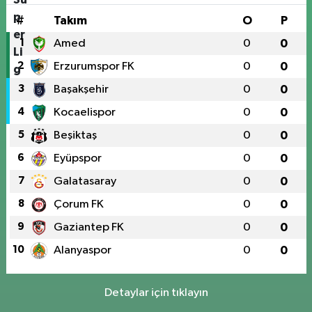
#
Takım
O
P
1
Amed
0
0
2
Erzurumspor FK
0
0
3
Başakşehir
0
0
4
Kocaelispor
0
0
5
Beşiktaş
0
0
6
Eyüpspor
0
0
7
Galatasaray
0
0
8
Çorum FK
0
0
9
Gaziantep FK
0
0
10
Alanyaspor
0
0
Detaylar için tıklayın