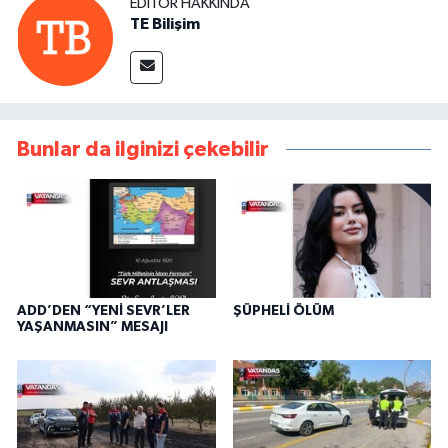
EDITÖR HAKKINDA
TE Bilişim
Bunlar da ilginizi çekebilir
ADD’DEN “YENİ SEVR’LER
ŞÜPHELİ ÖLÜM
YAŞANMASIN” MESAJI