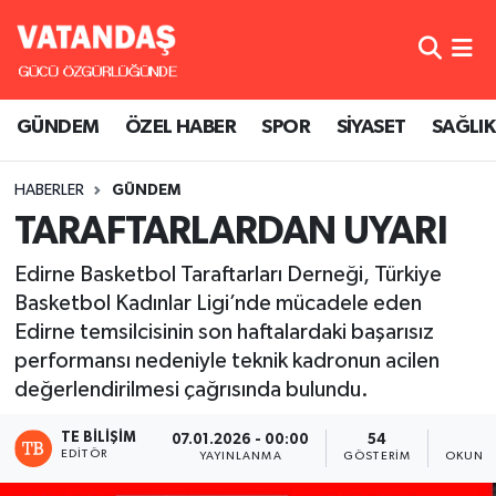
GÜNDEM
Hava Durumu
GÜNDEM
ÖZEL HABER
SPOR
SİYASET
SAĞLIK
ÖZEL HABER
Trafik Durumu
HABERLER
GÜNDEM
SPOR
Süper Lig Puan Durumu ve Fikstür
TARAFTARLARDAN UYARI
SİYASET
Tüm Manşetler
Edirne Basketbol Taraftarları Derneği, Türkiye
Basketbol Kadınlar Ligi’nde mücadele eden
SAĞLIK
Son Dakika Haberleri
Edirne temsilcisinin son haftalardaki başarısız
performansı nedeniyle teknik kadronun acilen
Haber Arşivi
değerlendirilmesi çağrısında bulundu.
TE BILIŞIM
07.01.2026 - 00:00
54
2
EDITÖR
YAYINLANMA
GÖSTERIM
OKUNMA