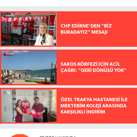
CHP EDİRNE’DEN “BİZ
BURADAYIZ” MESAJI
SAROS KÖRFEZİ İÇİN ACİL
ÇAĞRI: “GERİ DÖNÜŞÜ YOK"
ÖZEL TRAKYA HASTANESİ İLE
MEKTEBİM KOLEJİ ARASINDA
KARŞILIKLI İNDİRİM