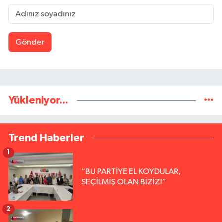
Gönder
Yükleniyor...
Trend Haberler
1
“BU PARTİYE EL KOYDULAR,
SEÇİLMİŞ OLAN BİZİZ!”
2