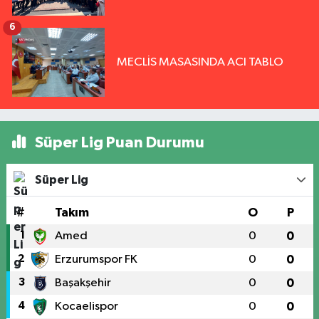
6
MECLİS MASASINDA ACI TABLO
Süper Lig Puan Durumu
Süper Lig
#
Takım
O
P
1
Amed
0
0
2
Erzurumspor FK
0
0
3
Başakşehir
0
0
4
Kocaelispor
0
0