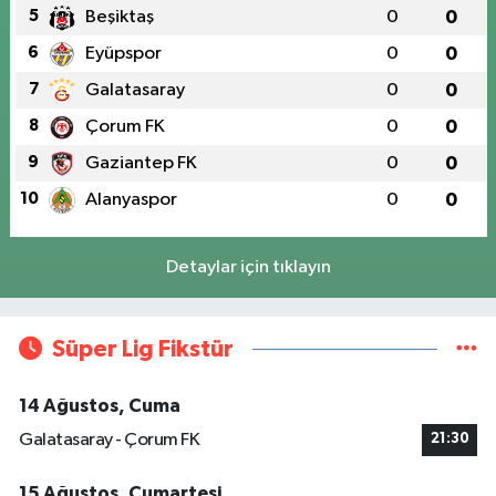
5
Beşiktaş
0
0
6
Eyüpspor
0
0
7
Galatasaray
0
0
8
Çorum FK
0
0
9
Gaziantep FK
0
0
10
Alanyaspor
0
0
Detaylar için tıklayın
Süper Lig Fikstür
14 Ağustos, Cuma
Galatasaray - Çorum FK
21:30
15 Ağustos, Cumartesi