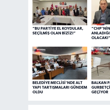
“BU PARTİYE EL KOYDULAR,
“CHP’NİN
SEÇİLMİŞ OLAN BİZİZ!”
ANLADIĞI
OLACAK!
BELEDİYE MECLİSİ'NDE ALT
BALKAN 
YAPI TARTIŞMALARI GÜNDEM
GURBETÇ
OLDU
GEÇİYOR