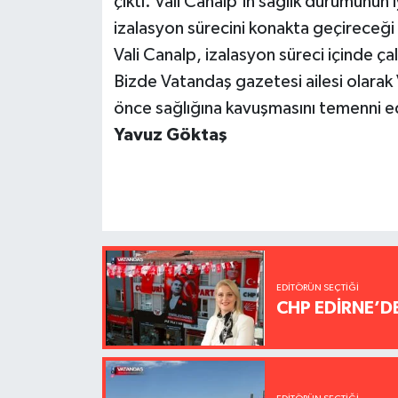
çıktı. Vali Canalp’in sağlık durumunun i
izalasyon sürecini konakta geçireceği 
Vali Canalp, izalasyon süreci içinde ça
Bizde Vatandaş gazetesi ailesi olarak Va
önce sağlığına kavuşmasını temenni e
Yavuz Göktaş
EDITÖRÜN SEÇTIĞI
CHP EDİRNE’D