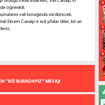
yi olduğu ifade edilirken, Vali Canalp’in
4
de öğrenildi.
lışmalarını vali konağında sürdürecek.
li Ekrem Canalp’e acil şifalar diler, bir an
5
deriz.
6
EN “BİZ BURADAYIZ” MESAJI