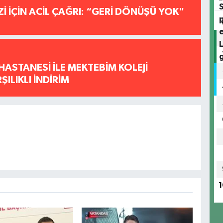
İ İÇİN ACİL ÇAĞRI: “GERİ DÖNÜŞÜ YOK"
HASTANESİ İLE MEKTEBİM KOLEJİ
ILIKLI İNDİRİM
1