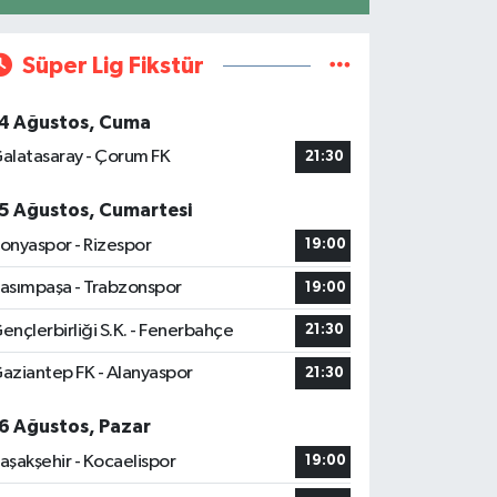
Süper Lig Fikstür
4 Ağustos, Cuma
alatasaray - Çorum FK
21:30
5 Ağustos, Cumartesi
onyaspor - Rizespor
19:00
asımpaşa - Trabzonspor
19:00
ençlerbirliği S.K. - Fenerbahçe
21:30
aziantep FK - Alanyaspor
21:30
6 Ağustos, Pazar
aşakşehir - Kocaelispor
19:00