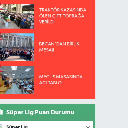
TRAKTÖR KAZASINDA
ÖLEN ÇİFT TOPRAĞA
VERİLDİ
BECAN'DAN BİRLİK
MESAJI
MECLİS MASASINDA
ACI TABLO
Süper Lig Puan Durumu
Süper Lig