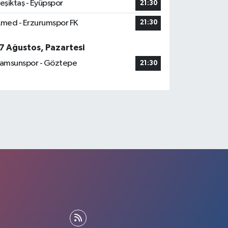
eşiktaş - Eyüpspor
21:30
med - Erzurumspor FK
21:30
7 Ağustos, Pazartesi
amsunspor - Göztepe
21:30