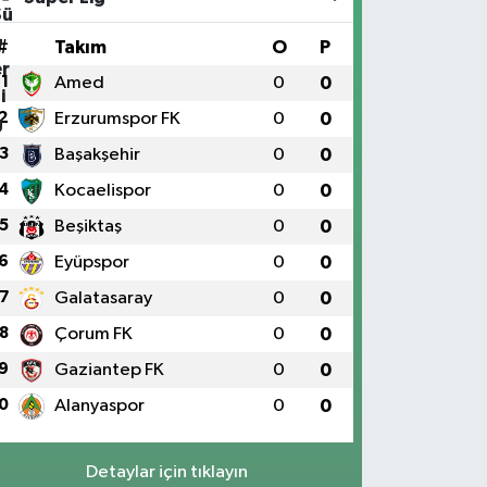
#
Takım
O
P
1
Amed
0
0
2
Erzurumspor FK
0
0
3
Başakşehir
0
0
4
Kocaelispor
0
0
5
Beşiktaş
0
0
6
Eyüpspor
0
0
7
Galatasaray
0
0
8
Çorum FK
0
0
9
Gaziantep FK
0
0
0
Alanyaspor
0
0
Detaylar için tıklayın