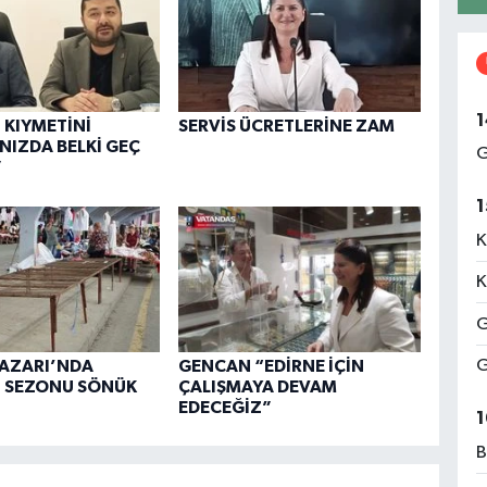
1
 KIYMETİNİ
SERVİS ÜCRETLERİNE ZAM
NIZDA BELKİ GEÇ
G
”
1
K
K
G
G
PAZARI’NDA
GENCAN “EDİRNE İÇİN
İ SEZONU SÖNÜK
ÇALIŞMAYA DEVAM
EDECEĞİZ”
1
B