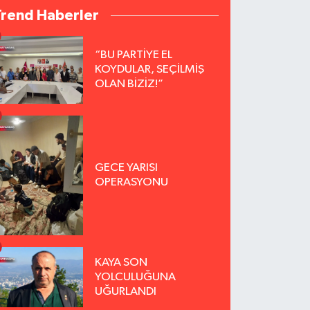
Trend Haberler
“BU PARTİYE EL
KOYDULAR, SEÇİLMİŞ
OLAN BİZİZ!”
GECE YARISI
OPERASYONU
KAYA SON
YOLCULUĞUNA
UĞURLANDI