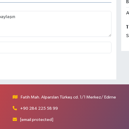
B
A
1
S
Fatih Mah. Alparslan Türkeş cd. 1/1 Merkez/ Edirne
+90 284 225 58 99
[email protected]