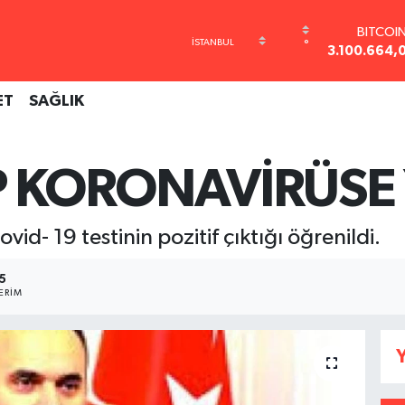
BITCOI
°
3.100.664,
DOLA
47,7436
ET
SAĞLIK
EURO
55,2510
STERLİ
64,4811
P KORONAVİRÜSE
GRAM AL
6660.55
BİST10
id- 19 testinin pozitif çıktığı öğrenildi.
13.779
5
ERIM
Y