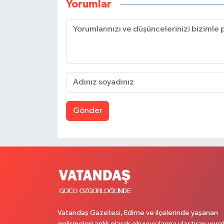
Yorumlar
Gönder
Vatandaş Gazetesi, Edirne ve ilçelerinde yaşanan
gelişmeleri anlık olarak okuyucularına ulaştıran yerel