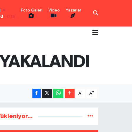
Foto Galeri
Video
Yazarlar
N
03
-0.18
R
0.18
0.32
N
0.38
 YAKALANDI
TIN
0.03
0
-14
-
+
A
A
ükleniyor...