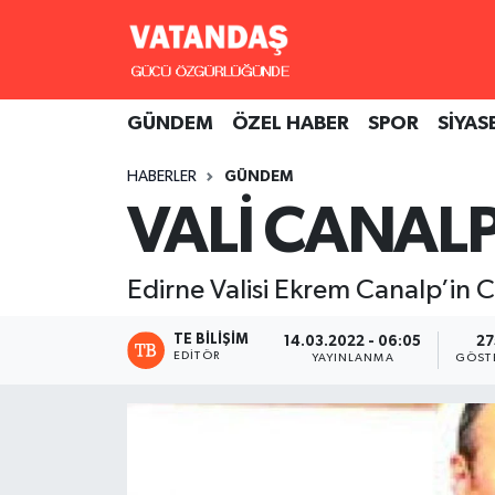
GÜNDEM
Hava Durumu
GÜNDEM
ÖZEL HABER
SPOR
SİYAS
ÖZEL HABER
Trafik Durumu
HABERLER
GÜNDEM
SPOR
Süper Lig Puan Durumu ve Fikstür
VALİ CANAL
SİYASET
Tüm Manşetler
Edirne Valisi Ekrem Canalp’in Cov
SAĞLIK
Son Dakika Haberleri
TE BILIŞIM
14.03.2022 - 06:05
27
EDITÖR
YAYINLANMA
GÖST
Haber Arşivi