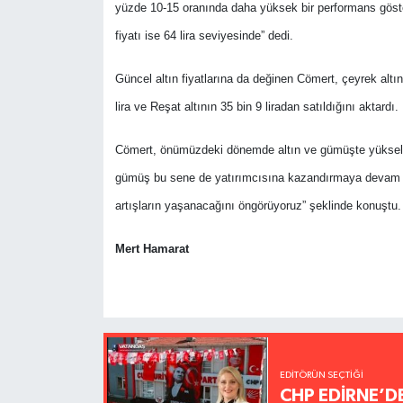
yüzde 10-15 oranında daha yüksek bir performans göster
fiyatı ise 64 lira seviyesinde” dedi.
Güncel altın fiyatlarına da değinen Cömert, çeyrek altını
lira ve Reşat altının 35 bin 9 liradan satıldığını aktardı.
Cömert, önümüzdeki dönemde altın ve gümüşte yükseliş t
gümüş bu sene de yatırımcısına kazandırmaya devam e
artışların yaşanacağını öngörüyoruz” şeklinde konuştu.
Mert Hamarat
EDITÖRÜN SEÇTIĞI
CHP EDİRNE’D