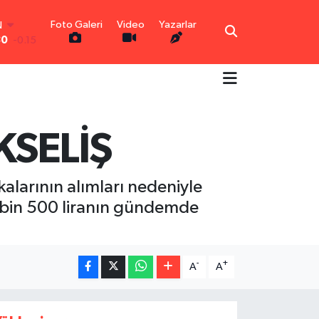
N
30
-0.15
Foto Galeri
Video
Yazarlar
R
0.18
0.32
N
0.38
TIN
KSELİŞ
5
0
0
-14
alarının alımları nedeniyle
5 bin 500 liranın gündemde
-
+
A
A