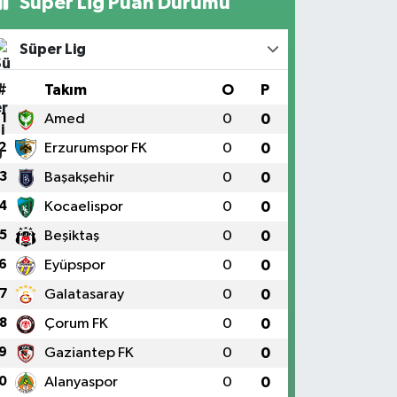
Süper Lig Puan Durumu
Süper Lig
#
Takım
O
P
1
Amed
0
0
2
Erzurumspor FK
0
0
3
Başakşehir
0
0
4
Kocaelispor
0
0
5
Beşiktaş
0
0
6
Eyüpspor
0
0
7
Galatasaray
0
0
8
Çorum FK
0
0
9
Gaziantep FK
0
0
0
Alanyaspor
0
0