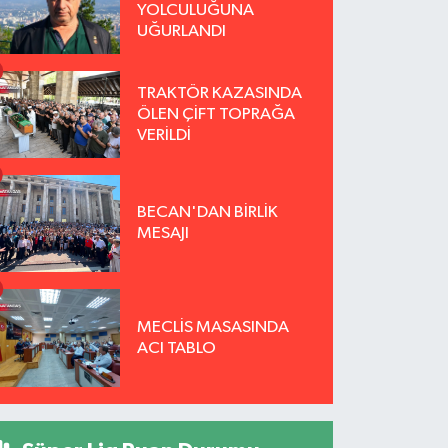
YOLCULUĞUNA
UĞURLANDI
TRAKTÖR KAZASINDA
ÖLEN ÇİFT TOPRAĞA
VERİLDİ
BECAN'DAN BİRLİK
MESAJI
MECLİS MASASINDA
ACI TABLO