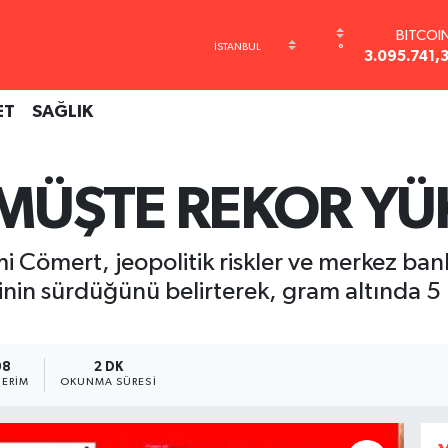
BITCOI
3.095.741,
°
DOLA
47,7436
EURO
ET
SAĞLIK
55,2510
STERLİ
64,4811
GRAM AL
MÜŞTE REKOR YÜ
6660.5
BİST10
13.779
 Cömert, jeopolitik riskler ve merkez bank
dinin sürdüğünü belirterek, gram altında 
08
2 DK
ERIM
OKUNMA SÜRESI