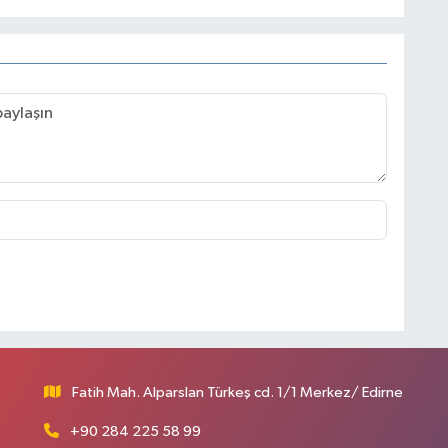
Fatih Mah. Alparslan Türkeş cd. 1/1 Merkez/ Edirne
+90 284 225 58 99