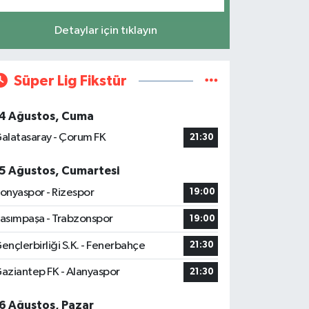
Detaylar için tıklayın
Süper Lig Fikstür
4 Ağustos, Cuma
alatasaray - Çorum FK
21:30
5 Ağustos, Cumartesi
onyaspor - Rizespor
19:00
asımpaşa - Trabzonspor
19:00
ençlerbirliği S.K. - Fenerbahçe
21:30
aziantep FK - Alanyaspor
21:30
6 Ağustos, Pazar