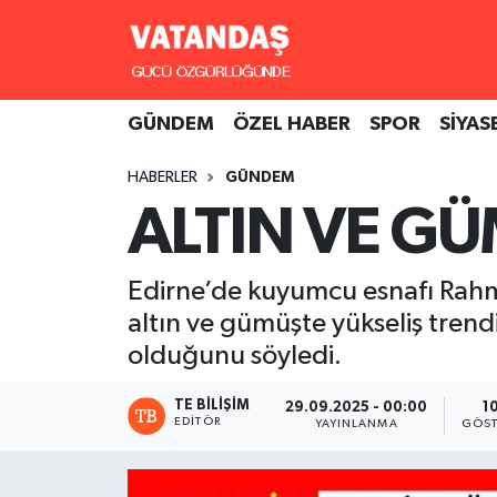
GÜNDEM
Hava Durumu
GÜNDEM
ÖZEL HABER
SPOR
SİYAS
ÖZEL HABER
Trafik Durumu
HABERLER
GÜNDEM
SPOR
Süper Lig Puan Durumu ve Fikstür
ALTIN VE GÜ
SİYASET
Tüm Manşetler
Edirne’de kuyumcu esnafı Rahmi
SAĞLIK
Son Dakika Haberleri
altın ve gümüşte yükseliş tren
olduğunu söyledi.
Haber Arşivi
TE BILIŞIM
29.09.2025 - 00:00
1
EDITÖR
YAYINLANMA
GÖST