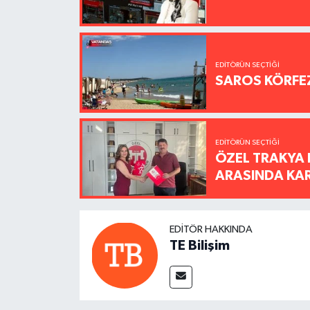
EDITÖRÜN SEÇTIĞI
SAROS KÖRFEZ
EDITÖRÜN SEÇTIĞI
ÖZEL TRAKYA 
ARASINDA KARŞ
EDITÖR HAKKINDA
TE Bilişim