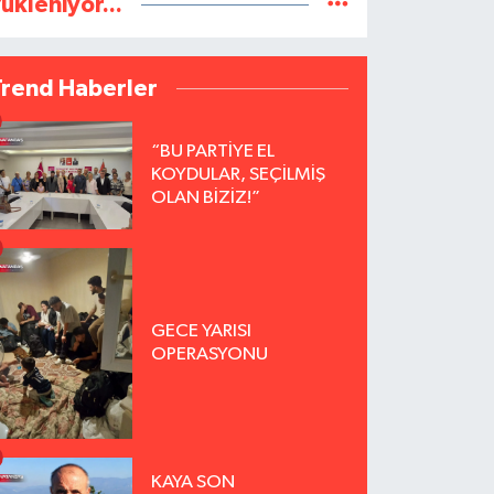
ükleniyor...
Trend Haberler
“BU PARTİYE EL
KOYDULAR, SEÇİLMİŞ
OLAN BİZİZ!”
GECE YARISI
OPERASYONU
KAYA SON