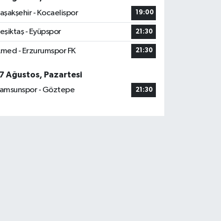
aşakşehir - Kocaelispor
19:00
eşiktaş - Eyüpspor
21:30
med - Erzurumspor FK
21:30
7 Ağustos, Pazartesi
amsunspor - Göztepe
21:30