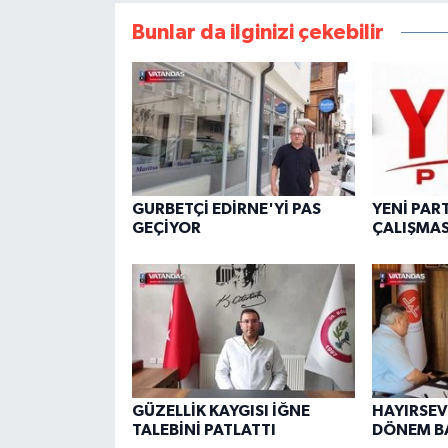
Bunlar da ilginizi çekebilir
GURBETÇİ EDİRNE'Yİ PAS
YENİ PAR
GEÇİYOR
ÇALIŞMAS
GÜZELLİK KAYGISI İĞNE
HAYIRSEVE
TALEBİNİ PATLATTI
DÖNEM B