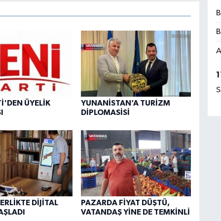
B
B
A
1
S
Tİ'DEN ÜYELİK
YUNANİSTAN’A TURİZM
I
DİPLOMASİSİ
RLİKTE DİJİTAL
PAZARDA FİYAT DÜŞTÜ,
AŞLADI
VATANDAŞ YİNE DE TEMKİNLİ