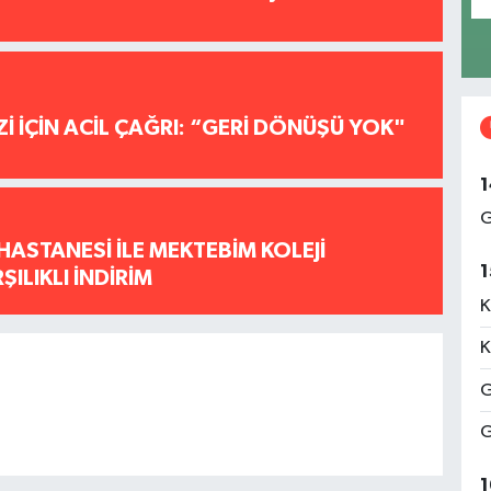
İ İÇİN ACİL ÇAĞRI: “GERİ DÖNÜŞÜ YOK"
1
G
HASTANESİ İLE MEKTEBİM KOLEJİ
1
ILIKLI İNDİRİM
K
K
G
G
1