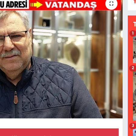
Y
1
2
3