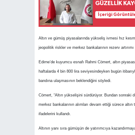
GÜZELLİK KAYG
İçeriği Görüntül
Altın ve gümüş piyasalarında yükseliş ivmesi hız kesmi
jeopolitik riskler ve merkez bankalarının rezerv artırımı t
Edirne’de kuyumcu esnafı Rahmi Cömert, altın piyasası
haftalarda 4 bin 800 lira seviyesindeyken bugün itibarıyl
bandına ulaşmasının beklendiğini söyledi.
Cömert, “Altın yükselişini sürdürüyor. Bundan sonraki dö
merkez bankalarının alımları devam ettiği sürece altın
ifadelerini kullandı.
Altının yanı sıra gümüşün de yatırımcıya kazandırmaya