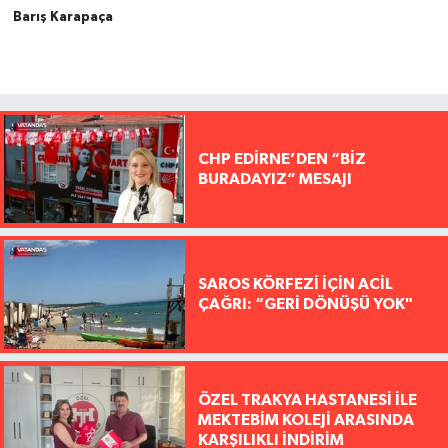
Barış Karapaça
CHP EDİRNE’DEN “BİZ
BURADAYIZ” MESAJI
SAROS KÖRFEZİ İÇİN ACİL
ÇAĞRI: “GERİ DÖNÜŞÜ YOK"
ÖZEL TRAKYA HASTANESİ İLE
MEKTEBİM KOLEJİ ARASINDA
KARŞILIKLI İNDİRİM