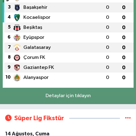
3
Başakşehir
0
0
4
Kocaelispor
0
0
5
Beşiktaş
0
0
6
Eyüpspor
0
0
7
Galatasaray
0
0
8
Çorum FK
0
0
9
Gaziantep FK
0
0
10
Alanyaspor
0
0
Detaylar için tıklayın
Süper Lig Fikstür
14 Ağustos, Cuma