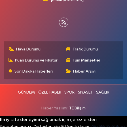
Hava Durumu
Trafik Durumu
Puan Durumu ve Fikstür
Tüm Manşetler
Son Dakika Haberleri
Haber Arşivi
GÜNDEM
ÖZEL HABER
SPOR
SİYASET
SAĞLIK
Haber Yazılımı:
TE Bilişim
En iyi site deneyimi sağlamak için çerezlerden
faydalanıyoruz. Detaylar için lütfen tıklayın.
Gizlilik Politikası