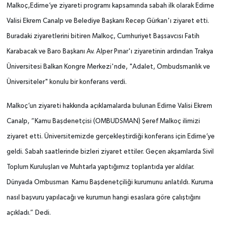
Malkoç,Edirne’ye ziyareti programı kapsamında sabah ilk olarak Edirne
Valisi Ekrem Canalp ve Belediye Başkanı Recep Gürkan'ı ziyaret etti.
Buradaki ziyaretlerini bitiren Malkoç, Cumhuriyet Başsavcısı Fatih
Karabacak ve Baro Başkanı Av. Alper Pınar'ı ziyaretinin ardından Trakya
Üniversitesi Balkan Kongre Merkezi'nde, "Adalet, Ombudsmanlık ve
Üniversiteler" konulu bir konferans verdi.
Malkoç’un ziyareti hakkında açıklamalarda bulunan Edirne Valisi Ekrem
Canalp, “Kamu Başdenetçisi (OMBUDSMAN) Şeref Malkoç ilimizi
ziyaret etti. Üniversitemizde gerçekleştirdiği konferans için Edirne’ye
geldi. Sabah saatlerinde bizleri ziyaret ettiler. Geçen akşamlarda Sivil
Toplum Kuruluşları ve Muhtarla yaptığımız toplantıda yer aldılar.
Dünyada Ombusman Kamu Başdenetçiliği kurumunu anlatıldı. Kuruma
nasıl başvuru yapılacağı ve kurumun hangi esaslara göre çalıştığını
açıkladı.” Dedi.