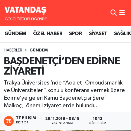
GÜNDEM
Hava Durumu
GÜNDEM
ÖZEL HABER
SPOR
SİYASET
SAĞLIK
ÖZEL HABER
Trafik Durumu
HABERLER
GÜNDEM
SPOR
Süper Lig Puan Durumu ve Fikstür
BAŞDENETÇİ’DEN EDİRNE
SİYASET
Tüm Manşetler
ZİYARETİ
SAĞLIK
Son Dakika Haberleri
Trakya Üniversitesi’nde “Adalet, Ombudsmanlık
ve Üniversiteler” konulu konferans vermek üzere
Haber Arşivi
Edirne’ye gelen Kamu Başdenetçisi Şeref
Malkoç, önemli ziyaretlerde bulundu.
TE BILIŞIM
29.11.2018 - 08:18
1043
EDITÖR
YAYINLANMA
GÖSTERIM