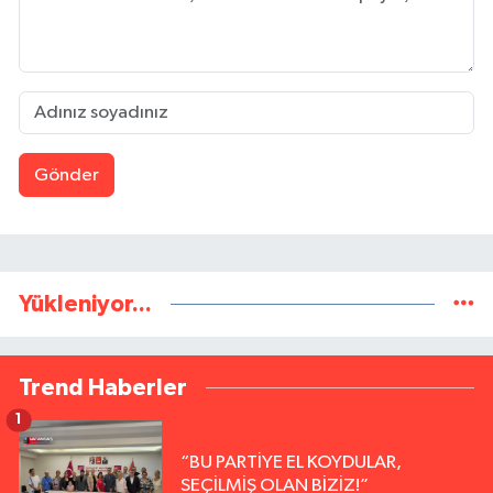
Gönder
Yükleniyor...
Trend Haberler
1
“BU PARTİYE EL KOYDULAR,
SEÇİLMİŞ OLAN BİZİZ!”