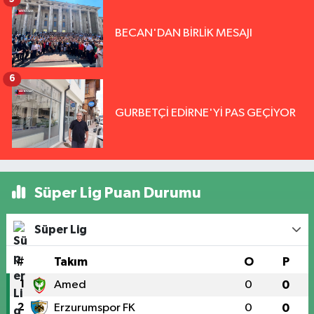
BECAN'DAN BİRLİK MESAJI
6
GURBETÇİ EDİRNE'Yİ PAS GEÇİYOR
Süper Lig Puan Durumu
Süper Lig
#
Takım
O
P
1
Amed
0
0
2
Erzurumspor FK
0
0