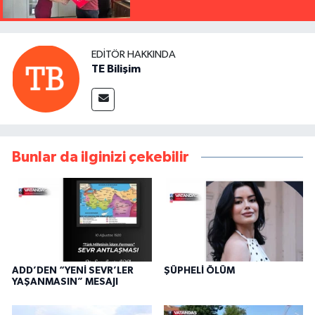
EDITÖR HAKKINDA
TE Bilişim
Bunlar da ilginizi çekebilir
ADD’DEN “YENİ SEVR’LER
ŞÜPHELİ ÖLÜM
YAŞANMASIN” MESAJI