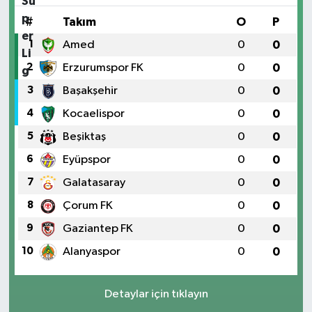
#
Takım
O
P
1
Amed
0
0
2
Erzurumspor FK
0
0
3
Başakşehir
0
0
4
Kocaelispor
0
0
5
Beşiktaş
0
0
6
Eyüpspor
0
0
7
Galatasaray
0
0
8
Çorum FK
0
0
9
Gaziantep FK
0
0
10
Alanyaspor
0
0
Detaylar için tıklayın