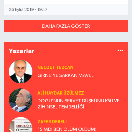
26 Eylül 2019 - 19:17
DAHA FAZLA GÖSTER
Yazarlar
NECDET TEZCAN
GİRNE’YE SARKAN MAVİ…
ALI HAYDAR ÜZÜLMEZ
DOĞU’NUN SERVET DÜŞKÜNLÜĞÜ VE
ZİHİNSEL TEMBELLİĞİ
ZAFER DERELI
"ŞİMDİ BEN ÖLÜM OLDUM;