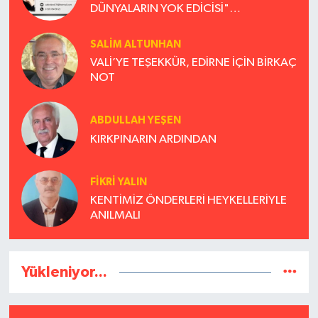
DÜNYALARIN YOK EDİCİSİ"
(CHRİSTOPHER NOLAN VE TANRI)
SALIM ALTUNHAN
VALİ’YE TEŞEKKÜR, EDİRNE İÇİN BİRKAÇ
NOT
ABDULLAH YEŞEN
KIRKPINARIN ARDINDAN
FİKRİ YALIN
KENTİMİZ ÖNDERLERİ HEYKELLERİYLE
ANILMALI
Yükleniyor...