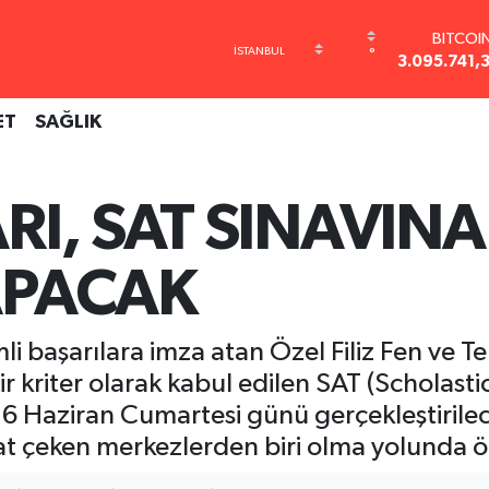
BITCOI
3.095.741,
°
DOLA
47,7436
EURO
ET
SAĞLIK
55,2510
STERLİ
64,4811
RI, SAT SINAVINA
GRAM AL
6660.5
BİST10
APACAK
13.779
i başarılara imza atan Özel Filiz Fen ve Te
bir kriter olarak kabul edilen SAT (Scholasti
 6 Haziran Cumartesi günü gerçekleştirilece
kat çeken merkezlerden biri olma yolunda ö