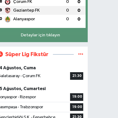
8
Çorum FK
0
0
9
Gaziantep FK
0
0
0
Alanyaspor
0
0
Detaylar için tıklayın
Süper Lig Fikstür
4 Ağustos, Cuma
alatasaray - Çorum FK
21:30
5 Ağustos, Cumartesi
onyaspor - Rizespor
19:00
asımpaşa - Trabzonspor
19:00
ençlerbirliği S.K. - Fenerbahçe
21:30