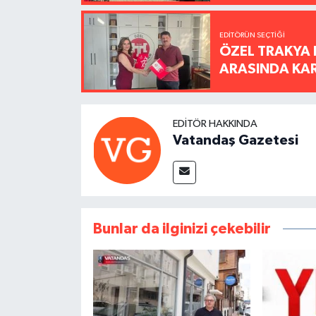
EDITÖRÜN SEÇTIĞI
ÖZEL TRAKYA 
ARASINDA KARŞ
EDITÖR HAKKINDA
Vatandaş Gazetesi
Bunlar da ilginizi çekebilir