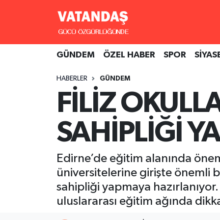
GÜNDEM
Hava Durumu
GÜNDEM
ÖZEL HABER
SPOR
SİYAS
ÖZEL HABER
Trafik Durumu
HABERLER
GÜNDEM
SPOR
Süper Lig Puan Durumu ve Fikstür
FİLİZ OKULLA
SİYASET
Tüm Manşetler
SAHİPLİĞİ Y
SAĞLIK
Son Dakika Haberleri
Edirne’de eğitim alanında öneml
Haber Arşivi
üniversitelerine girişte önemli 
sahipliği yapmaya hazırlanıyor.
uluslararası eğitim ağında dik