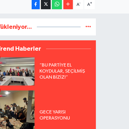
-
+
A
A
ükleniyor...
Trend Haberler
“BU PARTİYE EL
KOYDULAR, SEÇİLMİŞ
OLAN BİZİZ!”
GECE YARISI
OPERASYONU