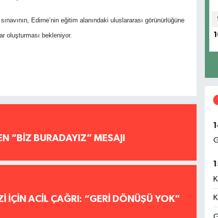
T sınavının, Edirne’nin eğitim alanındaki uluslararası görünürlüğüne
1
lar oluşturması bekleniyor.
1
EN “BİZ BURADAYIZ” MESAJI
G
1
K
K
İ İÇİN ACİL ÇAĞRI: “GERİ DÖNÜŞÜ YOK"
G