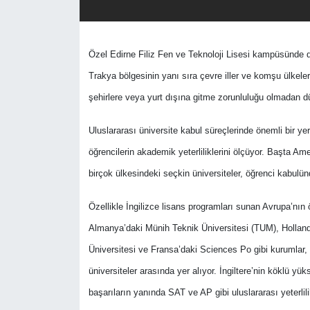
Özel Edirne Filiz Fen ve Teknoloji Lisesi kampüsünde d
Trakya bölgesinin yanı sıra çevre iller ve komşu ülkele
şehirlere veya yurt dışına gitme zorunluluğu olmadan d
Uluslararası üniversite kabul süreçlerinde önemli bir 
öğrencilerin akademik yeterliliklerini ölçüyor. Başta A
birçok ülkesindeki seçkin üniversiteler, öğrenci kabulün
Özellikle İngilizce lisans programları sunan Avrupa’nın
Almanya’daki Münih Teknik Üniversitesi (TUM), Hollanda’
Üniversitesi ve Fransa’daki Sciences Po gibi kurumlar, 
üniversiteler arasında yer alıyor. İngiltere’nin köklü 
başarıların yanında SAT ve AP gibi uluslararası yeterlilik