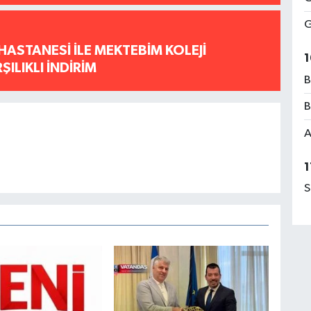
G
HASTANESİ İLE MEKTEBİM KOLEJİ
1
ILIKLI İNDİRİM
B
B
A
1
S