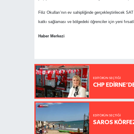
Filiz Okulları’nın ev sahipliğinde gerçekleştirilecek SA
katkı sağlaması ve bölgedeki öğrenciler için yeni fırsat
Haber Merkezi
EDITÖRÜN SEÇTIĞI
CHP EDİRNE’D
EDITÖRÜN SEÇTIĞI
SAROS KÖRFEZ