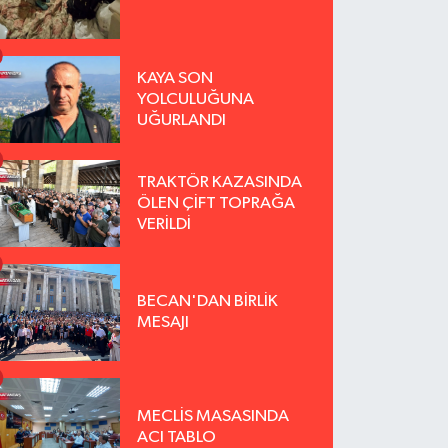
KAYA SON
YOLCULUĞUNA
UĞURLANDI
TRAKTÖR KAZASINDA
ÖLEN ÇİFT TOPRAĞA
VERİLDİ
BECAN'DAN BİRLİK
MESAJI
MECLİS MASASINDA
ACI TABLO