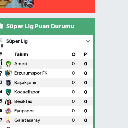
Süper Lig Puan Durumu
Süper Lig
#
Takım
O
P
1
Amed
0
0
2
Erzurumspor FK
0
0
3
Başakşehir
0
0
4
Kocaelispor
0
0
5
Beşiktaş
0
0
6
Eyüpspor
0
0
7
Galatasaray
0
0