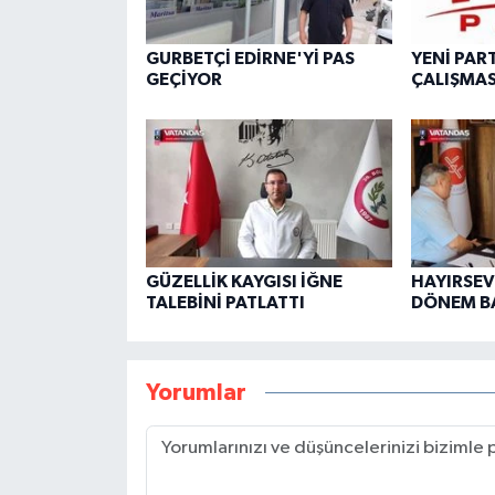
GURBETÇİ EDİRNE'Yİ PAS
YENİ PAR
GEÇİYOR
ÇALIŞMAS
GÜZELLİK KAYGISI İĞNE
HAYIRSEVE
TALEBİNİ PATLATTI
DÖNEM B
Yorumlar