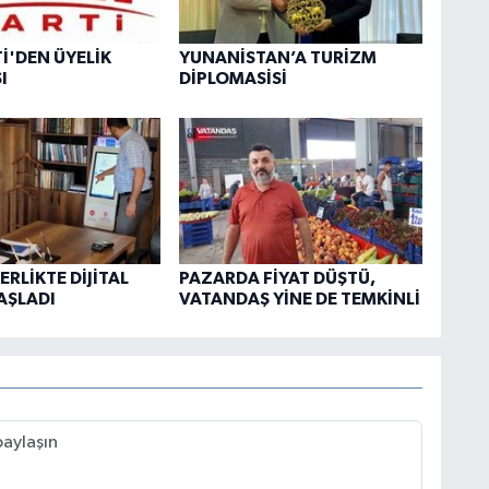
Tİ'DEN ÜYELİK
YUNANİSTAN’A TURİZM
I
DİPLOMASİSİ
RLİKTE DİJİTAL
PAZARDA FİYAT DÜŞTÜ,
AŞLADI
VATANDAŞ YİNE DE TEMKİNLİ