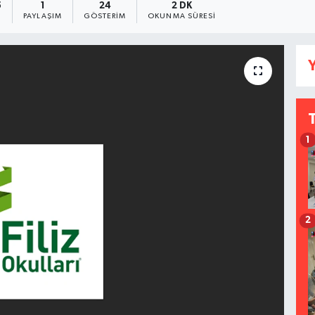
5
1
24
2 DK
PAYLAŞIM
GÖSTERIM
OKUNMA SÜRESI
Y
1
2