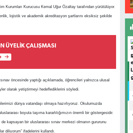
tim Kurumları Kurucusu Kemal Uğur Özaltay tarafından yürütülüyor.
lik, lojistik ve akademik akreditasyon şartlarını eksiksiz şekilde
EN ÜYELİK ÇALIŞMASI
e
sınav öncesinde yaptığı açıklamada, öğrencileri yalnızca ulusal
ler olarak yetiştirmeyi hedeflediklerini söyledi.
cilerimizi dünya vatandaşı olmaya hazırlıyoruz. Okulumuzda
 uluslararası boyuta taşıma kararlılığımızın önemli bir göstergesidir.
i de kapsayan bir uluslararası sınav merkezi olmanın gururunu
 diliyorum” ifadelerini kullandı.