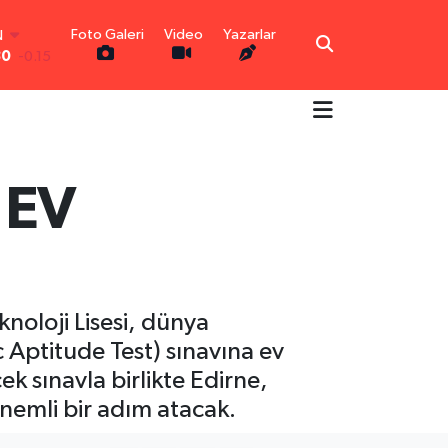
N
Foto Galeri
Video
Yazarlar
30
-0.15
R
0.18
0.32
N
0.38
 EV
TIN
5
0
0
-14
knoloji Lisesi, dünya
c Aptitude Test) sınavına ev
k sınavla birlikte Edirne,
nemli bir adım atacak.