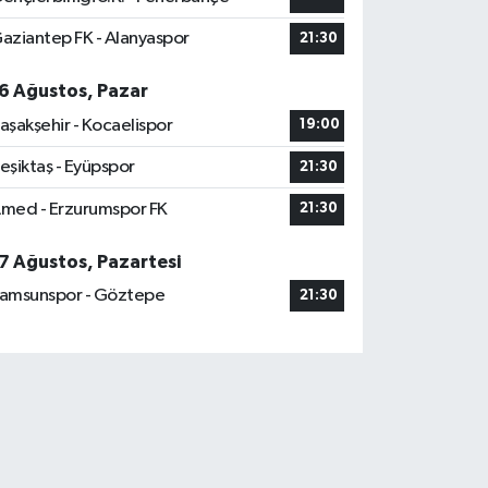
aziantep FK - Alanyaspor
21:30
6 Ağustos, Pazar
aşakşehir - Kocaelispor
19:00
eşiktaş - Eyüpspor
21:30
med - Erzurumspor FK
21:30
7 Ağustos, Pazartesi
amsunspor - Göztepe
21:30