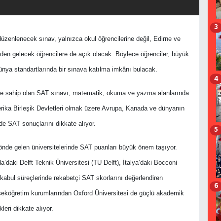
3
üzenlenecek sınav, yalnızca okul öğrencilerine değil, Edirne ve
rden gelecek öğrencilere de açık olacak. Böylece öğrenciler, büyük
ünya standartlarında bir sınava katılma imkânı bulacak.
4
yere sahip olan SAT sınavı; matematik, okuma ve yazma alanlarında
merika Birleşik Devletleri olmak üzere Avrupa, Kanada ve dünyanın
de SAT sonuçlarını dikkate alıyor.
5
 önde gelen üniversitelerinde SAT puanları büyük önem taşıyor.
daki Delft Teknik Üniversitesi (TU Delft), İtalya’daki Bocconi
kabul süreçlerinde rekabetçi SAT skorlarını değerlendiren
6
yükseköğretim kurumlarından Oxford Üniversitesi de güçlü akademik
leri dikkate alıyor.