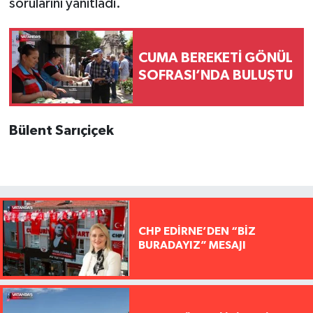
sorularını yanıtladı.
CUMA BEREKETİ GÖNÜL
SOFRASI’NDA BULUŞTU
Bülent Sarıçiçek
CHP EDİRNE’DEN “BİZ
BURADAYIZ” MESAJI