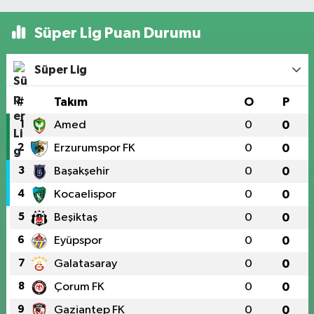
Süper Lig Puan Durumu
Süper Lig
#
Takım
O
P
1
Amed
0
0
2
Erzurumspor FK
0
0
3
Başakşehir
0
0
4
Kocaelispor
0
0
5
Beşiktaş
0
0
6
Eyüpspor
0
0
7
Galatasaray
0
0
8
Çorum FK
0
0
9
Gaziantep FK
0
0