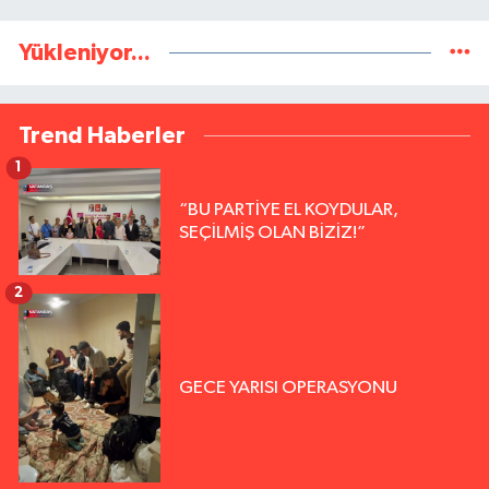
Yükleniyor...
Trend Haberler
1
“BU PARTİYE EL KOYDULAR,
SEÇİLMİŞ OLAN BİZİZ!”
2
GECE YARISI OPERASYONU