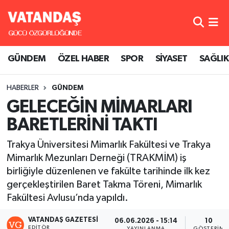
GÜNDEM
Hava Durumu
GÜNDEM
ÖZEL HABER
SPOR
SİYASET
SAĞLIK
ÖZEL HABER
Trafik Durumu
HABERLER
GÜNDEM
SPOR
Süper Lig Puan Durumu ve Fikstür
GELECEĞİN MİMARLARI
SİYASET
Tüm Manşetler
BARETLERİNİ TAKTI
SAĞLIK
Son Dakika Haberleri
Trakya Üniversitesi Mimarlık Fakültesi ve Trakya
Mimarlık Mezunları Derneği (TRAKMİM) iş
Haber Arşivi
birliğiyle düzenlenen ve fakülte tarihinde ilk kez
gerçekleştirilen Baret Takma Töreni, Mimarlık
Fakültesi Avlusu’nda yapıldı.
VATANDAŞ GAZETESI
06.06.2026 - 15:14
10
EDITÖR
YAYINLANMA
GÖSTERIM