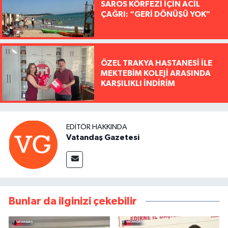
SAROS KÖRFEZİ İÇİN ACİL
ÇAĞRI: “GERİ DÖNÜŞÜ YOK"
ÖZEL TRAKYA HASTANESİ İLE
MEKTEBİM KOLEJİ ARASINDA
KARŞILIKLI İNDİRİM
EDITÖR HAKKINDA
Vatandaş Gazetesi
Bunlar da ilginizi çekebilir