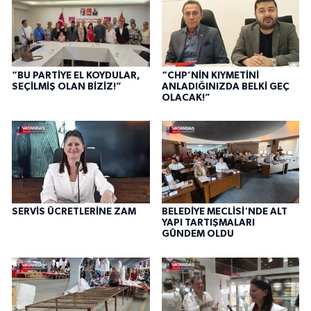
“BU PARTİYE EL KOYDULAR,
“CHP’NİN KIYMETİNİ
SEÇİLMİŞ OLAN BİZİZ!”
ANLADIĞINIZDA BELKİ GEÇ
OLACAK!”
SERVİS ÜCRETLERİNE ZAM
BELEDİYE MECLİSİ'NDE ALT
YAPI TARTIŞMALARI
GÜNDEM OLDU