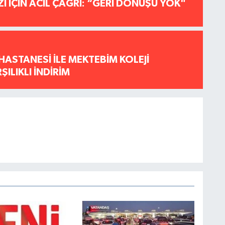
İ İÇİN ACİL ÇAĞRI: “GERİ DÖNÜŞÜ YOK"
HASTANESİ İLE MEKTEBİM KOLEJİ
ILIKLI İNDİRİM