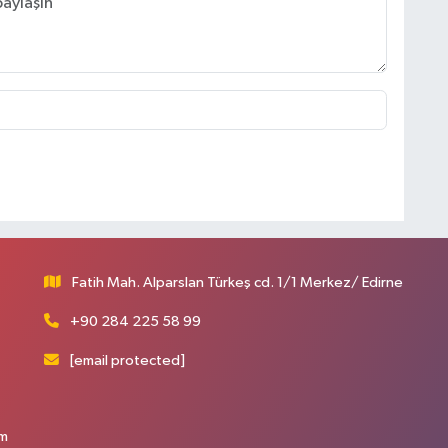
Fatih Mah. Alparslan Türkeş cd. 1/1 Merkez/ Edirne
+90 284 225 58 99
[email protected]
üm