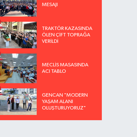
MESAJI
TRAKTÖR KAZASINDA
ÖLEN ÇİFT TOPRAĞA
VERİLDİ
MECLİS MASASINDA
ACI TABLO
GENCAN "MODERN
YAŞAM ALANI
OLUŞTURUYORUZ"