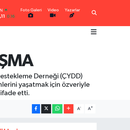
IN
,11
0.16
Foto Galeri
Video
Yazarlar
R
04
0
O
-0.08
İN
43
0
TIN
UŞMA
7
0.12
00
9
70
 Destekleme Derneği (ÇYDD)
lerini yaşatmak için özveriyle
fade etti.
-
+
A
A