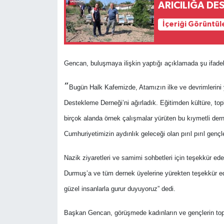
ARICILIĞA DE
İçeriği Görüntül
Gencan, buluşmaya ilişkin yaptığı açıklamada şu ifadele
“
Bugün Halk Kafemizde, Atamızın ilke ve devrimlerini 
Destekleme Derneği’ni ağırladık. Eğitimden kültüre, t
birçok alanda örnek çalışmalar yürüten bu kıymetli der
Cumhuriyetimizin aydınlık geleceği olan pırıl pırıl gençl
Nazik ziyaretleri ve samimi sohbetleri için teşekkür ed
Durmuş’a ve tüm dernek üyelerine yürekten teşekkür edi
güzel insanlarla gurur duyuyoruz” dedi.
Başkan Gencan, görüşmede kadınların ve gençlerin top