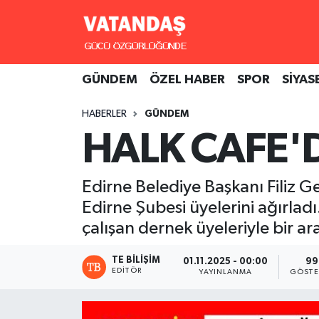
GÜNDEM
Hava Durumu
GÜNDEM
ÖZEL HABER
SPOR
SİYAS
ÖZEL HABER
Trafik Durumu
HABERLER
GÜNDEM
SPOR
Süper Lig Puan Durumu ve Fikstür
HALK CAFE'
SİYASET
Tüm Manşetler
Edirne Belediye Başkanı Filiz
SAĞLIK
Son Dakika Haberleri
Edirne Şubesi üyelerini ağırlad
çalışan dernek üyeleriyle bir 
Haber Arşivi
TE BILIŞIM
01.11.2025 - 00:00
99
EDITÖR
YAYINLANMA
GÖSTE