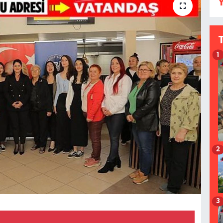
Y
1
2
3