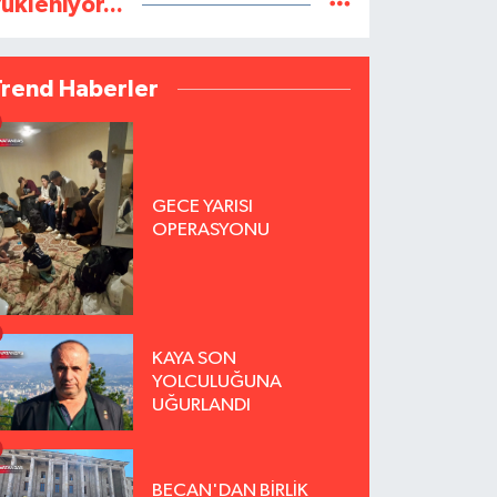
ükleniyor...
Trend Haberler
GECE YARISI
OPERASYONU
KAYA SON
YOLCULUĞUNA
UĞURLANDI
BECAN'DAN BİRLİK