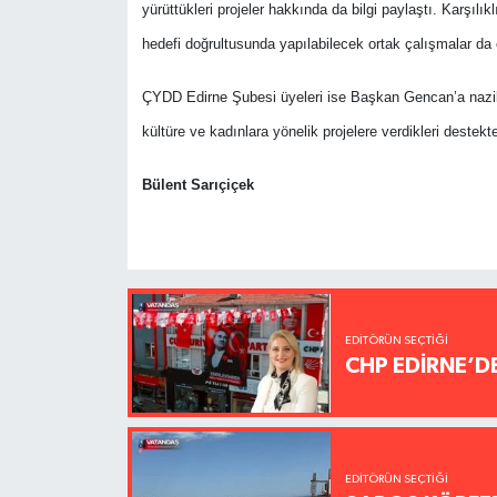
yürüttükleri projeler hakkında da bilgi paylaştı. Karşılık
hedefi doğrultusunda yapılabilecek ortak çalışmalar da e
ÇYDD Edirne Şubesi üyeleri ise Başkan Gencan’a nazik 
kültüre ve kadınlara yönelik projelere verdikleri destek
Bülent Sarıçiçek
EDITÖRÜN SEÇTIĞI
CHP EDİRNE’D
EDITÖRÜN SEÇTIĞI