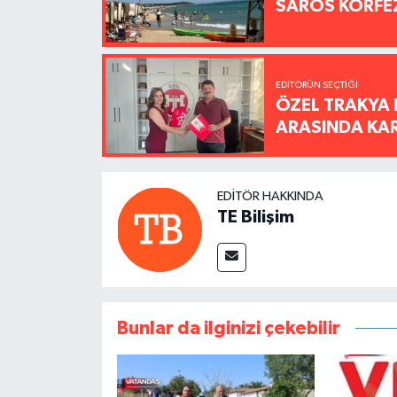
SAROS KÖRFEZ
EDITÖRÜN SEÇTIĞI
ÖZEL TRAKYA 
ARASINDA KARŞ
EDITÖR HAKKINDA
TE Bilişim
Bunlar da ilginizi çekebilir