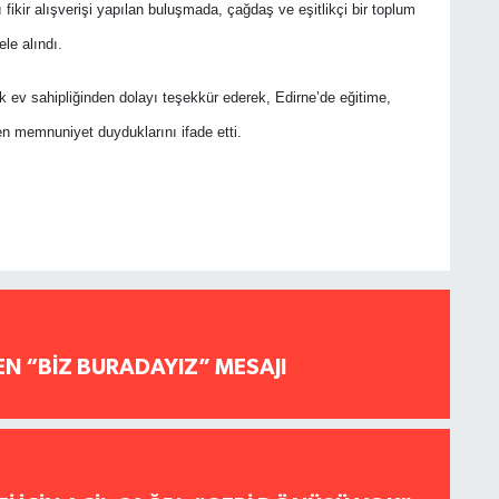
lı fikir alışverişi yapılan buluşmada, çağdaş ve eşitlikçi bir toplum
le alındı.
ev sahipliğinden dolayı teşekkür ederek, Edirne’de eğitime,
ten memnuniyet duyduklarını ifade etti.
EN “BİZ BURADAYIZ” MESAJI