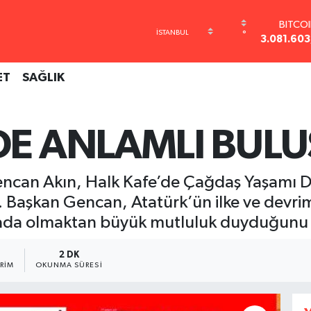
BITCO
3.081.603
DOLA
°
47,67
EUR
ET
SAĞLIK
55,0406
STERL
64,21
GRAM AL
DE ANLAMLI BUL
6500.8
BİST1
13.79
 Gencan Akın, Halk Kafe’de Çağdaş Yaşamı
ı. Başkan Gencan, Atatürk’ün ilke ve devrim
arada olmaktan büyük mutluluk duyduğunu i
2 DK
RIM
OKUNMA SÜRESI