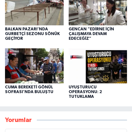
BALKAN PAZARI’NDA
GENCAN “EDİRNE İÇİN
GURBETÇİ SEZONU SÖNÜK
ÇALIŞMAYA DEVAM
GEÇİYOR
EDECEĞİZ”
CUMA BEREKETİ GÖNÜL
UYUŞTURUCU
SOFRASI’NDA BULUŞTU
OPERASYONU: 2
TUTUKLAMA
Yorumlar