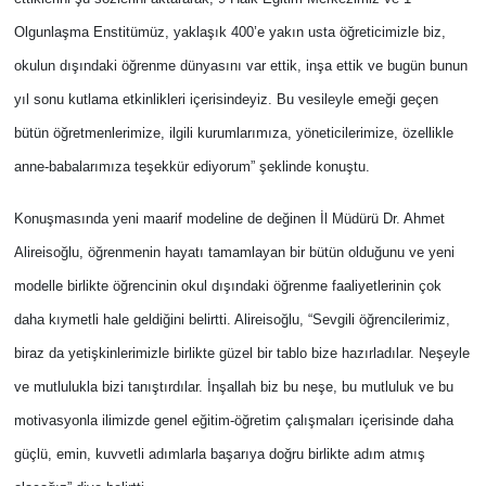
Olgunlaşma Enstitümüz, yaklaşık 400’e yakın usta öğreticimizle biz,
okulun dışındaki öğrenme dünyasını var ettik, inşa ettik ve bugün bunun
yıl sonu kutlama etkinlikleri içerisindeyiz. Bu vesileyle emeği geçen
bütün öğretmenlerimize, ilgili kurumlarımıza, yöneticilerimize, özellikle
anne-babalarımıza teşekkür ediyorum” şeklinde konuştu.
Konuşmasında yeni maarif modeline de değinen İl Müdürü Dr. Ahmet
Alireisoğlu, öğrenmenin hayatı tamamlayan bir bütün olduğunu ve yeni
modelle birlikte öğrencinin okul dışındaki öğrenme faaliyetlerinin çok
daha kıymetli hale geldiğini belirtti. Alireisoğlu, “Sevgili öğrencilerimiz,
biraz da yetişkinlerimizle birlikte güzel bir tablo bize hazırladılar. Neşeyle
ve mutlulukla bizi tanıştırdılar. İnşallah biz bu neşe, bu mutluluk ve bu
motivasyonla ilimizde genel eğitim-öğretim çalışmaları içerisinde daha
güçlü, emin, kuvvetli adımlarla başarıya doğru birlikte adım atmış