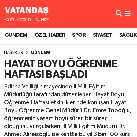
GÜNDEM
Hava Durumu
GÜNDEM
ÖZEL HABER
SPOR
SİYASET
SAĞLIK
ÖZEL HABER
Trafik Durumu
HABERLER
GÜNDEM
SPOR
Süper Lig Puan Durumu ve Fikstür
HAYAT BOYU ÖĞRENME
SİYASET
Tüm Manşetler
HAFTASI BAŞLADI
SAĞLIK
Son Dakika Haberleri
Edirne Valiliği himayesinde İl Milli Eğitim
Müdürlüğü tarafından düzenlenen Hayat Boyu
Haber Arşivi
Öğrenme Haftası etkinliklerinde konuşan Hayat
Boyu Öğrenme Genel Müdürü Dr. Emre Topoğlu,
öğrenmenin yaşam boyu süren bir süreç
olduğunu vurgularken, İl Milli Eğitim Müdürü Dr.
Ahmet Alireisoğlu ise kentte bu yıl 3 bin 100 kurs