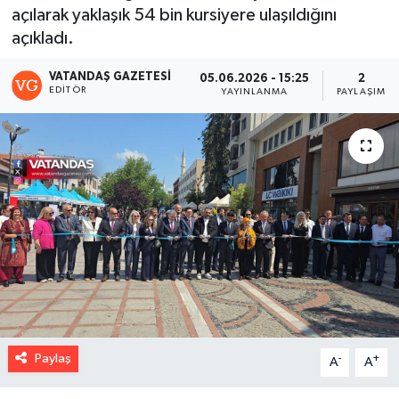
açılarak yaklaşık 54 bin kursiyere ulaşıldığını
açıkladı.
VATANDAŞ GAZETESI
05.06.2026 - 15:25
2
EDITÖR
YAYINLANMA
PAYLAŞIM
Paylaş
-
+
A
A