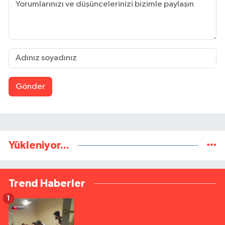
Gönder
Yükleniyor...
Trend Haberler
1