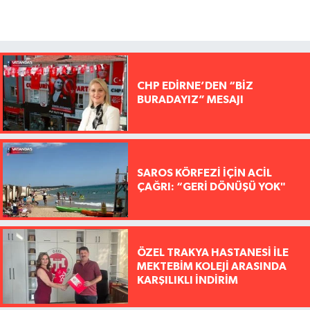
CHP EDİRNE’DEN “BİZ
BURADAYIZ” MESAJI
SAROS KÖRFEZİ İÇİN ACİL
ÇAĞRI: “GERİ DÖNÜŞÜ YOK"
ÖZEL TRAKYA HASTANESİ İLE
MEKTEBİM KOLEJİ ARASINDA
KARŞILIKLI İNDİRİM