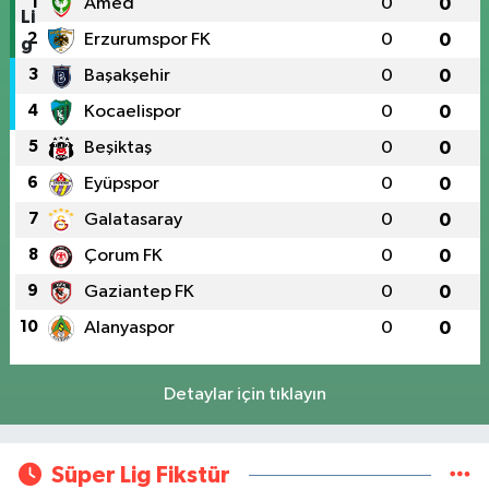
1
Amed
0
0
2
Erzurumspor FK
0
0
3
Başakşehir
0
0
4
Kocaelispor
0
0
5
Beşiktaş
0
0
6
Eyüpspor
0
0
7
Galatasaray
0
0
8
Çorum FK
0
0
9
Gaziantep FK
0
0
10
Alanyaspor
0
0
Detaylar için tıklayın
Süper Lig Fikstür