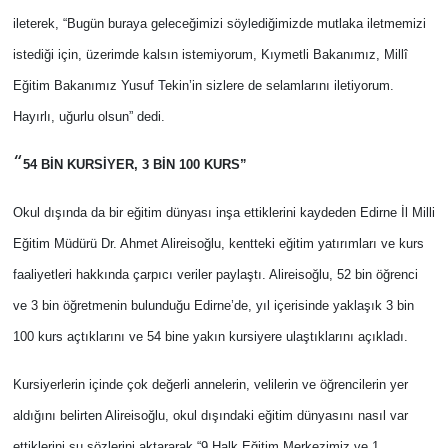
ileterek, “Bugün buraya geleceğimizi söylediğimizde mutlaka iletmemizi
istediği için, üzerimde kalsın istemiyorum, Kıymetli Bakanımız, Millî
Eğitim Bakanımız Yusuf Tekin’in sizlere de selamlarını iletiyorum.
Hayırlı, uğurlu olsun” dedi.
“
54 BİN KURSİYER, 3 BİN 100 KURS”
Okul dışında da bir eğitim dünyası inşa ettiklerini kaydeden Edirne İl Milli
Eğitim Müdürü Dr. Ahmet Alireisoğlu, kentteki eğitim yatırımları ve kurs
faaliyetleri hakkında çarpıcı veriler paylaştı. Alireisoğlu, 52 bin öğrenci
ve 3 bin öğretmenin bulunduğu Edirne’de, yıl içerisinde yaklaşık 3 bin
100 kurs açtıklarını ve 54 bine yakın kursiyere ulaştıklarını açıkladı.
Kursiyerlerin içinde çok değerli annelerin, velilerin ve öğrencilerin yer
aldığını belirten Alireisoğlu, okul dışındaki eğitim dünyasını nasıl var
ettiklerini şu sözlerini aktararak,“9 Halk Eğitim Merkezimiz ve 1