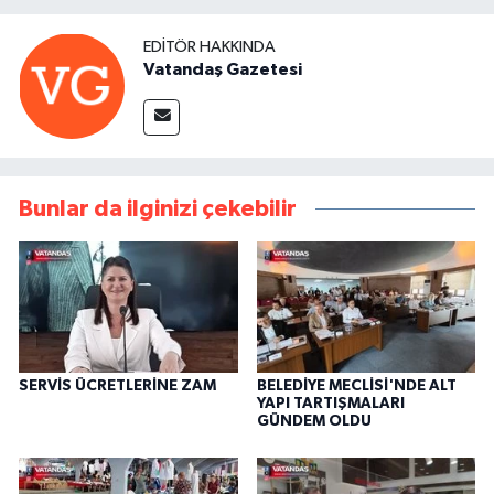
EDITÖR HAKKINDA
Vatandaş Gazetesi
Bunlar da ilginizi çekebilir
SERVİS ÜCRETLERİNE ZAM
BELEDİYE MECLİSİ'NDE ALT
YAPI TARTIŞMALARI
GÜNDEM OLDU