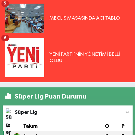
5
MECLİS MASASINDA ACI TABLO
6
YENİ PARTİ'NİN YÖNETİMİ BELLİ
OLDU
Süper Lig Puan Durumu
Süper Lig
#
Takım
O
P