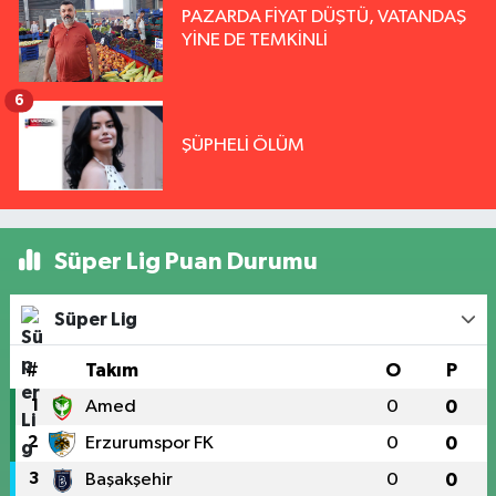
PAZARDA FİYAT DÜŞTÜ, VATANDAŞ
YİNE DE TEMKİNLİ
6
ŞÜPHELİ ÖLÜM
Süper Lig Puan Durumu
Süper Lig
#
Takım
O
P
1
Amed
0
0
2
Erzurumspor FK
0
0
3
Başakşehir
0
0