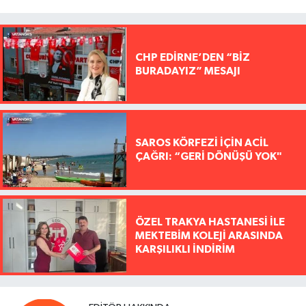
CHP EDİRNE’DEN “BİZ
BURADAYIZ” MESAJI
SAROS KÖRFEZİ İÇİN ACİL
ÇAĞRI: “GERİ DÖNÜŞÜ YOK"
ÖZEL TRAKYA HASTANESİ İLE
MEKTEBİM KOLEJİ ARASINDA
KARŞILIKLI İNDİRİM