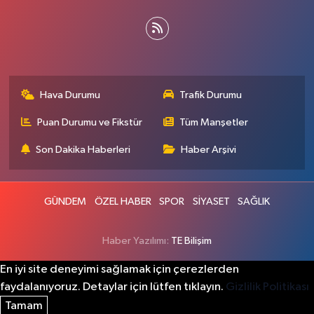
Hava Durumu
Trafik Durumu
Puan Durumu ve Fikstür
Tüm Manşetler
Son Dakika Haberleri
Haber Arşivi
GÜNDEM
ÖZEL HABER
SPOR
SİYASET
SAĞLIK
Haber Yazılımı:
TE Bilişim
En iyi site deneyimi sağlamak için çerezlerden
faydalanıyoruz. Detaylar için lütfen tıklayın.
Gizlilik Politikası
Tamam