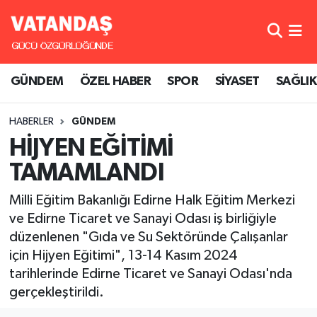
GÜNDEM
Hava Durumu
GÜNDEM
ÖZEL HABER
SPOR
SİYASET
SAĞLIK
ÖZEL HABER
Trafik Durumu
HABERLER
GÜNDEM
SPOR
Süper Lig Puan Durumu ve Fikstür
HİJYEN EĞİTİMİ
SİYASET
Tüm Manşetler
TAMAMLANDI
SAĞLIK
Son Dakika Haberleri
Milli Eğitim Bakanlığı Edirne Halk Eğitim Merkezi
ve Edirne Ticaret ve Sanayi Odası iş birliğiyle
Haber Arşivi
düzenlenen "Gıda ve Su Sektöründe Çalışanlar
için Hijyen Eğitimi", 13-14 Kasım 2024
tarihlerinde Edirne Ticaret ve Sanayi Odası'nda
gerçekleştirildi.