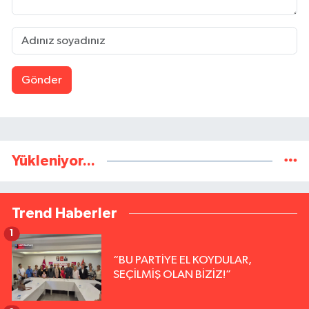
Gönder
Yükleniyor...
Trend Haberler
1
“BU PARTİYE EL KOYDULAR,
SEÇİLMİŞ OLAN BİZİZ!”