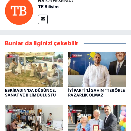
EDITÖR HAKKINDA
TE Bilişim
Bunlar da ilginizi çekebilir
ESKİKADIN'DA DÜŞÜNCE,
İYİ PARTİ'Lİ ŞAHİN "TERÖRLE
SANAT VE BİLİM BULUŞTU
PAZARLIK OLMAZ"