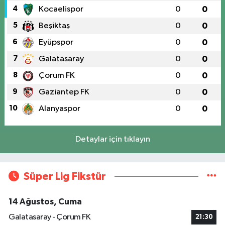
4
Kocaelispor
0
0
5
Beşiktaş
0
0
6
Eyüpspor
0
0
7
Galatasaray
0
0
8
Çorum FK
0
0
9
Gaziantep FK
0
0
10
Alanyaspor
0
0
Detaylar için tıklayın
Süper Lig Fikstür
14 Ağustos, Cuma
Galatasaray - Çorum FK
21:30