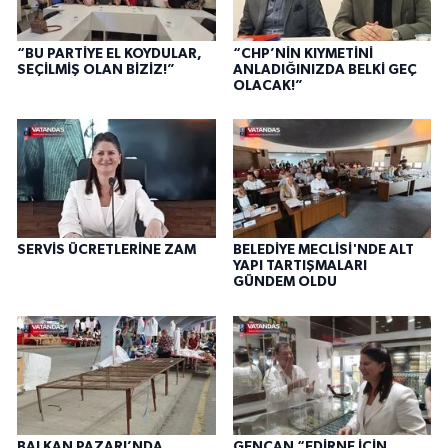
“BU PARTİYE EL KOYDULAR,
“CHP’NİN KIYMETİNİ
SEÇİLMİŞ OLAN BİZİZ!”
ANLADIĞINIZDA BELKİ GEÇ
OLACAK!”
SERVİS ÜCRETLERİNE ZAM
BELEDİYE MECLİSİ'NDE ALT
YAPI TARTIŞMALARI
GÜNDEM OLDU
BALKAN PAZARI’NDA
GENCAN “EDİRNE İÇİN