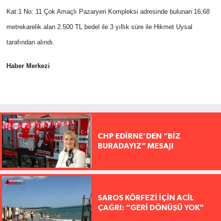
Kat:1 No: 11 Çok Amaçlı Pazaryeri Kompleksi adresinde bulunan 16,68
metrekarelik alan 2.500 TL bedel ile 3 yıllık süre ile Hikmet Uysal
tarafından alındı.
Haber Merkezi
CHP EDİRNE’DEN “BİZ
BURADAYIZ” MESAJI
SAROS KÖRFEZİ İÇİN ACİL
ÇAĞRI: “GERİ DÖNÜŞÜ YOK"