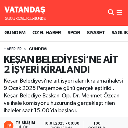
GÜNDEM
Hava Durumu
GÜNDEM
ÖZEL HABER
SPOR
SİYASET
SAĞLIK
ÖZEL HABER
Trafik Durumu
HABERLER
GÜNDEM
SPOR
Süper Lig Puan Durumu ve Fikstür
KEŞAN BELEDİYESİ’NE AİT
SİYASET
Tüm Manşetler
2 İŞYERİ KİRALANDI
SAĞLIK
Son Dakika Haberleri
Keşan Belediyesi’ne ait işyeri alanı kiralama ihalesi
9 Ocak 2025 Perşembe günü gerçekleştirildi.
Haber Arşivi
Keşan Belediye Başkanı Op. Dr. Mehmet Özcan
ve ihale komisyonu huzurunda gerçekleştirilen
ihaleler saat 15.00’da başladı.
TE BILIŞIM
10.01.2025 - 00:00
100
EDITÖR
YAYINLANMA
GÖSTERIM