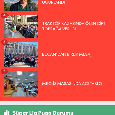
UĞURLANDI
4
TRAKTÖR KAZASINDA ÖLEN ÇİFT
TOPRAĞA VERİLDİ
5
BECAN'DAN BİRLİK MESAJI
6
MECLİS MASASINDA ACI TABLO
Süper Lig Puan Durumu