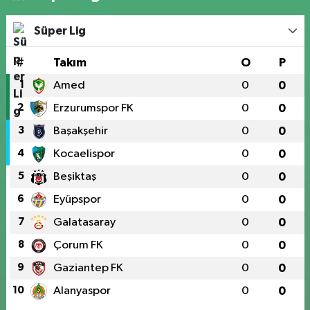
Süper Lig
#
Takım
O
P
1
Amed
0
0
2
Erzurumspor FK
0
0
3
Başakşehir
0
0
4
Kocaelispor
0
0
5
Beşiktaş
0
0
6
Eyüpspor
0
0
7
Galatasaray
0
0
8
Çorum FK
0
0
9
Gaziantep FK
0
0
10
Alanyaspor
0
0