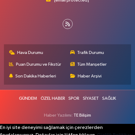
[email protected]
Hava Durumu
Trafik Durumu
Puan Durumu ve Fikstür
Tüm Manşetler
Son Dakika Haberleri
Haber Arşivi
GÜNDEM
ÖZEL HABER
SPOR
SİYASET
SAĞLIK
Haber Yazılımı:
TE Bilişim
En iyi site deneyimi sağlamak için çerezlerden