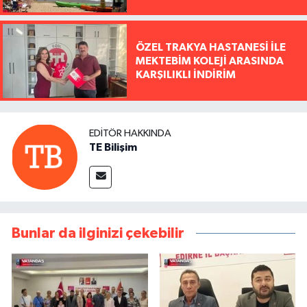
ÖZEL TRAKYA HASTANESİ İLE
MEKTEBİM KOLEJİ ARASINDA
KARŞILIKLI İNDİRİM
EDITÖR HAKKINDA
TE Bilişim
Bunlar da ilginizi çekebilir