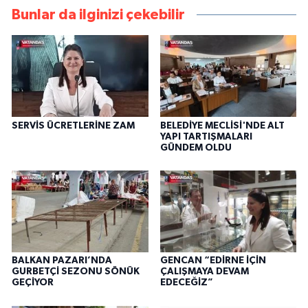
Bunlar da ilginizi çekebilir
SERVİS ÜCRETLERİNE ZAM
BELEDİYE MECLİSİ'NDE ALT
YAPI TARTIŞMALARI
GÜNDEM OLDU
BALKAN PAZARI’NDA
GENCAN “EDİRNE İÇİN
GURBETÇİ SEZONU SÖNÜK
ÇALIŞMAYA DEVAM
GEÇİYOR
EDECEĞİZ”