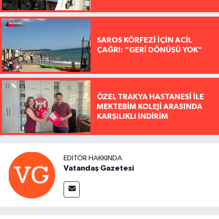
SAROS KÖRFEZİ İÇİN ACİL
ÇAĞRI: “GERİ DÖNÜŞÜ YOK"
ÖZEL TRAKYA HASTANESİ İLE
MEKTEBİM KOLEJİ ARASINDA
KARŞILIKLI İNDİRİM
EDITÖR HAKKINDA
Vatandaş Gazetesi