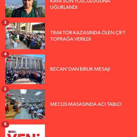
KAYA SON YOLCULUĞUNA
UĞURLANDI
3
TRAKTÖR KAZASINDA ÖLEN ÇİFT
TOPRAĞA VERİLDİ
4
BECAN'DAN BİRLİK MESAJI
5
MECLİS MASASINDA ACI TABLO
6