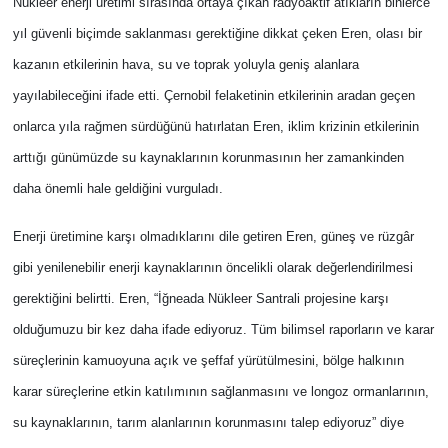
Nükleer enerji üretimi sırasında ortaya çıkan radyoaktif atıkların binlerce
yıl güvenli biçimde saklanması gerektiğine dikkat çeken Eren, olası bir
kazanın etkilerinin hava, su ve toprak yoluyla geniş alanlara
yayılabileceğini ifade etti. Çernobil felaketinin etkilerinin aradan geçen
onlarca yıla rağmen sürdüğünü hatırlatan Eren, iklim krizinin etkilerinin
arttığı günümüzde su kaynaklarının korunmasının her zamankinden
daha önemli hale geldiğini vurguladı.
Enerji üretimine karşı olmadıklarını dile getiren Eren, güneş ve rüzgâr
gibi yenilenebilir enerji kaynaklarının öncelikli olarak değerlendirilmesi
gerektiğini belirtti. Eren, “İğneada Nükleer Santrali projesine karşı
olduğumuzu bir kez daha ifade ediyoruz. Tüm bilimsel raporların ve karar
süreçlerinin kamuoyuna açık ve şeffaf yürütülmesini, bölge halkının
karar süreçlerine etkin katılımının sağlanmasını ve longoz ormanlarının,
su kaynaklarının, tarım alanlarının korunmasını talep ediyoruz” diye