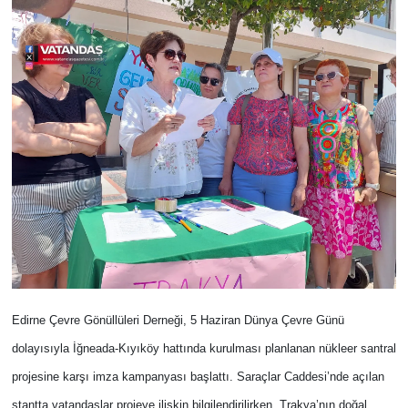
Edirne Çevre Gönüllüleri Derneği, 5 Haziran Dünya Çevre Günü
dolayısıyla İğneada-Kıyıköy hattında kurulması planlanan nükleer santral
projesine karşı imza kampanyası başlattı. Saraçlar Caddesi’nde açılan
stantta vatandaşlar projeye ilişkin bilgilendirilirken, Trakya’nın doğal