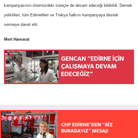
kampanyasının önümüzdeki süreçte de devam edeceği bildirildi. Dernek
yetkilileri, tüm Edirnelileri ve Trakya halkını kampanyaya destek
vermeye davet etti.
Mert Hamarat
GENCAN “EDİRNE İÇİN
ÇALIŞMAYA DEVAM
EDECEĞİZ”
CHP EDİRNE’DEN “BİZ
BURADAYIZ” MESAJI