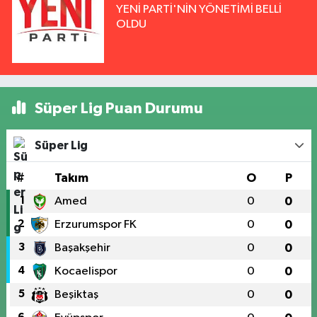
YENİ PARTİ'NİN YÖNETİMİ BELLİ
OLDU
Süper Lig Puan Durumu
Süper Lig
#
Takım
O
P
1
Amed
0
0
2
Erzurumspor FK
0
0
3
Başakşehir
0
0
4
Kocaelispor
0
0
5
Beşiktaş
0
0