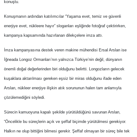
konuştu.
Konuşmanın ardından katılımcılar “Yaşama evet, temiz ve güvenli
enerjiye evet, nükleere hayır” sloganları eşliğinde fotoğraf çektirirken,
kampanya kapsamında hazırlanan dilekçelere imza attı.
İmza kampanyasına destek veren makine mühendisi Ersal Arslan ise
İğneada Longoz Ormanları’nın yalnızca Türkiye’nin değil, dünyanın
önemli doğal değerlerinden biri olduğunu belirtti. Longozların gelecek
kuşaklara aktarılması gereken eşsiz bir miras olduğunu ifade eden
Arslan, nükleer enerjiye ilişkin atık sorununun halen tam anlamıyla
çözülemediğini söyledi.
Sürecin kamuoyuna kapalı şekilde yürütüldüğünü savunan Arslan,
“Öncelikle bu süreçlerin açık ve şeffaf biçimde yürütülmesi gerekiyor.
Halkın ne olup bittiğini bilmesi gerekir. Şeffaf olmayan bir süreç bile tek