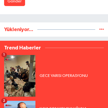
Gönder
Yükleniyor...
Trend Haberler
1
GECE YARISI OPERASYONU
2