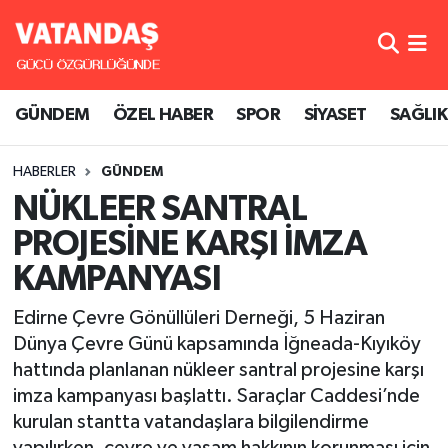
GÜNDEM
Hava Durumu
GÜNDEM
ÖZEL HABER
SPOR
SİYASET
SAĞLIK
ÖZEL HABER
Trafik Durumu
HABERLER
GÜNDEM
SPOR
Süper Lig Puan Durumu ve Fikstür
NÜKLEER SANTRAL
SİYASET
Tüm Manşetler
PROJESİNE KARŞI İMZA
KAMPANYASI
SAĞLIK
Son Dakika Haberleri
Edirne Çevre Gönüllüleri Derneği, 5 Haziran
Haber Arşivi
Dünya Çevre Günü kapsamında İğneada-Kıyıköy
hattında planlanan nükleer santral projesine karşı
imza kampanyası başlattı. Saraçlar Caddesi’nde
kurulan stantta vatandaşlara bilgilendirme