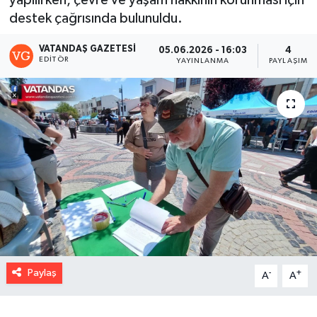
yapılırken, çevre ve yaşam hakkının korunması için
destek çağrısında bulunuldu.
VATANDAŞ GAZETESI
05.06.2026 - 16:03
4
EDITÖR
YAYINLANMA
PAYLAŞIM
Paylaş
-
+
A
A