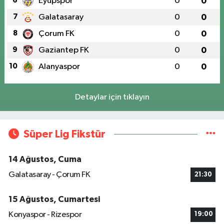
6
Eyüpspor
0
0
7
Galatasaray
0
0
8
Çorum FK
0
0
9
Gaziantep FK
0
0
10
Alanyaspor
0
0
Detaylar için tıklayın
Süper Lig Fikstür
14 Ağustos, Cuma
Galatasaray - Çorum FK
21:30
15 Ağustos, Cumartesi
Konyaspor - Rizespor
19:00