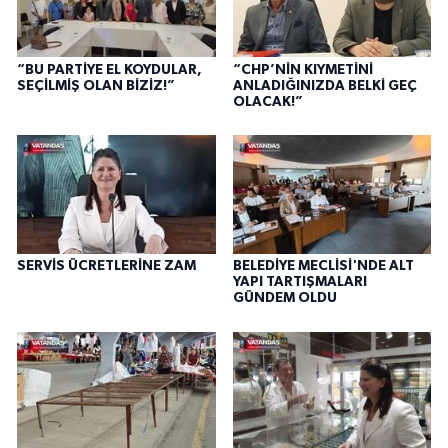
“BU PARTİYE EL KOYDULAR,
“CHP’NİN KIYMETİNİ
SEÇİLMİŞ OLAN BİZİZ!”
ANLADIĞINIZDA BELKİ GEÇ
OLACAK!”
SERVİS ÜCRETLERİNE ZAM
BELEDİYE MECLİSİ'NDE ALT
YAPI TARTIŞMALARI
GÜNDEM OLDU