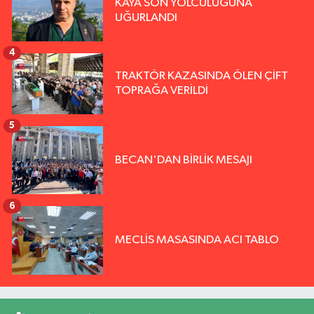
KAYA SON YOLCULUĞUNA
UĞURLANDI
4
TRAKTÖR KAZASINDA ÖLEN ÇİFT
TOPRAĞA VERİLDİ
5
BECAN'DAN BİRLİK MESAJI
6
MECLİS MASASINDA ACI TABLO