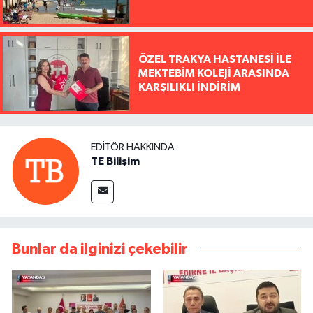
ÖZEL TRAKYA HASTANESİ İLE
MEKTEBİM KOLEJİ ARASINDA
KARŞILIKLI İNDİRİM
EDITÖR HAKKINDA
TE Bilişim
Bunlar da ilginizi çekebilir