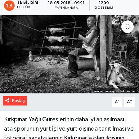
TE BILIŞIM
18.05.2018 - 09:11
1209
EDITÖR
YAYINLANMA
GÖSTERIM
Paylaş
-
+
A
A
Kırkpınar Yağlı Güreşlerinin daha iyi anlaşılması,
ata sporunun yurt içi ve yurt dışında tanıtılması ve
fotoğraf sanatçılarının Kırkpınar’a olan ilgisinin