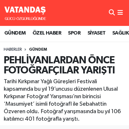
GÜNDEM
Hava Durumu
GÜNDEM
ÖZEL HABER
SPOR
SİYASET
SAĞLIK
ÖZEL HABER
Trafik Durumu
HABERLER
GÜNDEM
SPOR
Süper Lig Puan Durumu ve Fikstür
PEHLİVANLARDAN ÖNCE
SİYASET
Tüm Manşetler
FOTOĞRAFÇILAR YARIŞTI
SAĞLIK
Son Dakika Haberleri
Tarihi Kırkpınar Yağlı Güreşleri Festivali
kapsamında bu yıl 19’uncusu düzenlenen Ulusal
Haber Arşivi
Kırkpınar Fotoğraf Yarışması’nın birincisi
‘Masumiyet’ isimli fotoğrafI ile Sebahattin
Özveren oldu. Fotoğraf yarışmasında bu yıl 106
katılımcı 401 fotoğrafla yarıştı.