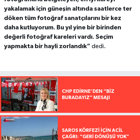
yakalamak için güneşin altında saatlerce ter
döken tüm fotoğraf sanatçılarını bir kez
daha kutluyorum. Bu yıl yine bir birinden
değerli fotoğraf kareleri vardı. Seçim
yapmakta bir hayli zorlandık”
dedi.
CHP EDİRNE’DEN “BİZ
BURADAYIZ” MESAJI
SAROS KÖRFEZİ İÇİN ACİL
ÇAĞRI: “GERİ DÖNÜŞÜ YOK"