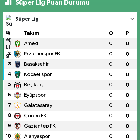
Süper Lig Puan Durumu
Süper Lig
#
Takım
O
P
1
Amed
0
0
2
Erzurumspor FK
0
0
3
Başakşehir
0
0
4
Kocaelispor
0
0
5
Beşiktaş
0
0
6
Eyüpspor
0
0
7
Galatasaray
0
0
8
Çorum FK
0
0
9
Gaziantep FK
0
0
10
Alanyaspor
0
0