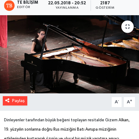
TE BILIŞIM
22.05.2018 - 20:52
2187
EDITÖR
YAYINLANMA
GÖSTERIM
Paylaş
-
+
A
A
Dinleyenler tarafından büyük beğeni toplayan resitalde Gizem
Alkan,
19. yüzyılın sonlarına doğru Rus müziğini Batı Avrupa müziğinin
etkilerinden kurtararak özgün ve ulusal bir müzik yaratma amacı