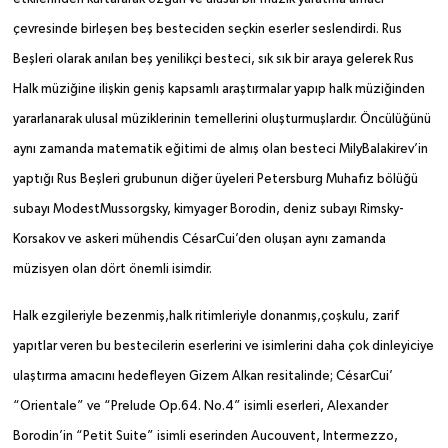
çevresinde birleşen beş besteciden seçkin eserler seslendirdi. Rus
Beşleri olarak anılan beş yenilikçi besteci, sık sık bir araya gelerek Rus
Halk müziğine ilişkin geniş kapsamlı araştırmalar yapıp halk müziğinden
yararlanarak ulusal müziklerinin temellerini oluşturmuşlardır. Öncülüğünü
aynı zamanda matematik eğitimi de almış olan besteci MilyBalakirev’in
yaptığı Rus Beşleri grubunun diğer üyeleri
Petersburg Muhafız bölüğü
subayı ModestMussorgsky, kimyager Borodin, deniz subayı Rimsky-
Korsakov ve askeri mühendis CésarCui’den oluşan aynı zamanda
müzisyen olan dört önemli isimdir.
Halk ezgileriyle bezenmiş,halk ritimleriyle donanmış,çoşkulu, zarif
yapıtlar veren bu bestecilerin eserlerini ve isimlerini daha çok dinleyiciye
ulaştırma amacını hedefleyen Gizem Alkan resitalinde; CésarCui’
“Orientale” ve “Prelude Op.64. No.4” isimli eserleri, Alexander
Borodin’in “Petit Suite” isimli eserinden Aucouvent, Intermezzo,