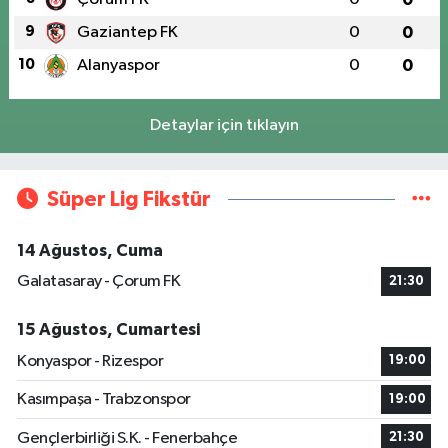
9
Gaziantep FK
0
0
10
Alanyaspor
0
0
Detaylar için tıklayın
Süper Lig Fikstür
14 Ağustos, Cuma
Galatasaray - Çorum FK
21:30
15 Ağustos, Cumartesi
Konyaspor - Rizespor
19:00
Kasımpaşa - Trabzonspor
19:00
Gençlerbirliği S.K. - Fenerbahçe
21:30