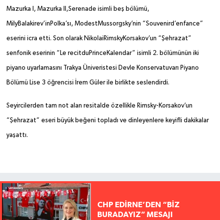
Mazurka l, Mazurka ll,Serenade isimli beş bölümü,
MilyBalakirev’inPolka’sı, ModestMussorgsky’nin “Souvenird’enfance”
eserini icra etti. Son olarak NikolaiRimskyKorsakov’un “Şehrazat”
senfonik eserinin “Le recitduPrinceKalendar” isimli 2. bölümünün iki
piyano uyarlamasını Trakya Üniveristesi Devle Konservatuvarı Piyano
Bölümü Lise 3 öğrencisi İrem Güler ile birlikte seslendirdi.
Seyircilerden tam not alan resitalde özellikle Rimsky-Korsakov’un
“Şehrazat” eseri büyük beğeni topladı ve dinleyenlere keyifli dakikalar
yaşattı.
CHP EDİRNE’DEN “BİZ
BURADAYIZ” MESAJI