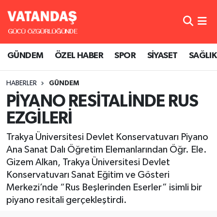
GÜNDEM
Hava Durumu
GÜNDEM
ÖZEL HABER
SPOR
SİYASET
SAĞLIK
ÖZEL HABER
Trafik Durumu
HABERLER
GÜNDEM
SPOR
Süper Lig Puan Durumu ve Fikstür
PİYANO RESİTALİNDE RUS
SİYASET
Tüm Manşetler
EZGİLERİ
SAĞLIK
Son Dakika Haberleri
Trakya Üniversitesi Devlet Konservatuvarı Piyano
Ana Sanat Dalı Öğretim Elemanlarından Öğr. Ele.
Haber Arşivi
Gizem Alkan, Trakya Üniversitesi Devlet
Konservatuvarı Sanat Eğitim ve Gösteri
Merkezi’nde “Rus Beşlerinden Eserler” isimli bir
piyano resitali gerçekleştirdi.