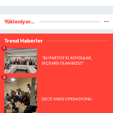
Yükleniyor...
Trend Haberler
1
“BU PARTİYE EL KOYDULAR,
SEÇİLMİŞ OLAN BİZİZ!”
2
GECE YARISI OPERASYONU