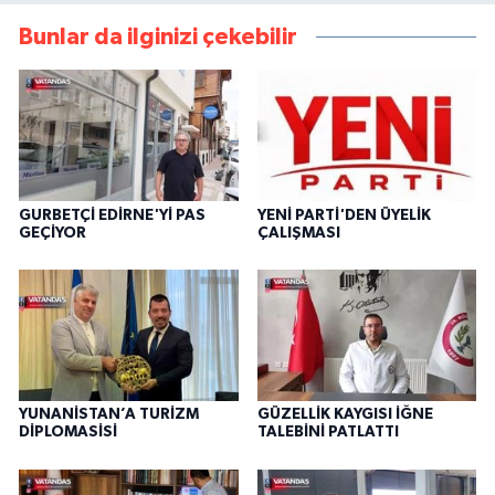
Bunlar da ilginizi çekebilir
GURBETÇİ EDİRNE'Yİ PAS
YENİ PARTİ'DEN ÜYELİK
GEÇİYOR
ÇALIŞMASI
YUNANİSTAN’A TURİZM
GÜZELLİK KAYGISI İĞNE
DİPLOMASİSİ
TALEBİNİ PATLATTI