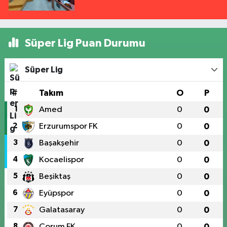
Süper Lig Puan Durumu
Süper Lig
#
Takım
O
P
1
Amed
0
0
2
Erzurumspor FK
0
0
3
Başakşehir
0
0
4
Kocaelispor
0
0
5
Beşiktaş
0
0
6
Eyüpspor
0
0
7
Galatasaray
0
0
8
Çorum FK
0
0