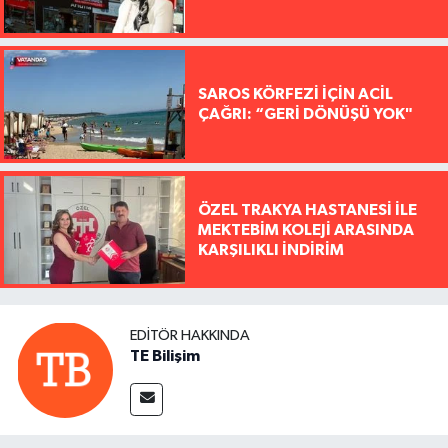
SAROS KÖRFEZİ İÇİN ACİL
ÇAĞRI: “GERİ DÖNÜŞÜ YOK"
ÖZEL TRAKYA HASTANESİ İLE
MEKTEBİM KOLEJİ ARASINDA
KARŞILIKLI İNDİRİM
EDITÖR HAKKINDA
TE Bilişim