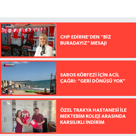
CHP EDİRNE’DEN “BİZ
BURADAYIZ” MESAJI
SAROS KÖRFEZİ İÇİN ACİL
ÇAĞRI: “GERİ DÖNÜŞÜ YOK"
ÖZEL TRAKYA HASTANESİ İLE
MEKTEBİM KOLEJİ ARASINDA
KARŞILIKLI İNDİRİM