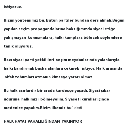
istiyoruz.
Bizim yöntemimiz bu. Bütün partiler bundan ders almalı.Bugün
yapılan seçim propagandalarına baktığımızda siyasi etiğe
yakışmayan konuşmalara, halkı kamplara bölecek söylemlere
tanık oluyoruz.
Bazı siyasi parti yetkilileri seçim meydanlarında yalanlarıyla
halkı kandırmak başka alanlara çekmek istiyor. Halk arasında
nifak tohumları atmanın kimseye yararı olmaz.
Bu halk asırlardır bir arada kardeşçe yaşadı. Siyasi çıkar
uğuruna halkımızı bölmeyelim. Siyaseti kurallar içinde
medenice yapalım.Bizim ilkemiz bu
” dedi
HALK HAYAT PAHALILIĞINDAN YAKINIYOR