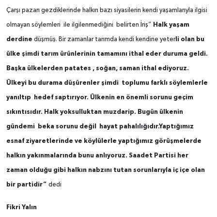
Çarşı pazarı gezdiklerinde halkın bazı siyasilerin kendi yaşamlarıyla ilgisi
Halk yaşam
olmayan söylemleri ile ilgilenmediğini belirten İriş”
derdine
li olan bu
düşmüş. Bir zamanlar tarımda kendi kendine yeter
ülke şimdi tarım ürünlerinin tamamını ithal eder duruma geldi.
Başka ülkelerden patates , soğan, saman ithal ediyoruz.
Ülkeyi bu durama düşürenler şimdi toplumu farklı söylemlerle
yanıltıp hedef saptırıyor. Ülkenin en önemli sorunu geçim
sıkıntısıdır. Halk yoksulluktan muzdarip. Bugün ülkenin
gündemi beka sorunu değil hayat pahalılığıdır.Yaptığımız
esnaf ziyaretlerinde ve köylülerle yaptığımız görüşmelerde
halkın yakınmalarında bunu anlıyoruz. Saadet Partisi her
zaman olduğu gibi halkın nabzını tutan sorunlarıyla iç içe olan
bir partidir”
dedi
Fikri Yalın