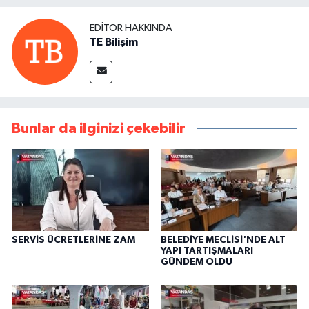
EDITÖR HAKKINDA
TE Bilişim
Bunlar da ilginizi çekebilir
SERVİS ÜCRETLERİNE ZAM
BELEDİYE MECLİSİ'NDE ALT
YAPI TARTIŞMALARI
GÜNDEM OLDU