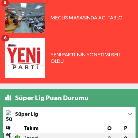
5
MECLİS MASASINDA ACI TABLO
6
YENİ PARTİ'NİN YÖNETİMİ BELLİ
OLDU
Süper Lig Puan Durumu
Süper Lig
#
Takım
O
P