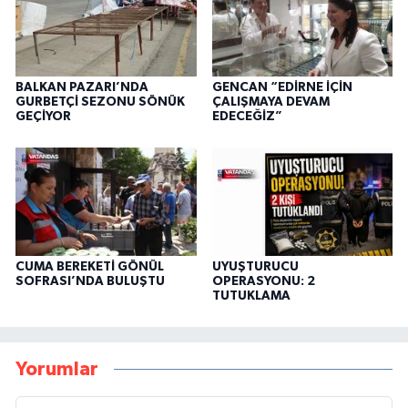
BALKAN PAZARI’NDA
GENCAN “EDİRNE İÇİN
GURBETÇİ SEZONU SÖNÜK
ÇALIŞMAYA DEVAM
GEÇİYOR
EDECEĞİZ”
CUMA BEREKETİ GÖNÜL
UYUŞTURUCU
SOFRASI’NDA BULUŞTU
OPERASYONU: 2
TUTUKLAMA
Yorumlar