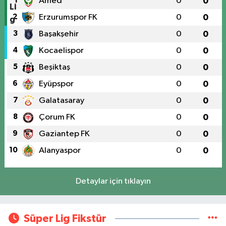
1
Amed
0
0
2
Erzurumspor FK
0
0
3
Başakşehir
0
0
4
Kocaelispor
0
0
5
Beşiktaş
0
0
6
Eyüpspor
0
0
7
Galatasaray
0
0
8
Çorum FK
0
0
9
Gaziantep FK
0
0
10
Alanyaspor
0
0
Detaylar için tıklayın
Süper Lig Fikstür