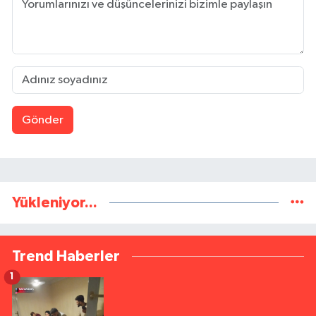
Gönder
Yükleniyor...
Trend Haberler
1