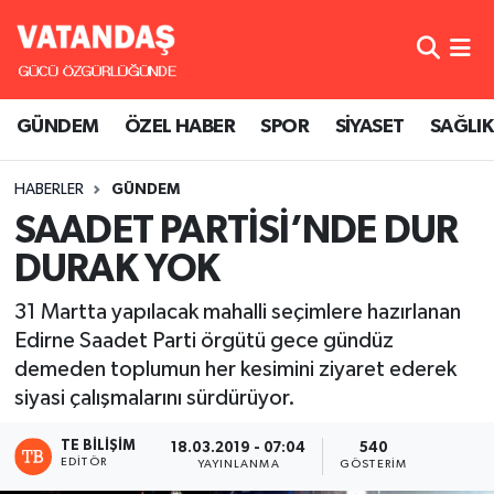
GÜNDEM
Hava Durumu
GÜNDEM
ÖZEL HABER
SPOR
SİYASET
SAĞLIK
ÖZEL HABER
Trafik Durumu
HABERLER
GÜNDEM
SPOR
Süper Lig Puan Durumu ve Fikstür
SAADET PARTİSİ’NDE DUR
SİYASET
Tüm Manşetler
DURAK YOK
SAĞLIK
Son Dakika Haberleri
31 Martta yapılacak mahalli seçimlere hazırlanan
Edirne Saadet Parti örgütü gece gündüz
Haber Arşivi
demeden toplumun her kesimini ziyaret ederek
siyasi çalışmalarını sürdürüyor.
TE BILIŞIM
18.03.2019 - 07:04
540
EDITÖR
YAYINLANMA
GÖSTERIM