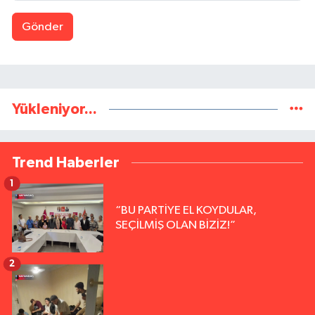
Gönder
Yükleniyor...
Trend Haberler
1
“BU PARTİYE EL KOYDULAR,
SEÇİLMİŞ OLAN BİZİZ!”
2