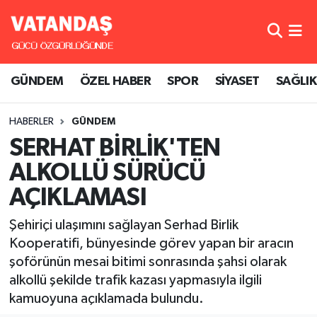
GÜNDEM
Hava Durumu
GÜNDEM
ÖZEL HABER
SPOR
SİYASET
SAĞLIK
ÖZEL HABER
Trafik Durumu
HABERLER
GÜNDEM
SPOR
Süper Lig Puan Durumu ve Fikstür
SERHAT BİRLİK'TEN
SİYASET
Tüm Manşetler
ALKOLLÜ SÜRÜCÜ
AÇIKLAMASI
SAĞLIK
Son Dakika Haberleri
Şehiriçi ulaşımını sağlayan Serhad Birlik
Haber Arşivi
Kooperatifi, bünyesinde görev yapan bir aracın
şoförünün mesai bitimi sonrasında şahsi olarak
alkollü şekilde trafik kazası yapmasıyla ilgili
kamuoyuna açıklamada bulundu.