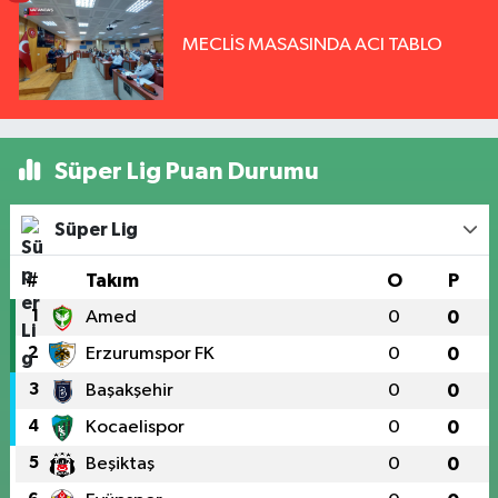
MECLİS MASASINDA ACI TABLO
Süper Lig Puan Durumu
Süper Lig
#
Takım
O
P
1
Amed
0
0
2
Erzurumspor FK
0
0
3
Başakşehir
0
0
4
Kocaelispor
0
0
5
Beşiktaş
0
0