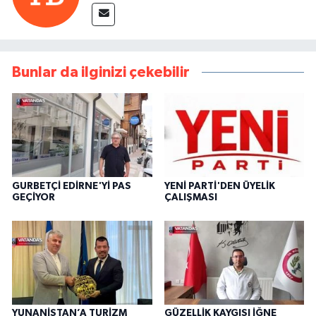
Bunlar da ilginizi çekebilir
GURBETÇİ EDİRNE'Yİ PAS
YENİ PARTİ'DEN ÜYELİK
GEÇİYOR
ÇALIŞMASI
YUNANİSTAN’A TURİZM
GÜZELLİK KAYGISI İĞNE