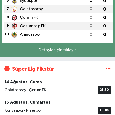
6
Eyüpspor
0
0
7
Galatasaray
0
0
8
Çorum FK
0
0
9
Gaziantep FK
0
0
10
Alanyaspor
0
0
Detaylar için tıklayın
Süper Lig Fikstür
14 Ağustos, Cuma
Galatasaray - Çorum FK
21:30
15 Ağustos, Cumartesi
Konyaspor - Rizespor
19:00