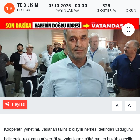
TE BILIŞIM
03.10.2025 - 00:00
326
1
EDITÖR
YAYINLANMA
GÖSTERIM
OKUNMA
Paylaş
-
+
A
A
Kooperatif yönetimi, yaşanan talihsiz olayın herkesi derinden üzdüğünü
belirterek, toplumun güvenliği ve yolcuların sağlığının en büyük öncelik