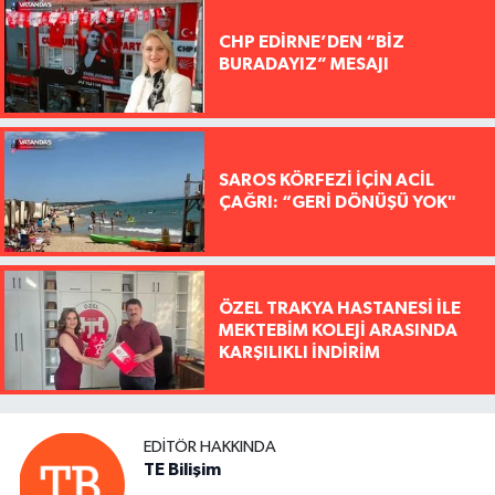
CHP EDİRNE’DEN “BİZ
BURADAYIZ” MESAJI
SAROS KÖRFEZİ İÇİN ACİL
ÇAĞRI: “GERİ DÖNÜŞÜ YOK"
ÖZEL TRAKYA HASTANESİ İLE
MEKTEBİM KOLEJİ ARASINDA
KARŞILIKLI İNDİRİM
EDITÖR HAKKINDA
TE Bilişim