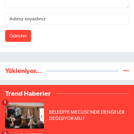
Gönder
Yükleniyor...
Trend Haberler
1
BELEDİYE MECLİSİ'NDE DENGELER
DEĞİŞİYOR MU?
2