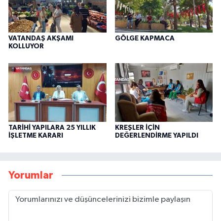
VATANDAŞ AKŞAMI
GÖLGE KAPMACA
KOLLUYOR
TARİHİ YAPILARA 25 YILLIK
KREŞLER İÇİN
İŞLETME KARARI
DEĞERLENDİRME YAPILDI
Yorumlar