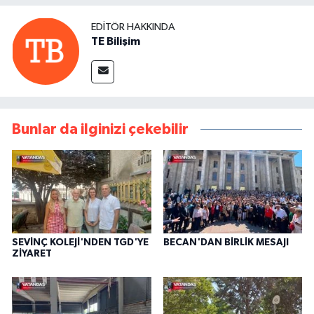
EDITÖR HAKKINDA
TE Bilişim
Bunlar da ilginizi çekebilir
SEVİNÇ KOLEJİ'NDEN TGD'YE
BECAN'DAN BİRLİK MESAJI
ZİYARET