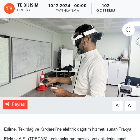
TE BILIŞIM
10.12.2024 - 00:00
102
EDITÖR
YAYINLANMA
GÖSTERIM
Paylaş
-
+
A
A
Edirne, Tekirdağ ve Kırklareli’ne elektrik dağıtım hizmeti sunan Trakya
Elektrik A.Ş. (TREDAŞ),
çalışanlarının mesleki yetkinliklerini sanal