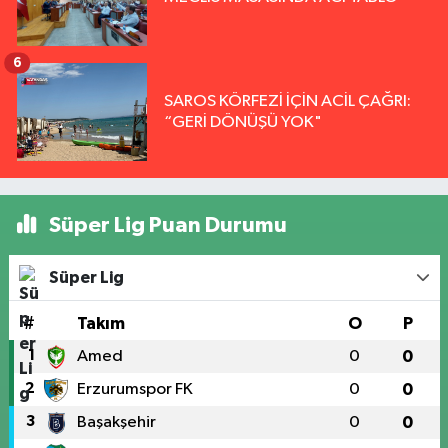
6
SAROS KÖRFEZİ İÇİN ACİL ÇAĞRI:
“GERİ DÖNÜŞÜ YOK"
Süper Lig Puan Durumu
Süper Lig
#
Takım
O
P
1
Amed
0
0
2
Erzurumspor FK
0
0
3
Başakşehir
0
0