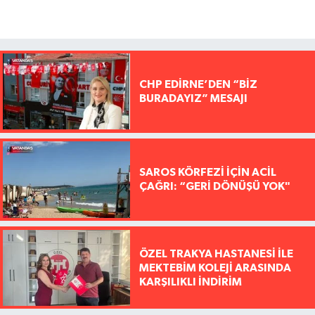
CHP EDİRNE’DEN “BİZ
BURADAYIZ” MESAJI
SAROS KÖRFEZİ İÇİN ACİL
ÇAĞRI: “GERİ DÖNÜŞÜ YOK"
ÖZEL TRAKYA HASTANESİ İLE
MEKTEBİM KOLEJİ ARASINDA
KARŞILIKLI İNDİRİM