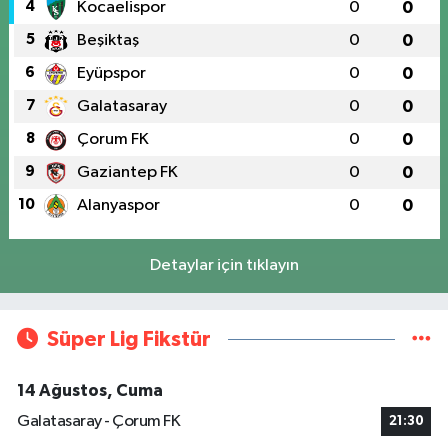
4
Kocaelispor
0
0
5
Beşiktaş
0
0
6
Eyüpspor
0
0
7
Galatasaray
0
0
8
Çorum FK
0
0
9
Gaziantep FK
0
0
10
Alanyaspor
0
0
Detaylar için tıklayın
Süper Lig Fikstür
14 Ağustos, Cuma
Galatasaray - Çorum FK
21:30