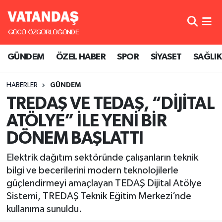
GÜNDEM
Hava Durumu
GÜNDEM
ÖZEL HABER
SPOR
SİYASET
SAĞLIK
ÖZEL HABER
Trafik Durumu
HABERLER
GÜNDEM
SPOR
Süper Lig Puan Durumu ve Fikstür
TREDAŞ VE TEDAŞ, “DİJİTAL
SİYASET
Tüm Manşetler
ATÖLYE” İLE YENİ BİR
DÖNEM BAŞLATTI
SAĞLIK
Son Dakika Haberleri
Elektrik dağıtım sektöründe çalışanların teknik
Haber Arşivi
bilgi ve becerilerini modern teknolojilerle
güçlendirmeyi amaçlayan TEDAŞ Dijital Atölye
Sistemi, TREDAŞ Teknik Eğitim Merkezi’nde
kullanıma sunuldu.