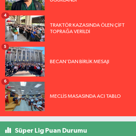
UĞURLANDI
4
TRAKTÖR KAZASINDA ÖLEN ÇİFT
TOPRAĞA VERİLDİ
5
BECAN'DAN BİRLİK MESAJI
6
MECLİS MASASINDA ACI TABLO
Süper Lig Puan Durumu