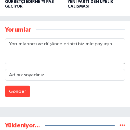
GURBETÇİ EDİRNE'Yİ PAS
YENİ PARTİ'DEN ÜYELİK
GEÇİYOR
ÇALIŞMASI
Yorumlar
Gönder
Yükleniyor...