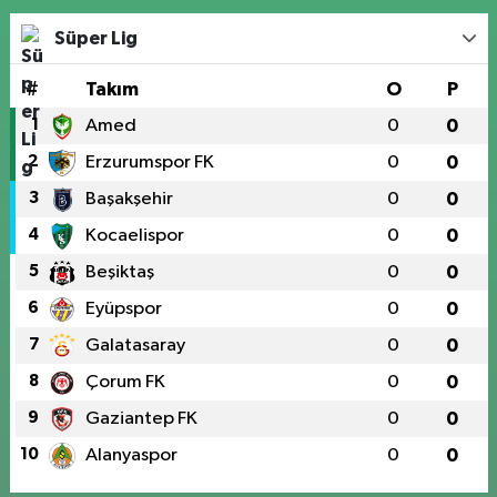
Süper Lig
#
Takım
O
P
1
Amed
0
0
2
Erzurumspor FK
0
0
3
Başakşehir
0
0
4
Kocaelispor
0
0
5
Beşiktaş
0
0
6
Eyüpspor
0
0
7
Galatasaray
0
0
8
Çorum FK
0
0
9
Gaziantep FK
0
0
10
Alanyaspor
0
0