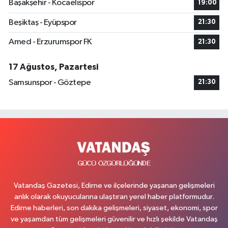
Başakşehir - Kocaelispor
19:00
Beşiktaş - Eyüpspor
21:30
Amed - Erzurumspor FK
21:30
17 Ağustos, Pazartesi
Samsunspor - Göztepe
21:30
Vatandaş Gazetesi, Edirne ve ilçelerinde yaşanan gelişmeleri
anlık olarak okuyucularına ulaştıran yerel haber platformudur.
Edirne haberleri, son dakika gelişmeleri, siyaset, ekonomi, spor
ve yaşamdan tüm gelişmeleri güvenilir ve hızlı şekilde Vatandaş