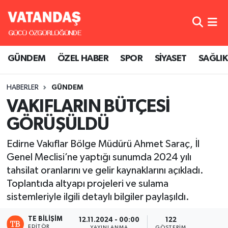
GÜNDEM
Hava Durumu
GÜNDEM
ÖZEL HABER
SPOR
SİYASET
SAĞLIK
ÖZEL HABER
Trafik Durumu
HABERLER
GÜNDEM
SPOR
Süper Lig Puan Durumu ve Fikstür
VAKIFLARIN BÜTÇESİ
SİYASET
Tüm Manşetler
GÖRÜŞÜLDÜ
SAĞLIK
Son Dakika Haberleri
Edirne Vakıflar Bölge Müdürü Ahmet Saraç, İl
Genel Meclisi’ne yaptığı sunumda 2024 yılı
Haber Arşivi
tahsilat oranlarını ve gelir kaynaklarını açıkladı.
Toplantıda altyapı projeleri ve sulama
sistemleriyle ilgili detaylı bilgiler paylaşıldı.
TE BILIŞIM
12.11.2024 - 00:00
122
EDITÖR
YAYINLANMA
GÖSTERIM