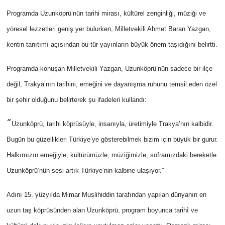
Programda Uzunköprü’nün tarihi mirası, kültürel zenginliği, müziği ve
yöresel lezzetleri geniş yer bulurken, Milletvekili Ahmet Baran Yazgan,
kentin tanıtımı açısından bu tür yayınların büyük önem taşıdığını belirtti.
Programda konuşan Milletvekili Yazgan, Uzunköprü’nün sadece bir ilçe
değil, Trakya’nın tarihini, emeğini ve dayanışma ruhunu temsil eden özel
bir şehir olduğunu belirterek şu ifadeleri kullandı:
“
Uzunköprü, tarihi köprüsüyle, insanıyla, üretimiyle Trakya’nın kalbidir.
Bugün bu güzellikleri Türkiye’ye gösterebilmek bizim için büyük bir gurur.
Halkımızın emeğiyle, kültürümüzle, müziğimizle, soframızdaki bereketle
Uzunköprü’nün sesi artık Türkiye’nin kalbine ulaşıyor.”
Adını 15. yüzyılda Mimar Muslihiddin tarafından yapılan dünyanın en
uzun taş köprüsünden alan Uzunköprü, program boyunca tarihî ve