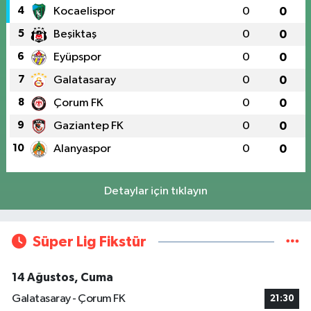
4
Kocaelispor
0
0
5
Beşiktaş
0
0
6
Eyüpspor
0
0
7
Galatasaray
0
0
8
Çorum FK
0
0
9
Gaziantep FK
0
0
10
Alanyaspor
0
0
Detaylar için tıklayın
Süper Lig Fikstür
14 Ağustos, Cuma
Galatasaray - Çorum FK
21:30