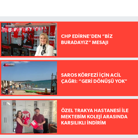
CHP EDİRNE’DEN “BİZ
BURADAYIZ” MESAJI
SAROS KÖRFEZİ İÇİN ACİL
ÇAĞRI: “GERİ DÖNÜŞÜ YOK"
ÖZEL TRAKYA HASTANESİ İLE
MEKTEBİM KOLEJİ ARASINDA
KARŞILIKLI İNDİRİM