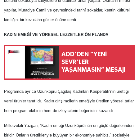
kültürel dokusuyla izleyicilere unutulmaz anlar yaşattı. Osmanlı mirası
yapılar, Muradiye Camii ve çevresindeki tarihî sokaklar, kentin kültürel
kimliğini bir kez daha gözler önüne serdi.
KADIN EMEĞİ VE YÖRESEL LEZZETLER ÖN PLANDA
ADD’DEN “YENİ
SEVR’LER
YAŞANMASIN” MESAJI
Programda ayrıca Uzunköprü Çağdaş Kadınları Kooperatifi’nin ürettiği
yerel ürünler tanıtıldı. Kadın girişimcilerin emeğiyle üretilen yöresel tatlar,
hem program ekibinin hem de izleyicilerin beğenisini kazandı.
Milletvekili Yazgan, “Kadın emeği Uzunköprü’nün en güçlü değerlerinden
biridir. Onların ürettikleriyle büyüyen bir ekonomiye sahibiz,” sözleriyle