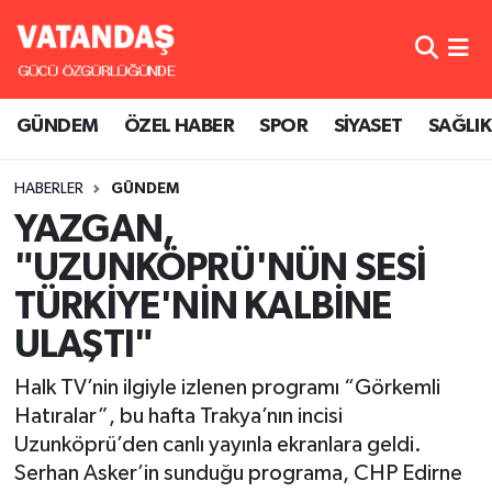
GÜNDEM
Hava Durumu
GÜNDEM
ÖZEL HABER
SPOR
SİYASET
SAĞLIK
ÖZEL HABER
Trafik Durumu
HABERLER
GÜNDEM
SPOR
Süper Lig Puan Durumu ve Fikstür
YAZGAN,
SİYASET
Tüm Manşetler
"UZUNKÖPRÜ'NÜN SESİ
TÜRKİYE'NİN KALBİNE
SAĞLIK
Son Dakika Haberleri
ULAŞTI"
Haber Arşivi
Halk TV’nin ilgiyle izlenen programı “Görkemli
Hatıralar”, bu hafta Trakya’nın incisi
Uzunköprü’den canlı yayınla ekranlara geldi.
Serhan Asker’in sunduğu programa, CHP Edirne