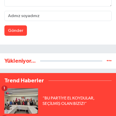
Gönder
Yükleniyor...
Trend Haberler
1
“BU PARTİYE EL KOYDULAR,
SEÇİLMİŞ OLAN BİZİZ!”