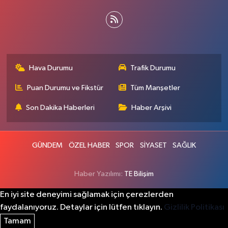
Hava Durumu
Trafik Durumu
Puan Durumu ve Fikstür
Tüm Manşetler
Son Dakika Haberleri
Haber Arşivi
GÜNDEM
ÖZEL HABER
SPOR
SİYASET
SAĞLIK
Haber Yazılımı:
TE Bilişim
En iyi site deneyimi sağlamak için çerezlerden
faydalanıyoruz. Detaylar için lütfen tıklayın.
Gizlilik Politikası
Tamam