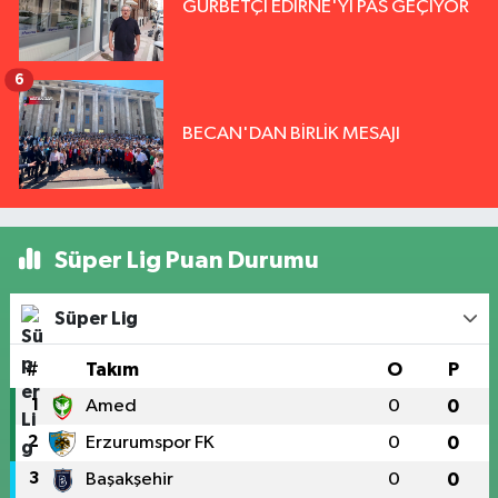
GURBETÇİ EDİRNE'Yİ PAS GEÇİYOR
6
BECAN'DAN BİRLİK MESAJI
Süper Lig Puan Durumu
Süper Lig
#
Takım
O
P
1
Amed
0
0
2
Erzurumspor FK
0
0
3
Başakşehir
0
0