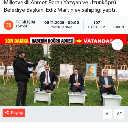
Milletvekili Ahmet Baran Yazgan ve Uzunköprü
Belediye Başkanı Ediz Martin ev sahipliği yaptı.
TE BILIŞIM
08.11.2025 - 00:00
107
3
EDITÖR
YAYINLANMA
GÖSTERIM
OKUNMA
Paylaş
-
+
A
A