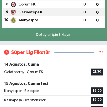
8
Çorum FK
0
0
9
Gaziantep FK
0
0
10
Alanyaspor
0
0
Detaylar için tıklayın
Süper Lig Fikstür
14 Ağustos, Cuma
Galatasaray - Çorum FK
21:30
15 Ağustos, Cumartesi
Konyaspor - Rizespor
19:00
Kasımpaşa - Trabzonspor
19:00