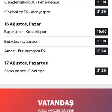
Gençlerbirliği S.K. - Fenerbahçe
21:30
Gaziantep FK - Alanyaspor
21:30
16 Ağustos, Pazar
Başakşehir - Kocaelispor
19:00
Beşiktaş - Eyüpspor
21:30
Amed - Erzurumspor FK
21:30
17 Ağustos, Pazartesi
Samsunspor - Göztepe
21:30