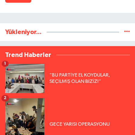
Yükleniyor...
Trend Haberler
1
“BU PARTİYE EL KOYDULAR,
SEÇİLMİŞ OLAN BİZİZ!”
2
GECE YARISI OPERASYONU