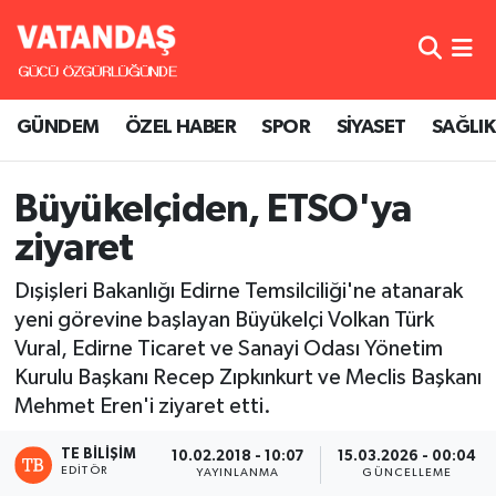
GÜNDEM
Hava Durumu
GÜNDEM
ÖZEL HABER
SPOR
SİYASET
SAĞLIK
ÖZEL HABER
Trafik Durumu
SPOR
Süper Lig Puan Durumu ve Fikstür
Büyükelçiden, ETSO'ya
ziyaret
SİYASET
Tüm Manşetler
Dışişleri Bakanlığı Edirne Temsilciliği'ne atanarak
SAĞLIK
Son Dakika Haberleri
yeni görevine başlayan Büyükelçi Volkan Türk
Vural, Edirne Ticaret ve Sanayi Odası Yönetim
Haber Arşivi
Kurulu Başkanı Recep Zıpkınkurt ve Meclis Başkanı
Mehmet Eren'i ziyaret etti.
TE BILIŞIM
10.02.2018 - 10:07
15.03.2026 - 00:04
EDITÖR
YAYINLANMA
GÜNCELLEME