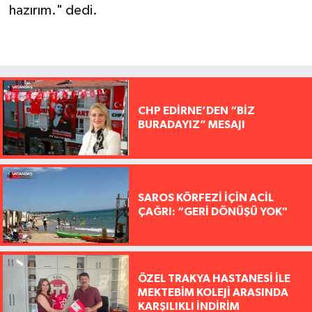
hazırım." dedi.
CHP EDİRNE’DEN “BİZ
BURADAYIZ” MESAJI
SAROS KÖRFEZİ İÇİN ACİL
ÇAĞRI: “GERİ DÖNÜŞÜ YOK"
ÖZEL TRAKYA HASTANESİ İLE
MEKTEBİM KOLEJİ ARASINDA
KARŞILIKLI İNDİRİM