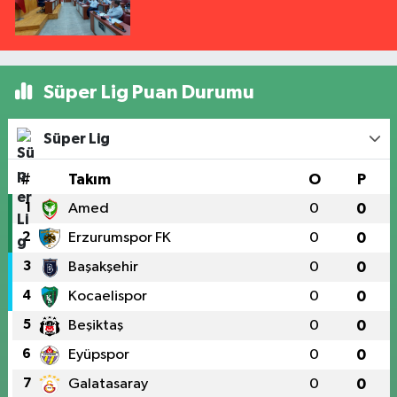
Süper Lig Puan Durumu
Süper Lig
#
Takım
O
P
1
Amed
0
0
2
Erzurumspor FK
0
0
3
Başakşehir
0
0
4
Kocaelispor
0
0
5
Beşiktaş
0
0
6
Eyüpspor
0
0
7
Galatasaray
0
0