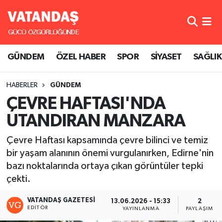
GÜNDEM
Hava Durumu
GÜNDEM
ÖZEL HABER
SPOR
SİYASET
SAĞLIK
ÖZEL HABER
Trafik Durumu
HABERLER
GÜNDEM
SPOR
Süper Lig Puan Durumu ve Fikstür
ÇEVRE HAFTASI'NDA
SİYASET
Tüm Manşetler
UTANDIRAN MANZARA
SAĞLIK
Son Dakika Haberleri
Çevre Haftası kapsamında çevre bilinci ve temiz
bir yaşam alanının önemi vurgulanırken, Edirne'nin
Haber Arşivi
bazı noktalarında ortaya çıkan görüntüler tepki
çekti.
VATANDAŞ GAZETESI
13.06.2026 - 15:33
2
EDITÖR
YAYINLANMA
PAYLAŞIM