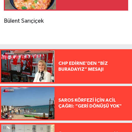
Bülent Sarıçiçek
CHP EDİRNE’DEN “BİZ
BURADAYIZ” MESAJI
SAROS KÖRFEZİ İÇİN ACİL
ÇAĞRI: “GERİ DÖNÜŞÜ YOK"