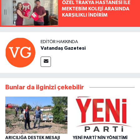
ÖZEL TRAKYA HASTANESİ İLE
MEKTEBİM KOLEJİ ARASINDA
KARŞILIKLI İNDİRİM
EDITÖR HAKKINDA
Vatandaş Gazetesi
Bunlar da ilginizi çekebilir
ARICILIĞA DESTEK MESAJI
YENİ PARTİ'NİN YÖNETİMİ