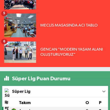
5
MECLİS MASASINDA ACI TABLO
6
GENCAN "MODERN YAŞAM ALANI
OLUŞTURUYORUZ"
Süper Lig Puan Durumu
Süper Lig
#
Takım
O
P