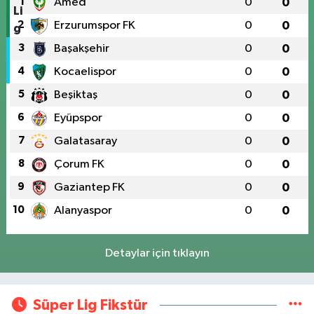
1
Amed
0
0
2
Erzurumspor FK
0
0
3
Başakşehir
0
0
4
Kocaelispor
0
0
5
Beşiktaş
0
0
6
Eyüpspor
0
0
7
Galatasaray
0
0
8
Çorum FK
0
0
9
Gaziantep FK
0
0
10
Alanyaspor
0
0
Detaylar için tıklayın
Süper Lig Fikstür