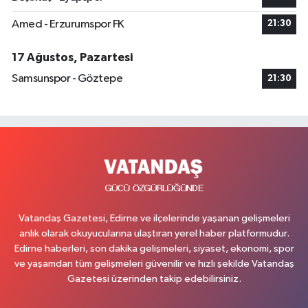
Amed - Erzurumspor FK
21:30
17 Ağustos, Pazartesi
Samsunspor - Göztepe
21:30
Vatandaş Gazetesi, Edirne ve ilçelerinde yaşanan gelişmeleri
anlık olarak okuyucularına ulaştıran yerel haber platformudur.
Edirne haberleri, son dakika gelişmeleri, siyaset, ekonomi, spor
ve yaşamdan tüm gelişmeleri güvenilir ve hızlı şekilde Vatandaş
Gazetesi üzerinden takip edebilirsiniz.