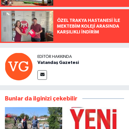
ÖZEL TRAKYA HASTANESİ İLE
MEKTEBİM KOLEJİ ARASINDA
KARŞILIKLI İNDİRİM
EDITÖR HAKKINDA
Vatandaş Gazetesi
Bunlar da ilginizi çekebilir