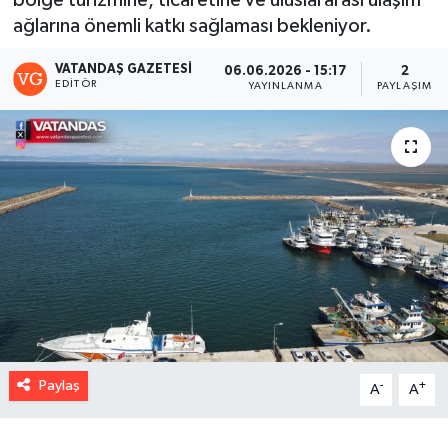
bölge turizmine, ticaretine ve uluslararası ulaşım
ağlarına önemli katkı sağlaması bekleniyor.
VATANDAŞ GAZETESI
06.06.2026 - 15:17
2
EDITÖR
YAYINLANMA
PAYLAŞIM
Paylaş
-
+
A
A