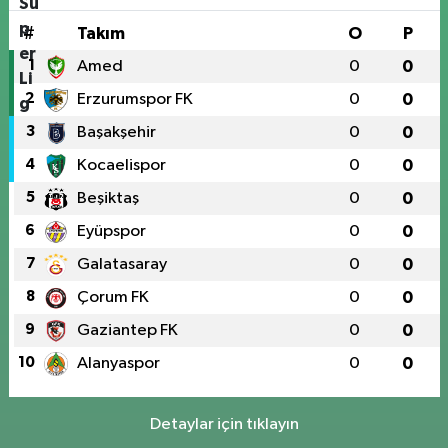
#
Takım
O
P
1
Amed
0
0
2
Erzurumspor FK
0
0
3
Başakşehir
0
0
4
Kocaelispor
0
0
5
Beşiktaş
0
0
6
Eyüpspor
0
0
7
Galatasaray
0
0
8
Çorum FK
0
0
9
Gaziantep FK
0
0
10
Alanyaspor
0
0
Detaylar için tıklayın