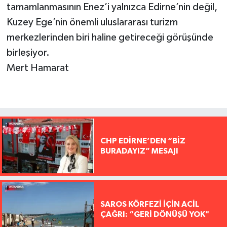
tamamlanmasının Enez’i yalnızca Edirne’nin değil,
Kuzey Ege’nin önemli uluslararası turizm
merkezlerinden biri haline getireceği görüşünde
birleşiyor.
Mert Hamarat
CHP EDİRNE’DEN “BİZ
BURADAYIZ” MESAJI
SAROS KÖRFEZİ İÇİN ACİL
ÇAĞRI: “GERİ DÖNÜŞÜ YOK"