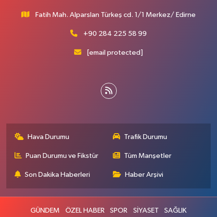
Fatih Mah. Alparslan Türkeş cd. 1/1 Merkez/ Edirne
+90 284 225 58 99
[email protected]
Hava Durumu
Trafik Durumu
Puan Durumu ve Fikstür
Tüm Manşetler
Son Dakika Haberleri
Haber Arşivi
GÜNDEM
ÖZEL HABER
SPOR
SİYASET
SAĞLIK