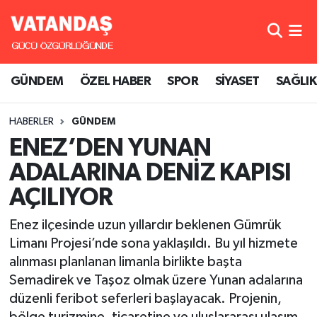
GÜNDEM
Hava Durumu
GÜNDEM
ÖZEL HABER
SPOR
SİYASET
SAĞLIK
ÖZEL HABER
Trafik Durumu
HABERLER
GÜNDEM
SPOR
Süper Lig Puan Durumu ve Fikstür
ENEZ’DEN YUNAN
SİYASET
Tüm Manşetler
ADALARINA DENİZ KAPISI
AÇILIYOR
SAĞLIK
Son Dakika Haberleri
Enez ilçesinde uzun yıllardır beklenen Gümrük
Haber Arşivi
Limanı Projesi’nde sona yaklaşıldı. Bu yıl hizmete
alınması planlanan limanla birlikte başta
Semadirek ve Taşoz olmak üzere Yunan adalarına
düzenli feribot seferleri başlayacak. Projenin,