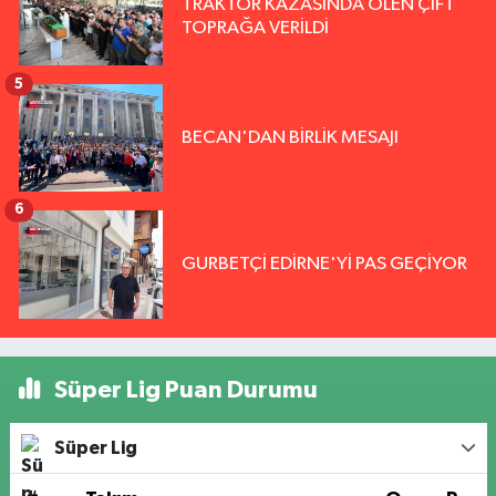
TRAKTÖR KAZASINDA ÖLEN ÇİFT
TOPRAĞA VERİLDİ
5
BECAN'DAN BİRLİK MESAJI
6
GURBETÇİ EDİRNE'Yİ PAS GEÇİYOR
Süper Lig Puan Durumu
Süper Lig