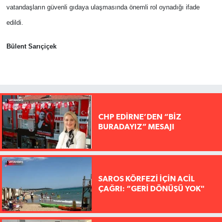
vatandaşların güvenli gıdaya ulaşmasında önemli rol oynadığı ifade
edildi.
Bülent Sarıçiçek
CHP EDİRNE’DEN “BİZ
BURADAYIZ” MESAJI
SAROS KÖRFEZİ İÇİN ACİL
ÇAĞRI: “GERİ DÖNÜŞÜ YOK"