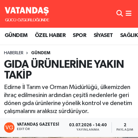
GÜNDEM
Hava Durumu
GÜNDEM
ÖZEL HABER
SPOR
SİYASET
SAĞLIK
ÖZEL HABER
Trafik Durumu
HABERLER
GÜNDEM
SPOR
Süper Lig Puan Durumu ve Fikstür
GIDA ÜRÜNLERİNE YAKIN
SİYASET
Tüm Manşetler
TAKİP
SAĞLIK
Son Dakika Haberleri
Edirne İl Tarım ve Orman Müdürlüğü, ülkemizden
ihraç edilmesinin ardından çeşitli nedenlerle geri
Haber Arşivi
dönen gıda ürünlerine yönelik kontrol ve denetim
çalışmalarını aralıksız sürdürüyor.
VATANDAŞ GAZETESI
03.07.2026 - 14:40
2
EDITÖR
YAYINLANMA
PAYLAŞIM