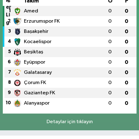
#
Takım
O
P
1
Amed
0
0
2
Erzurumspor FK
0
0
3
Başakşehir
0
0
4
Kocaelispor
0
0
5
Beşiktaş
0
0
6
Eyüpspor
0
0
7
Galatasaray
0
0
8
Çorum FK
0
0
9
Gaziantep FK
0
0
10
Alanyaspor
0
0
Detaylar için tıklayın