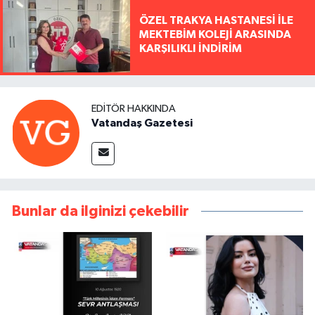
ÖZEL TRAKYA HASTANESİ İLE
MEKTEBİM KOLEJİ ARASINDA
KARŞILIKLI İNDİRİM
EDITÖR HAKKINDA
Vatandaş Gazetesi
Bunlar da ilginizi çekebilir