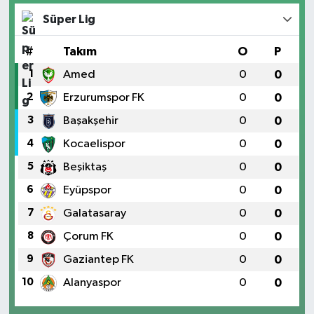
Süper Lig
#
Takım
O
P
1
Amed
0
0
2
Erzurumspor FK
0
0
3
Başakşehir
0
0
4
Kocaelispor
0
0
5
Beşiktaş
0
0
6
Eyüpspor
0
0
7
Galatasaray
0
0
8
Çorum FK
0
0
9
Gaziantep FK
0
0
10
Alanyaspor
0
0