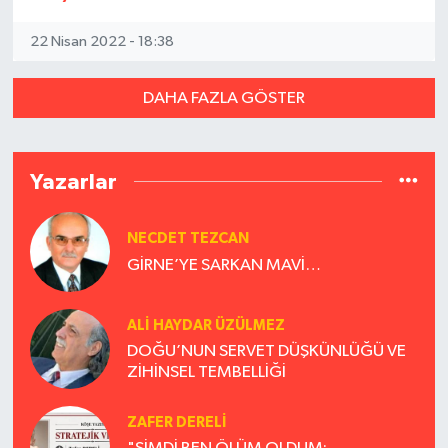
22 Nisan 2022 - 18:38
DAHA FAZLA GÖSTER
Yazarlar
NECDET TEZCAN
GİRNE’YE SARKAN MAVİ…
ALI HAYDAR ÜZÜLMEZ
DOĞU’NUN SERVET DÜŞKÜNLÜĞÜ VE
ZİHİNSEL TEMBELLİĞİ
ZAFER DERELI