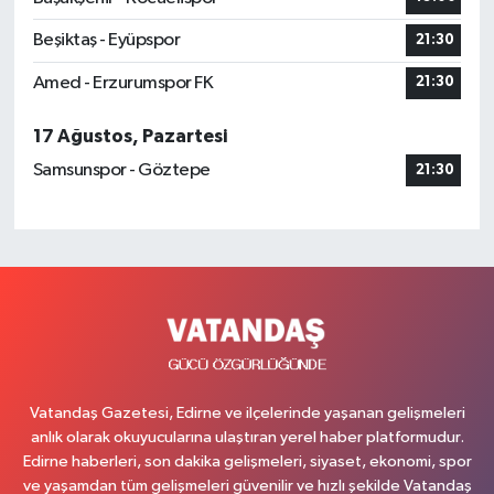
Beşiktaş - Eyüpspor
21:30
Amed - Erzurumspor FK
21:30
17 Ağustos, Pazartesi
Samsunspor - Göztepe
21:30
Vatandaş Gazetesi, Edirne ve ilçelerinde yaşanan gelişmeleri
anlık olarak okuyucularına ulaştıran yerel haber platformudur.
Edirne haberleri, son dakika gelişmeleri, siyaset, ekonomi, spor
ve yaşamdan tüm gelişmeleri güvenilir ve hızlı şekilde Vatandaş