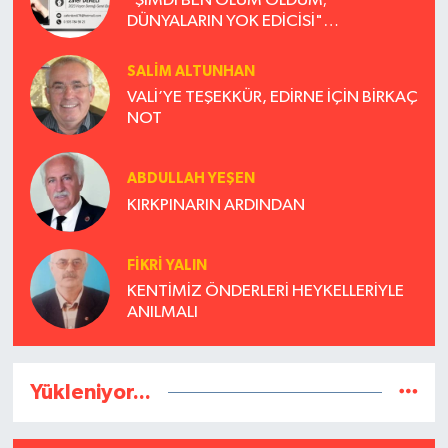
"ŞİMDİ BEN ÖLÜM OLDUM;
DÜNYALARIN YOK EDİCİSİ"
(CHRİSTOPHER NOLAN VE TANRI)
SALIM ALTUNHAN
VALİ’YE TEŞEKKÜR, EDİRNE İÇİN BİRKAÇ
NOT
ABDULLAH YEŞEN
KIRKPINARIN ARDINDAN
FİKRİ YALIN
KENTİMİZ ÖNDERLERİ HEYKELLERİYLE
ANILMALI
Yükleniyor...