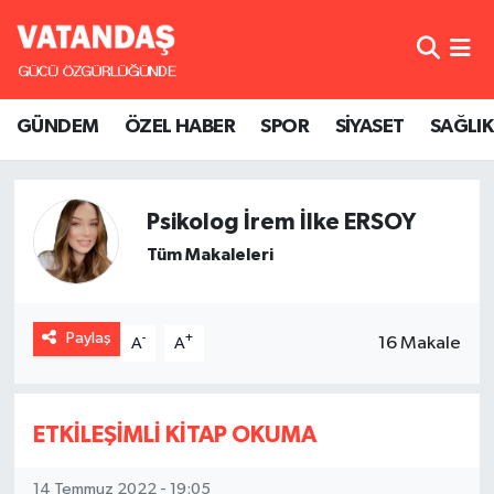
GÜNDEM
Hava Durumu
GÜNDEM
ÖZEL HABER
SPOR
SİYASET
SAĞLIK
ÖZEL HABER
Trafik Durumu
SPOR
Süper Lig Puan Durumu ve Fikstür
Psikolog İrem İlke ERSOY
SİYASET
Tüm Manşetler
Tüm Makaleleri
SAĞLIK
Son Dakika Haberleri
Paylaş
-
+
16 Makale
A
A
Haber Arşivi
ETKİLEŞİMLİ KİTAP OKUMA
14 Temmuz 2022 - 19:05