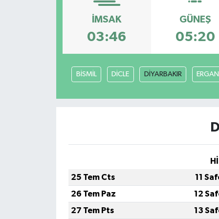
İMSAK
GÜNEŞ
03:46
05:20
BİSMİL
DİCLE
DİYARBAKIR
ERGAN
D
Hİ
25 Tem Cts
11 Sa
26 Tem Paz
12 Sa
27 Tem Pts
13 Sa