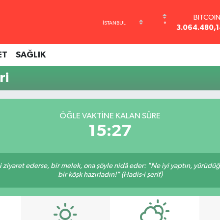
BITCOI
°
3.064.480,1
DOLAR
47,7143
ET
SAĞLIK
EURO
55,0317
ri
STERLİ
64,2463
GRAM ALT
6510.40
ÖĞLE VAKTINE KALAN SÜRE
BİST10
15:27
13.799
ni ziyaret ederse, bir melek, ona şöyle nidâ eder: "Ne iyi yaptın, yürüdü
bir köşk hazırladın!" (Hadis-i şerif)