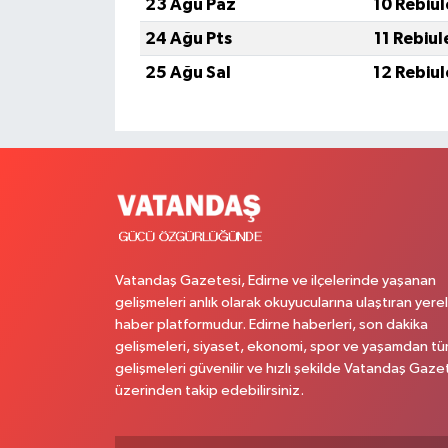
23 Ağu Paz
10 Rebiu
24 Ağu Pts
11 Rebiu
25 Ağu Sal
12 Rebiu
Vatandaş Gazetesi, Edirne ve ilçelerinde yaşanan
gelişmeleri anlık olarak okuyucularına ulaştıran yerel
haber platformudur. Edirne haberleri, son dakika
gelişmeleri, siyaset, ekonomi, spor ve yaşamdan t
gelişmeleri güvenilir ve hızlı şekilde Vatandaş Gaze
üzerinden takip edebilirsiniz.