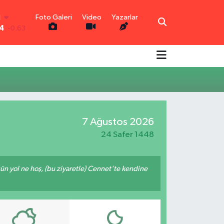
Foto Galeri
Video
Yazarlar
N
4
-0.63
0.16
-0.02
N
0.07
IN
0.45
7 Ağustos 2026
0
70
24 Safer 1448
ğün yol ne hoş, (bu ziyaretle) Cennet'te kendine