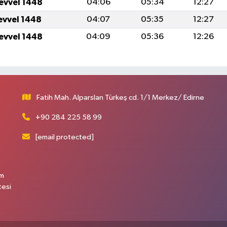
levvel 1448
04:06
05:34
12:27
levvel 1448
04:07
05:35
12:27
levvel 1448
04:09
05:36
12:26
Fatih Mah. Alparslan Türkeş cd. 1/1 Merkez/ Edirne
+90 284 225 58 99
[email protected]
üm
tesi