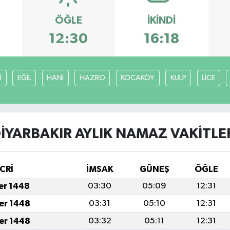
ÖĞLE
İKINDI
12:30
16:18
İ
EĞİL
HANİ
HAZRO
KOCAKÖY
KULP
LİCE
İYARBAKIR AYLIK NAMAZ VAKITLE
CRİ
İMSAK
GÜNEŞ
ÖĞLE
fer 1448
03:30
05:09
12:31
fer 1448
03:31
05:10
12:31
fer 1448
03:32
05:11
12:31