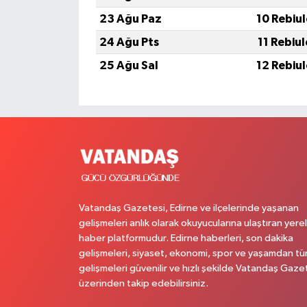
23 Ağu Paz
10 Rebiu
24 Ağu Pts
11 Rebiu
25 Ağu Sal
12 Rebiu
Vatandaş Gazetesi, Edirne ve ilçelerinde yaşanan
gelişmeleri anlık olarak okuyucularına ulaştıran yerel
haber platformudur. Edirne haberleri, son dakika
gelişmeleri, siyaset, ekonomi, spor ve yaşamdan t
gelişmeleri güvenilir ve hızlı şekilde Vatandaş Gaze
üzerinden takip edebilirsiniz.