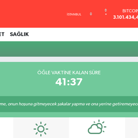
BITCOI
°
3.101.434,
DOLA
47,7436
ET
SAĞLIK
EURO
55,2510
STERLİ
64,4811
GRAM AL
6660.55
ÖĞLE VAKTINE KALAN SÜRE
BİST10
41:37
13.779
e, onun hoşuna gitmeyecek şakalar yapma ve ona yerine getiremeyeceği