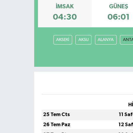
İMSAK
GÜNEŞ
04:30
06:01
AKSEKİ
AKSU
ALANYA
ANT
H
25 Tem Cts
11 Sa
26 Tem Paz
12 Sa