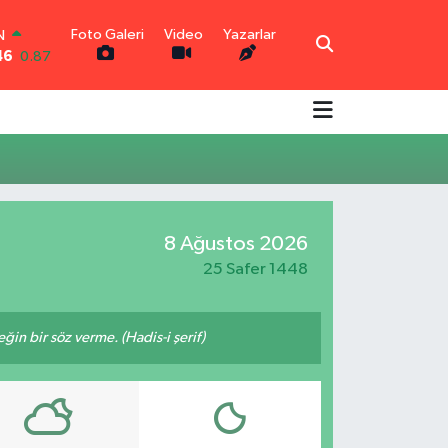
Foto Galeri
Video
Yazarlar
N
46
0.87
R
0.18
0.32
N
0.38
TIN
0.03
8 Ağustos 2026
0
-14
25 Safer 1448
n bir söz verme. (Hadis-i şerif)