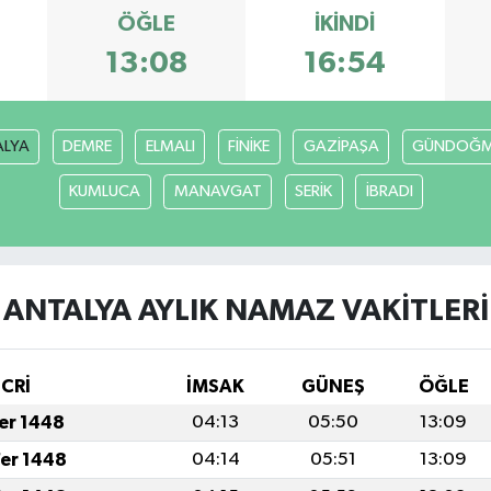
ÖĞLE
İKINDI
13:08
16:54
ALYA
DEMRE
ELMALI
FİNİKE
GAZİPAŞA
GÜNDOĞ
KUMLUCA
MANAVGAT
SERİK
İBRADI
ANTALYA AYLIK NAMAZ VAKITLERI
İCRİ
İMSAK
GÜNEŞ
ÖĞLE
fer 1448
04:13
05:50
13:09
fer 1448
04:14
05:51
13:09