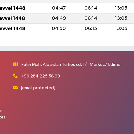
levvel 1448
04:47
06:14
13:05
levvel 1448
04:49
06:14
13:05
levvel 1448
04:50
06:15
13:05
Fatih Mah. Alparslan Türkeş cd. 1/1 Merkez/ Edirne
+90 284 225 58 99
[email protected]
üm
tesi