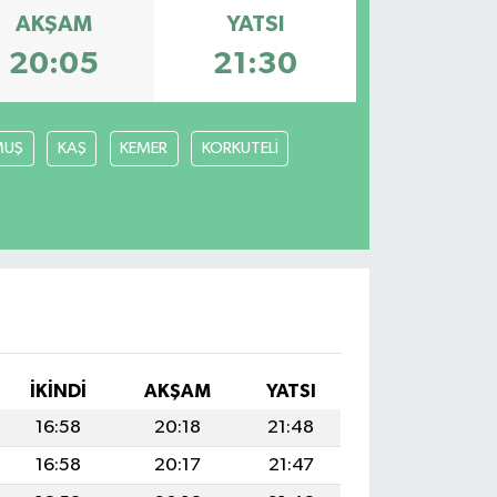
AKŞAM
YATSI
20:05
21:30
MUŞ
KAŞ
KEMER
KORKUTELİ
İKINDI
AKŞAM
YATSI
16:58
20:18
21:48
16:58
20:17
21:47