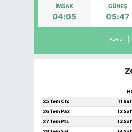
İMSAK
GÜNEŞ
04:05
05:47
ALAPLI
Z
H
25 Tem Cts
11 Sa
26 Tem Paz
12 Sa
27 Tem Pts
13 Sa
28 Tem Sal
14 Sa