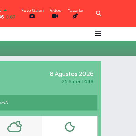
Foto Galeri
Video
Yazarlar
N
46
0.87
R
0.18
0.32
N
0.38
TIN
0.03
8 Ağustos 2026
0
-14
25 Safer 1448
rif)