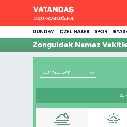
GÜNDEM
Hava Durumu
GÜNDEM
ÖZEL HABER
SPOR
SİYAS
ÖZEL HABER
Trafik Durumu
Zonguldak Namaz Vakitle
SPOR
Süper Lig Puan Durumu ve Fikstür
SİYASET
Tüm Manşetler
ZONGULDAK
SAĞLIK
Son Dakika Haberleri
Haber Arşivi
Nem