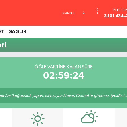
BITCOI
°
3.101.434,
DOLA
47,7436
ET
SAĞLIK
EURO
55,2510
ri
STERLİ
64,4811
GRAM AL
6660.55
ÖĞLE VAKTINE KALAN SÜRE
BİST10
02:59:24
13.779
mâm (koğuculuk yapan, laf taşıyan kimse) Cennet'e giremez. (Hadis-i şe