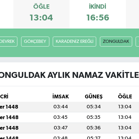
ÖĞLE
İKINDI
13:04
16:56
DEVREK
GÖKÇEBEY
KARADENİZ EREĞLİ
ZONGULDAK
ONGULDAK AYLIK NAMAZ VAKITLE
İCRİ
İMSAK
GÜNEŞ
ÖĞLE
fer 1448
03:44
05:34
13:04
fer 1448
03:45
05:35
13:04
fer 1448
03:47
05:36
13:04
fer 1448
03:48
05:37
13:04