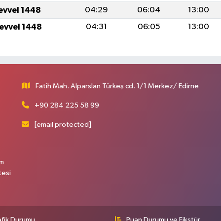
levvel 1448
04:29
06:04
13:00
levvel 1448
04:31
06:05
13:00
Fatih Mah. Alparslan Türkeş cd. 1/1 Merkez/ Edirne
+90 284 225 58 99
[email protected]
üm
tesi
afik Durumu
Puan Durumu ve Fikstür