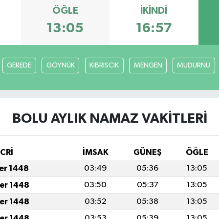
ÖĞLE
İKINDI
13:05
16:57
GEREDE
GÖYNÜK
KIBRISCIK
MENGEN
MUDURNU
BOLU AYLIK NAMAZ VAKITLERI
İCRİ
İMSAK
GÜNEŞ
ÖĞLE
fer 1448
03:49
05:36
13:05
fer 1448
03:50
05:37
13:05
fer 1448
03:52
05:38
13:05
fer 1448
03:53
05:39
13:05