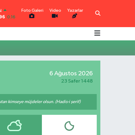
Foto Galeri
Video
Yazarlar
N
,96
0.16
R
0.06
0.02
N
8
0.2
TIN
0.32
6 Ağustos 2026
0
48
23 Safer 1448
tutan kimseye müjdeler olsun. (Hadis-i şerif)