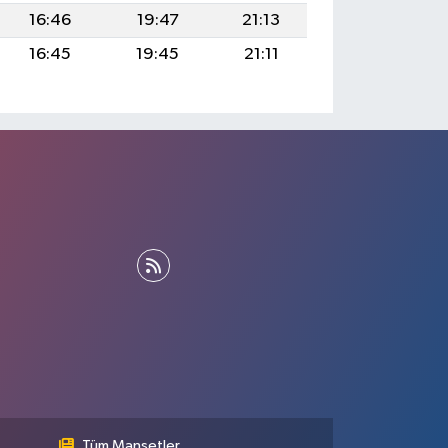
16:46
19:47
21:13
16:45
19:45
21:11
Tüm Manşetler