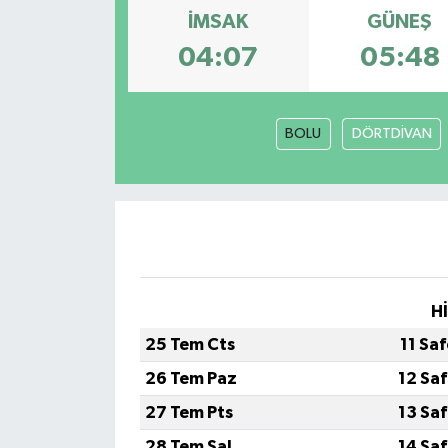
İMSAK
GÜNEŞ
04:07
05:48
BOLU
DÖRTDİVAN
H
25 Tem Cts
11 Sa
26 Tem Paz
12 Sa
27 Tem Pts
13 Sa
28 Tem Sal
14 Sa