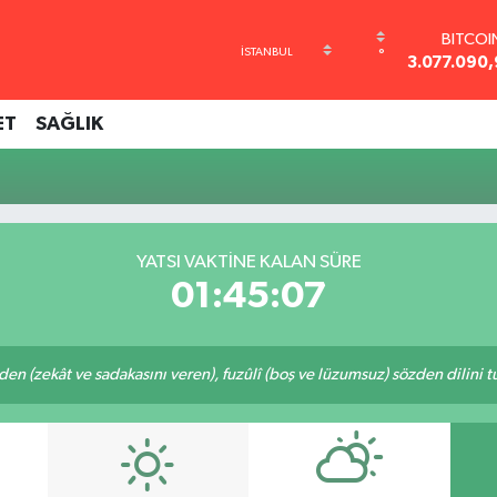
BITCOI
°
3.077.090
DOLA
47,6006
ET
SAĞLIK
EURO
55,0250
STERLİ
64,239
GRAM AL
6513.94
YATSI VAKTINE KALAN SÜRE
BİST10
01:45:07
13.768
eden (zekât ve sadakasını veren), fuzûlî (boş ve lüzumsuz) sözden dilini 