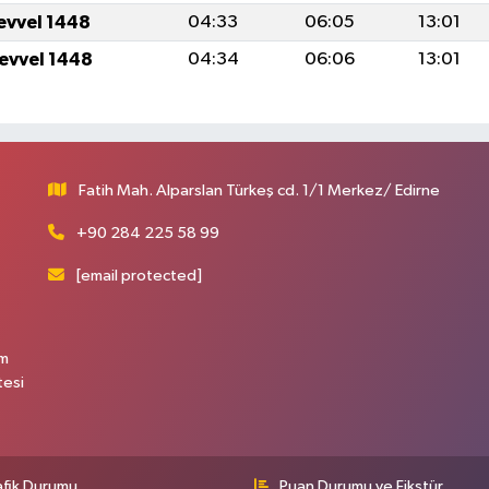
levvel 1448
04:33
06:05
13:01
levvel 1448
04:34
06:06
13:01
Fatih Mah. Alparslan Türkeş cd. 1/1 Merkez/ Edirne
+90 284 225 58 99
[email protected]
üm
tesi
afik Durumu
Puan Durumu ve Fikstür