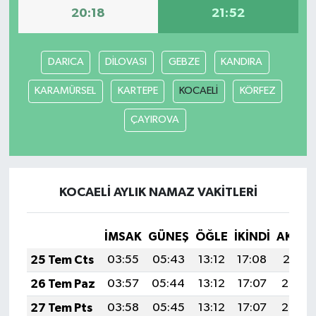
20:18
21:52
DARICA
DİLOVASI
GEBZE
KANDIRA
KARAMÜRSEL
KARTEPE
KOCAELİ
KÖRFEZ
ÇAYIROVA
KOCAELİ AYLIK NAMAZ VAKITLERI
İMSAK
GÜNEŞ
ÖĞLE
İKINDI
AKŞA
25 Tem Cts
03:55
05:43
13:12
17:08
20:31
26 Tem Paz
03:57
05:44
13:12
17:07
20:30
27 Tem Pts
03:58
05:45
13:12
17:07
20:29