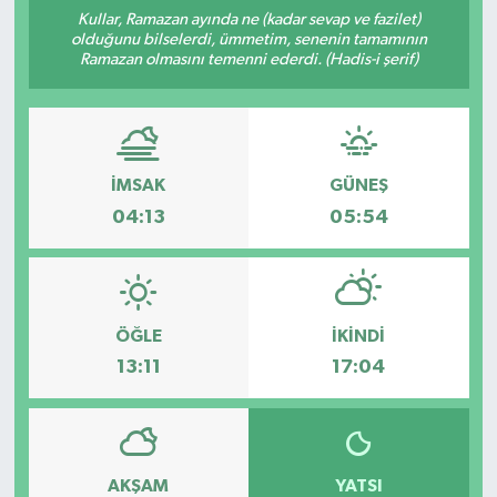
Kullar, Ramazan ayında ne (kadar sevap ve fazilet)
olduğunu bilselerdi, ümmetim, senenin tamamının
Ramazan olmasını temenni ederdi. (Hadis-i şerif)
İMSAK
GÜNEŞ
04:13
05:54
ÖĞLE
İKINDI
13:11
17:04
AKŞAM
YATSI