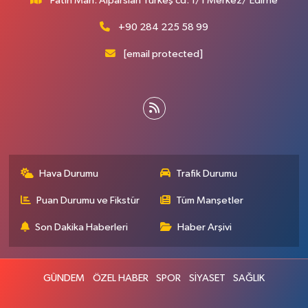
Fatih Mah. Alparslan Türkeş cd. 1/1 Merkez/ Edirne
+90 284 225 58 99
[email protected]
Hava Durumu
Trafik Durumu
Puan Durumu ve Fikstür
Tüm Manşetler
Son Dakika Haberleri
Haber Arşivi
GÜNDEM
ÖZEL HABER
SPOR
SİYASET
SAĞLIK