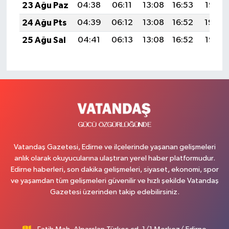
23 Ağu Paz
04:38
06:11
13:08
16:53
19:55
24 Ağu Pts
04:39
06:12
13:08
16:52
19:54
25 Ağu Sal
04:41
06:13
13:08
16:52
19:52
Vatandaş Gazetesi, Edirne ve ilçelerinde yaşanan gelişmeleri
anlık olarak okuyucularına ulaştıran yerel haber platformudur.
Edirne haberleri, son dakika gelişmeleri, siyaset, ekonomi, spor
ve yaşamdan tüm gelişmeleri güvenilir ve hızlı şekilde Vatandaş
Gazetesi üzerinden takip edebilirsiniz.