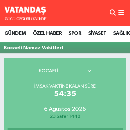
GÜNDEM
Hava Durumu
GÜNDEM
ÖZEL HABER
SPOR
SİYASET
SAĞLIK
ÖZEL HABER
Trafik Durumu
Kocaeli Namaz Vakitleri
SPOR
Süper Lig Puan Durumu ve Fikstür
SİYASET
Tüm Manşetler
KOCAELİ
SAĞLIK
Son Dakika Haberleri
İMSAK VAKTINE KALAN SÜRE
54:35
Haber Arşivi
6 Ağustos 2026
23 Safer 1448