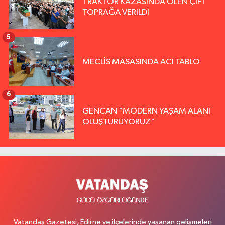
TRAKTÖR KAZASINDA ÖLEN ÇİFT
TOPRAĞA VERİLDİ
5
MECLİS MASASINDA ACI TABLO
6
GENCAN "MODERN YAŞAM ALANI
OLUŞTURUYORUZ"
Vatandaş Gazetesi, Edirne ve ilçelerinde yaşanan gelişmeleri