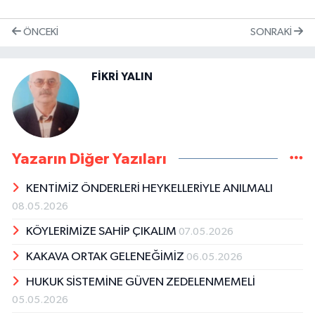
ÖNCEKI
SONRAKI
FİKRİ YALIN
Yazarın Diğer Yazıları
KENTİMİZ ÖNDERLERİ HEYKELLERİYLE ANILMALI
08.05.2026
KÖYLERİMİZE SAHİP ÇIKALIM
07.05.2026
KAKAVA ORTAK GELENEĞİMİZ
06.05.2026
HUKUK SİSTEMİNE GÜVEN ZEDELENMEMELİ
05.05.2026