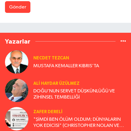
Gönder
Yazarlar
NECDET TEZCAN
MUSTAFA KEMALLER KIBRIS’TA
ALI HAYDAR ÜZÜLMEZ
DOĞU’NUN SERVET DÜŞKÜNLÜĞÜ VE
ZİHİNSEL TEMBELLİĞİ
ZAFER DERELI
"ŞİMDİ BEN ÖLÜM OLDUM; DÜNYALARIN
YOK EDİCİSİ" (CHRİSTOPHER NOLAN VE