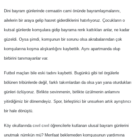
Dini bayram günlerinde cemaatin cami önünde bayramlaşmalarını,
ailelerin bir araya gelip hasret giderdiklerini hatırlıyoruz. Çocukların o
kutsal günlerde komşulara gidip bayrama renk kattıkları anlar, ne kadar
güzeldi. Oysa şimdi, komşunun bir sorunu olsa akrabalarından çok
komşularına koşma alışkanlığını kaybettik. Aynı apartmanda olup
birbirini tanımayanlar var.
Futbol maçları bile eski tadını kaybetti. Bugünkü gibi tel örgülerle
bölünen tribünlerde değil, farklı takımlardan da olsa yan yana oturdukları
günleri özlüyoruz. Birlikte sevinmenin, birlikte üzülmenin anlamını
yitirdiğimiz bir dönemdeyiz. Spor, birleştirici bir unsurken artık ayrıştırıcı
bir hale dönüştü.
Köy okullarında cıvıl cıvıl öğrencilerle kutlanan ulusal bayram günlerini
unutmak nümkün mü? Menfaat beklemeden komşusunun yardımına