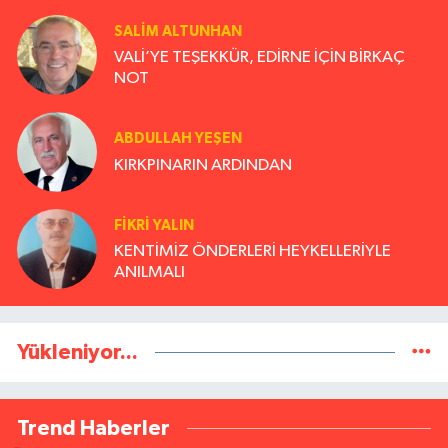
TANRI)
SALIM ALTUNHAN
VALİ’YE TEŞEKKÜR, EDİRNE İÇİN BİRKAÇ
NOT
ABDULLAH YEŞEN
KIRKPINARIN ARDINDAN
FİKRİ YALIN
KENTİMİZ ÖNDERLERİ HEYKELLERİYLE
ANILMALI
Yükleniyor...
Trend Haberler