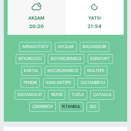
AKŞAM
YATSI
20:20
21:54
ARNAVUTKOY
AVCILAR
BAŞAKŞEHİR
BEYLİKDÜZÜ
BÜYÜKÇEKMECE
ESENYURT
KARTAL
KÜÇÜKÇEKMECE
MALTEPE
PENDİK
SANCAKTEPE
SULTANBEYLİ
SULTANGAZİ
SİLİVRİ
TUZLA
ÇATALCA
ÇEKMEKÖY
İSTANBUL
ŞİLE