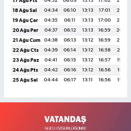
17 Ağu Pts
04:32
06:09
13:13
17:02
20:08
18 Ağu Sal
04:34
06:10
13:13
17:01
20:07
19 Ağu Çar
04:35
06:11
13:13
17:00
20:05
20 Ağu Per
04:37
06:12
13:13
16:59
20:04
21 Ağu Cum
04:38
06:13
13:12
16:59
20:02
22 Ağu Cts
04:39
06:14
13:12
16:58
20:01
23 Ağu Paz
04:41
06:15
13:12
16:57
19:59
24 Ağu Pts
04:42
06:16
13:12
16:56
19:58
25 Ağu Sal
04:44
06:17
13:11
16:56
19:56