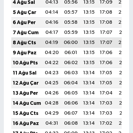
4 Ağu Sal
04:13
05:56
13:15
17:09
20:25
5 Ağu Çar
04:14
05:57
13:15
17:08
20:24
6 Ağu Per
04:16
05:58
13:15
17:08
20:23
7 Ağu Cum
04:17
05:59
13:15
17:07
20:21
8 Ağu Cts
04:19
06:00
13:15
17:07
20:20
9 Ağu Paz
04:20
06:01
13:15
17:06
20:19
10 Ağu Pts
04:22
06:02
13:15
17:06
20:18
11 Ağu Sal
04:23
06:03
13:14
17:05
20:16
12 Ağu Çar
04:25
06:04
13:14
17:05
20:15
13 Ağu Per
04:26
06:05
13:14
17:04
20:14
14 Ağu Cum
04:28
06:06
13:14
17:03
20:12
15 Ağu Cts
04:29
06:07
13:14
17:03
20:11
16 Ağu Paz
04:31
06:08
13:14
17:02
20:10