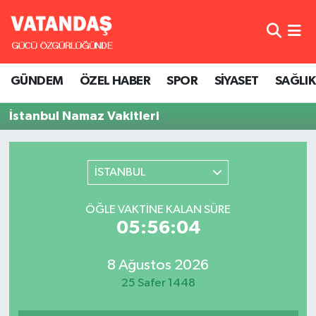
GÜNDEM
Hava Durumu
GÜNDEM
ÖZEL HABER
SPOR
SİYASET
SAĞLIK
ÖZEL HABER
Trafik Durumu
İstanbul Namaz Vakitleri
SPOR
Süper Lig Puan Durumu ve Fikstür
SİYASET
Tüm Manşetler
İSTANBUL
SAĞLIK
Son Dakika Haberleri
ÖĞLE VAKTINE KALAN SÜRE
05:56:04
Haber Arşivi
8 Ağustos 2026
25 Safer 1448