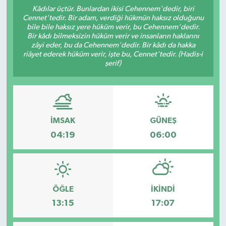
Kâdılar üçtür. Bunlardan ikisi Cehennem'dedir, biri
Cennet'tedir. Bir adam, verdiği hükmün haksız olduğunu
bile bile haksız yere hüküm verir, bu Cehennem'dedir.
Bir kâdı bilmeksizin hüküm verir ve insanların haklarını
zâyi eder, bu da Cehennem'dedir. Bir kâdı da hakka
riâyet ederek hüküm verir, işte bu, Cennet'tedir. (Hadis-i
şerif)
İMSAK
GÜNEŞ
04:19
06:00
ÖĞLE
İKINDI
13:15
17:07