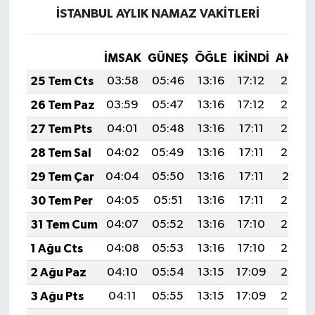
İSTANBUL AYLIK NAMAZ VAKITLERI
İMSAK
GÜNEŞ
ÖĞLE
İKINDI
AKŞA
25 Tem Cts
03:58
05:46
13:16
17:12
20:35
26 Tem Paz
03:59
05:47
13:16
17:12
20:34
27 Tem Pts
04:01
05:48
13:16
17:11
20:33
28 Tem Sal
04:02
05:49
13:16
17:11
20:32
29 Tem Çar
04:04
05:50
13:16
17:11
20:31
30 Tem Per
04:05
05:51
13:16
17:11
20:30
31 Tem Cum
04:07
05:52
13:16
17:10
20:29
1 Ağu Cts
04:08
05:53
13:16
17:10
20:28
2 Ağu Paz
04:10
05:54
13:15
17:09
20:27
3 Ağu Pts
04:11
05:55
13:15
17:09
20:26