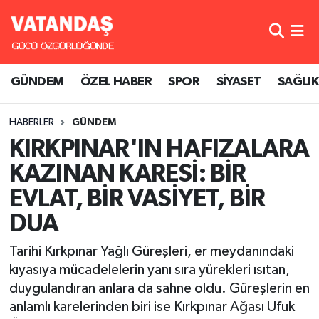
GÜNDEM
Hava Durumu
GÜNDEM
ÖZEL HABER
SPOR
SİYASET
SAĞLIK
ÖZEL HABER
Trafik Durumu
HABERLER
GÜNDEM
SPOR
Süper Lig Puan Durumu ve Fikstür
KIRKPINAR'IN HAFIZALARA
SİYASET
Tüm Manşetler
KAZINAN KARESİ: BİR
EVLAT, BİR VASİYET, BİR
SAĞLIK
Son Dakika Haberleri
DUA
Haber Arşivi
Tarihi Kırkpınar Yağlı Güreşleri, er meydanındaki
kıyasıya mücadelelerin yanı sıra yürekleri ısıtan,
duygulandıran anlara da sahne oldu. Güreşlerin en
anlamlı karelerinden biri ise Kırkpınar Ağası Ufuk