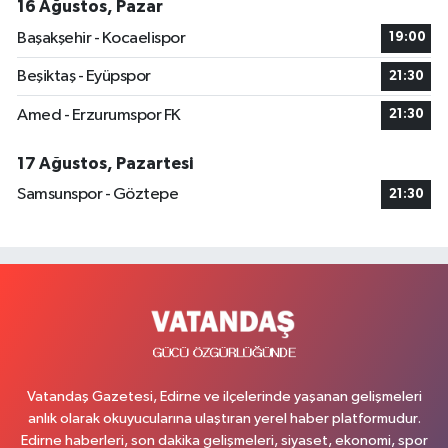
16 Ağustos, Pazar
Başakşehir - Kocaelispor
19:00
Beşiktaş - Eyüpspor
21:30
Amed - Erzurumspor FK
21:30
17 Ağustos, Pazartesi
Samsunspor - Göztepe
21:30
Vatandaş Gazetesi, Edirne ve ilçelerinde yaşanan gelişmeleri
anlık olarak okuyucularına ulaştıran yerel haber platformudur.
Edirne haberleri, son dakika gelişmeleri, siyaset, ekonomi, spor