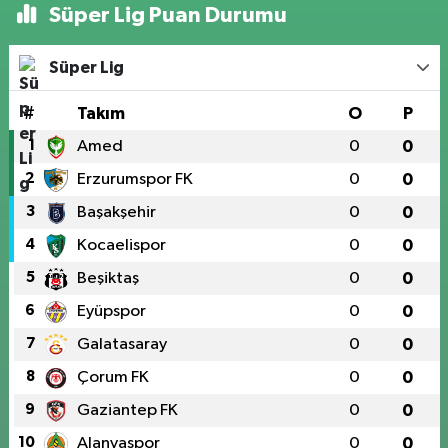
Süper Lig Puan Durumu
Süper Lig
#
Takım
O
P
1
Amed
0
0
2
Erzurumspor FK
0
0
3
Başakşehir
0
0
4
Kocaelispor
0
0
5
Beşiktaş
0
0
6
Eyüpspor
0
0
7
Galatasaray
0
0
8
Çorum FK
0
0
9
Gaziantep FK
0
0
10
Alanyaspor
0
0