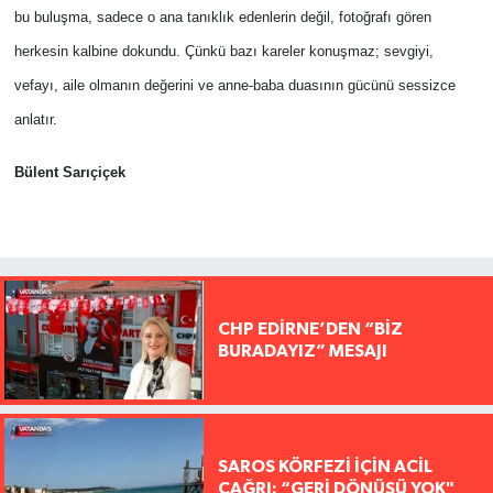
bu buluşma, sadece o ana tanıklık edenlerin değil, fotoğrafı gören
herkesin kalbine dokundu. Çünkü bazı kareler konuşmaz; sevgiyi,
vefayı, aile olmanın değerini ve anne-baba duasının gücünü sessizce
anlatır.
Bülent Sarıçiçek
CHP EDİRNE’DEN “BİZ
BURADAYIZ” MESAJI
SAROS KÖRFEZİ İÇİN ACİL
ÇAĞRI: “GERİ DÖNÜŞÜ YOK"