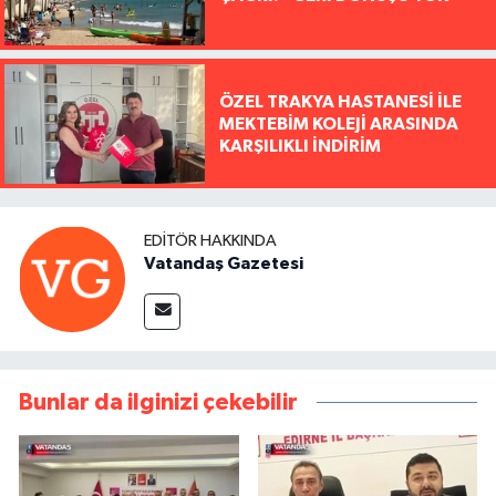
ÖZEL TRAKYA HASTANESİ İLE
MEKTEBİM KOLEJİ ARASINDA
KARŞILIKLI İNDİRİM
EDITÖR HAKKINDA
Vatandaş Gazetesi
Bunlar da ilginizi çekebilir