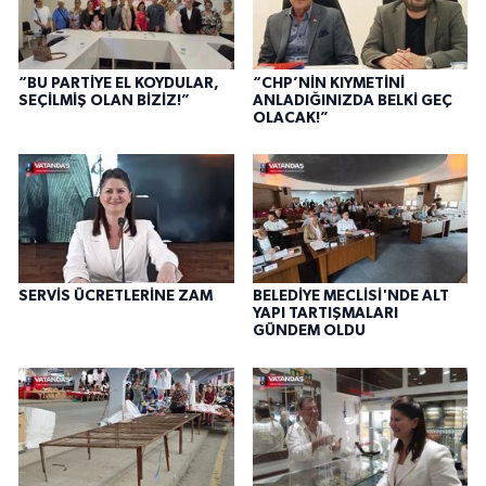
“BU PARTİYE EL KOYDULAR,
“CHP’NİN KIYMETİNİ
SEÇİLMİŞ OLAN BİZİZ!”
ANLADIĞINIZDA BELKİ GEÇ
OLACAK!”
SERVİS ÜCRETLERİNE ZAM
BELEDİYE MECLİSİ'NDE ALT
YAPI TARTIŞMALARI
GÜNDEM OLDU