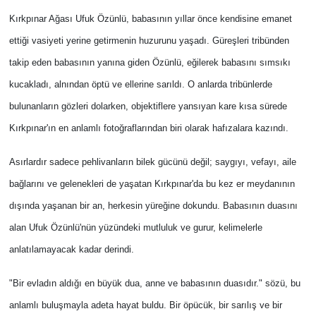
Kırkpınar Ağası Ufuk Özünlü, babasının yıllar önce kendisine emanet
ettiği vasiyeti yerine getirmenin huzurunu yaşadı. Güreşleri tribünden
takip eden babasının yanına giden Özünlü, eğilerek babasını sımsıkı
kucakladı, alnından öptü ve ellerine sarıldı. O anlarda tribünlerde
bulunanların gözleri dolarken, objektiflere yansıyan kare kısa sürede
Kırkpınar'ın en anlamlı fotoğraflarından biri olarak hafızalara kazındı.
Asırlardır sadece pehlivanların bilek gücünü değil; saygıyı, vefayı, aile
bağlarını ve gelenekleri de yaşatan Kırkpınar'da bu kez er meydanının
dışında yaşanan bir an, herkesin yüreğine dokundu. Babasının duasını
alan Ufuk Özünlü'nün yüzündeki mutluluk ve gurur, kelimelerle
anlatılamayacak kadar derindi.
"Bir evladın aldığı en büyük dua, anne ve babasının duasıdır." sözü, bu
anlamlı buluşmayla adeta hayat buldu. Bir öpücük, bir sarılış ve bir