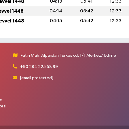
levvel 1448
04:13
05:41
12:33
levvel 1448
04:14
05:42
12:33
levvel 1448
04:15
05:42
12:33
Fatih Mah. Alparslan Türkeş cd. 1/1 Merkez/ Edirne
+90 284 225 58 99
[email protected]
üm
tesi