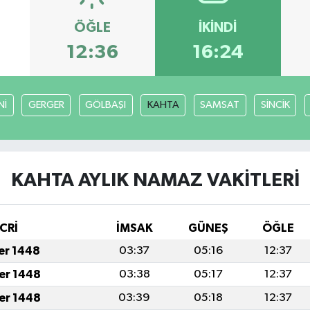
ÖĞLE
İKINDI
12:36
16:24
Nİ
GERGER
GÖLBAŞI
KAHTA
SAMSAT
SİNCİK
KAHTA AYLIK NAMAZ VAKITLERI
CRİ
İMSAK
GÜNEŞ
ÖĞLE
fer 1448
03:37
05:16
12:37
fer 1448
03:38
05:17
12:37
fer 1448
03:39
05:18
12:37