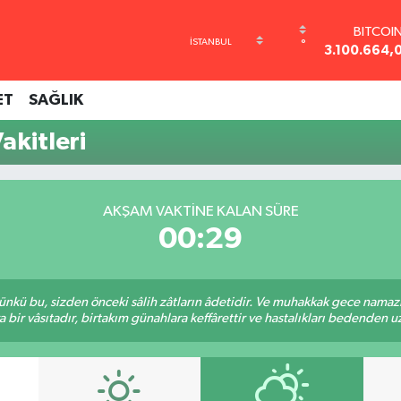
BITCOI
°
3.100.664,
DOLA
47,7436
ET
SAĞLIK
EURO
55,2510
kitleri
STERLİ
64,4811
GRAM AL
6660.55
AKŞAM VAKTINE KALAN SÜRE
BİST10
00:29
13.779
kü bu, sizden önceki sâlih zâtların âdetidir. Ve muhakkak gece namazı,
r vâsıtadır, birtakım günahlara keffârettir ve hastalıkları bedenden uzak