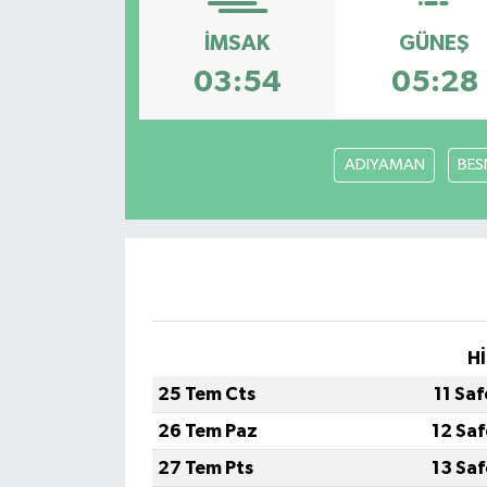
İMSAK
GÜNEŞ
03:54
05:28
ADIYAMAN
BES
Hİ
25 Tem Cts
11 Sa
26 Tem Paz
12 Sa
27 Tem Pts
13 Sa