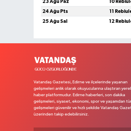
23 Ağu Paz
10 Rebiu
24 Ağu Pts
11 Rebiu
25 Ağu Sal
12 Rebiu
Vatandaş Gazetesi, Edirne ve ilçelerinde yaşanan
gelişmeleri anlık olarak okuyucularına ulaştıran yerel
haber platformudur. Edirne haberleri, son dakika
gelişmeleri, siyaset, ekonomi, spor ve yaşamdan t
gelişmeleri güvenilir ve hızlı şekilde Vatandaş Gaze
üzerinden takip edebilirsiniz.