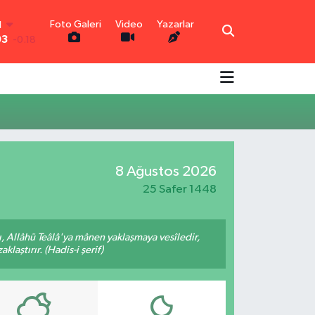
Foto Galeri
Video
Yazarlar
N
03
-0.18
R
0.18
0.32
N
0.38
TIN
0.03
8 Ağustos 2026
0
-14
25 Safer 1448
 Allâhü Teâlâ'ya mânen yaklaşmaya vesîledir,
laştırır. (Hadis-i şerif)