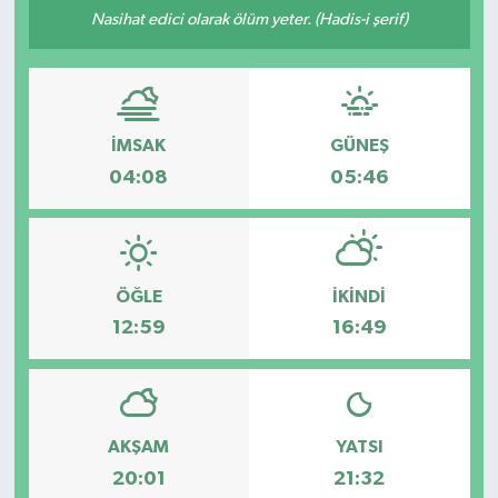
Nasihat edici olarak ölüm yeter. (Hadis-i şerif)
İMSAK
GÜNEŞ
04:08
05:46
ÖĞLE
İKINDI
12:59
16:49
AKŞAM
YATSI
20:01
21:32