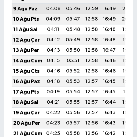
9 Ağu Paz
04:08
05:46
12:59
16:49
20:01
10 Ağu Pts
04:09
05:47
12:58
16:49
20:00
11 Ağu Sal
04:11
05:48
12:58
16:48
19:59
12 Ağu Çar
04:12
05:49
12:58
16:48
19:57
13 Ağu Per
04:13
05:50
12:58
16:47
19:56
14 Ağu Cum
04:15
05:51
12:58
16:46
19:55
15 Ağu Cts
04:16
05:52
12:58
16:46
19:53
16 Ağu Paz
04:18
05:53
12:57
16:45
19:52
17 Ağu Pts
04:19
05:54
12:57
16:45
19:51
18 Ağu Sal
04:21
05:55
12:57
16:44
19:49
19 Ağu Çar
04:22
05:56
12:57
16:43
19:48
20 Ağu Per
04:23
05:57
12:56
16:43
19:46
21 Ağu Cum
04:25
05:58
12:56
16:42
19:45