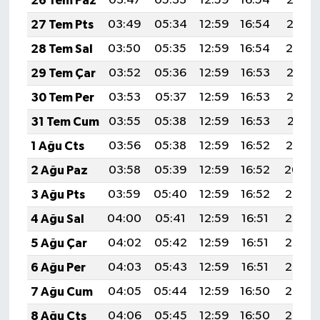
26 Tem Paz
03:47
05:33
12:59
16:54
20:16
27 Tem Pts
03:49
05:34
12:59
16:54
20:15
28 Tem Sal
03:50
05:35
12:59
16:54
20:14
29 Tem Çar
03:52
05:36
12:59
16:53
20:13
30 Tem Per
03:53
05:37
12:59
16:53
20:12
31 Tem Cum
03:55
05:38
12:59
16:53
20:11
1 Ağu Cts
03:56
05:38
12:59
16:52
20:10
2 Ağu Paz
03:58
05:39
12:59
16:52
20:09
3 Ağu Pts
03:59
05:40
12:59
16:52
20:08
4 Ağu Sal
04:00
05:41
12:59
16:51
20:07
5 Ağu Çar
04:02
05:42
12:59
16:51
20:06
6 Ağu Per
04:03
05:43
12:59
16:51
20:05
7 Ağu Cum
04:05
05:44
12:59
16:50
20:03
8 Ağu Cts
04:06
05:45
12:59
16:50
20:02