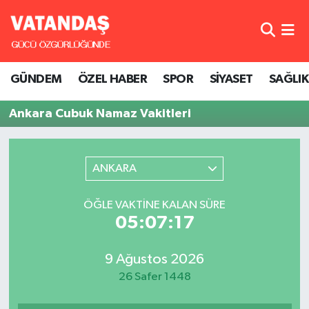
GÜNDEM
Hava Durumu
GÜNDEM
ÖZEL HABER
SPOR
SİYASET
SAĞLIK
ÖZEL HABER
Trafik Durumu
Ankara Cubuk Namaz Vakitleri
SPOR
Süper Lig Puan Durumu ve Fikstür
SİYASET
Tüm Manşetler
ANKARA
SAĞLIK
Son Dakika Haberleri
ÖĞLE VAKTINE KALAN SÜRE
05:07:17
Haber Arşivi
9 Ağustos 2026
26 Safer 1448