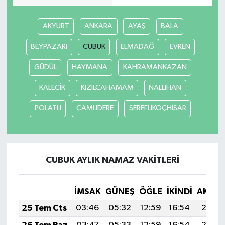
AKYURT
ANKARA
AYAŞ
BALA
BEYPAZARI
CUBUK
ELMADAĞ
EVREN
GÜDÜL
HAYMANA
KAHRAMANKAZAN
KALECİK
KIZILCAHAMAM
NALLIHAN
POLATLI
ÇAMLIDERE
ŞEREFLİKOÇHİSAR
CUBUK AYLIK NAMAZ VAKITLERI
İMSAK
GÜNEŞ
ÖĞLE
İKINDI
AKŞA
25 Tem Cts
03:46
05:32
12:59
16:54
20:17