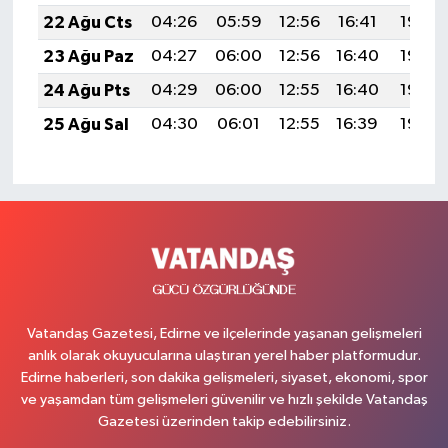
22 Ağu Cts
04:26
05:59
12:56
16:41
19:43
23 Ağu Paz
04:27
06:00
12:56
16:40
19:42
24 Ağu Pts
04:29
06:00
12:55
16:40
19:40
25 Ağu Sal
04:30
06:01
12:55
16:39
19:39
Vatandaş Gazetesi, Edirne ve ilçelerinde yaşanan gelişmeleri
anlık olarak okuyucularına ulaştıran yerel haber platformudur.
Edirne haberleri, son dakika gelişmeleri, siyaset, ekonomi, spor
ve yaşamdan tüm gelişmeleri güvenilir ve hızlı şekilde Vatandaş
Gazetesi üzerinden takip edebilirsiniz.