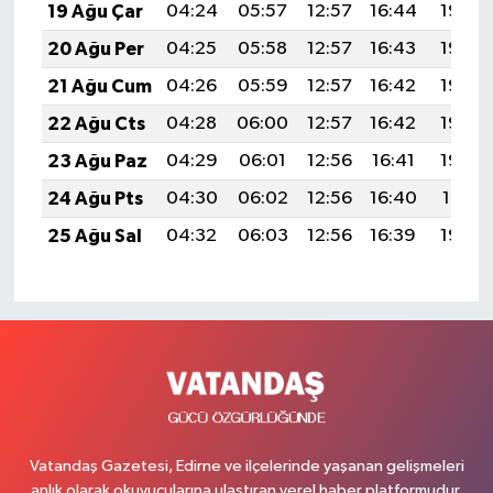
19 Ağu Çar
04:24
05:57
12:57
16:44
19:48
20 Ağu Per
04:25
05:58
12:57
16:43
19:46
21 Ağu Cum
04:26
05:59
12:57
16:42
19:45
22 Ağu Cts
04:28
06:00
12:57
16:42
19:44
23 Ağu Paz
04:29
06:01
12:56
16:41
19:42
24 Ağu Pts
04:30
06:02
12:56
16:40
19:41
25 Ağu Sal
04:32
06:03
12:56
16:39
19:39
Vatandaş Gazetesi, Edirne ve ilçelerinde yaşanan gelişmeleri
anlık olarak okuyucularına ulaştıran yerel haber platformudur.