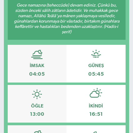
Gece namazına (teheccüde) devam ediniz. Çünkü bu,
sizden önceki sâlih zâtların âdetidir. Ve muhakkak gece
namazı, Allâhü Teâlâ'ya mânen yaklaşmaya vesîledir,
günahlardan korunmaya bir vâsıtadır, birtakım günahlara
keffârettir ve hastalıkları bedenden uzaklaştırır. (Hadis-i
şerif)
İMSAK
GÜNEŞ
04:05
05:45
ÖĞLE
İKINDI
13:00
16:51