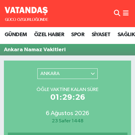
GÜNDEM
Hava Durumu
GÜNDEM
ÖZEL HABER
SPOR
SİYASET
SAĞLIK
ÖZEL HABER
Trafik Durumu
Ankara Namaz Vakitleri
SPOR
Süper Lig Puan Durumu ve Fikstür
SİYASET
Tüm Manşetler
ANKARA
SAĞLIK
Son Dakika Haberleri
ÖĞLE VAKTINE KALAN SÜRE
01:29:26
Haber Arşivi
6 Ağustos 2026
23 Safer 1448