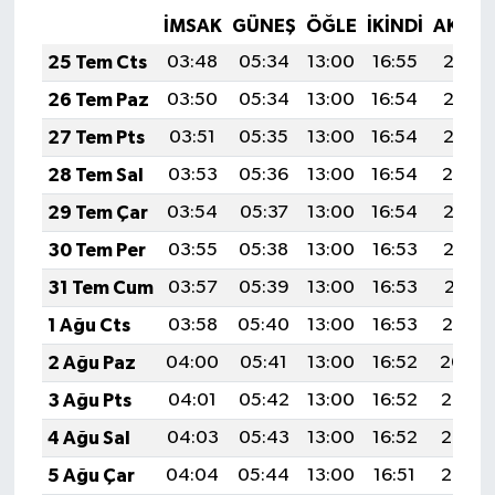
İMSAK
GÜNEŞ
ÖĞLE
İKINDI
AKŞA
25 Tem Cts
03:48
05:34
13:00
16:55
20:17
26 Tem Paz
03:50
05:34
13:00
16:54
20:16
27 Tem Pts
03:51
05:35
13:00
16:54
20:15
28 Tem Sal
03:53
05:36
13:00
16:54
20:14
29 Tem Çar
03:54
05:37
13:00
16:54
20:13
30 Tem Per
03:55
05:38
13:00
16:53
20:12
31 Tem Cum
03:57
05:39
13:00
16:53
20:11
1 Ağu Cts
03:58
05:40
13:00
16:53
20:10
2 Ağu Paz
04:00
05:41
13:00
16:52
20:09
3 Ağu Pts
04:01
05:42
13:00
16:52
20:08
4 Ağu Sal
04:03
05:43
13:00
16:52
20:07
5 Ağu Çar
04:04
05:44
13:00
16:51
20:06