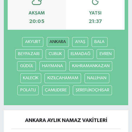
AKŞAM
YATSI
20:05
21:37
AKYURT
ANKARA
AYAŞ
BALA
BEYPAZARI
CUBUK
ELMADAĞ
EVREN
GÜDÜL
HAYMANA
KAHRAMANKAZAN
KALECİK
KIZILCAHAMAM
NALLIHAN
POLATLI
ÇAMLIDERE
ŞEREFLİKOÇHİSAR
ANKARA AYLIK NAMAZ VAKITLERI