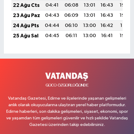
22 Ağu Cts
04:41
06:08
13:01
16:43
19:44
23 Ağu Paz
04:43
06:09
13:01
16:43
19:42
24 Ağu Pts
04:44
06:10
13:00
16:42
19:41
25 Ağu Sal
04:45
06:11
13:00
16:41
19:40
Vatandaş Gazetesi, Edirne ve ilçelerinde yaşanan gelişmeleri
anlık olarak okuyucularına ulaştıran yerel haber platformudur.
Edirne haberleri, son dakika gelişmeleri, siyaset, ekonomi, spor
ve yaşamdan tüm gelişmeleri güvenilir ve hızlı şekilde Vatandaş
Gazetesi üzerinden takip edebilirsiniz.