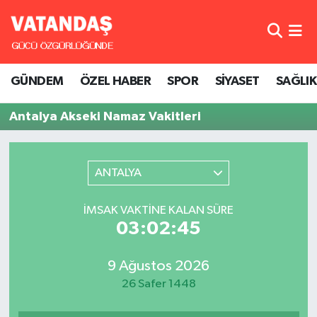
GÜNDEM
Hava Durumu
GÜNDEM
ÖZEL HABER
SPOR
SİYASET
SAĞLIK
ÖZEL HABER
Trafik Durumu
Antalya Akseki Namaz Vakitleri
SPOR
Süper Lig Puan Durumu ve Fikstür
SİYASET
Tüm Manşetler
ANTALYA
SAĞLIK
Son Dakika Haberleri
İMSAK VAKTINE KALAN SÜRE
03:02:45
Haber Arşivi
9 Ağustos 2026
26 Safer 1448