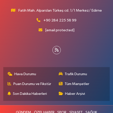
Fatih Mah. Alparslan Türkeş cd. 1/1 Merkez/ Edirne
+90 284 225 58 99
[email protected]
Hava Durumu
Trafik Durumu
Puan Durumu ve Fikstür
Tüm Manşetler
Son Dakika Haberleri
Haber Arşivi
GÜNDEM
ÖZEL HABER
SPOR
SİYASET
SAĞLIK