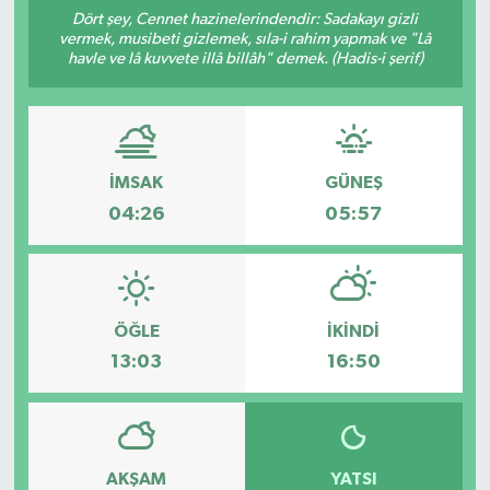
Dört şey, Cennet hazinelerindendir: Sadakayı gizli
vermek, musibeti gizlemek, sıla-i rahim yapmak ve "Lâ
havle ve lâ kuvvete illâ billâh" demek. (Hadis-i şerif)
İMSAK
GÜNEŞ
04:26
05:57
ÖĞLE
İKINDI
13:03
16:50
AKŞAM
YATSI