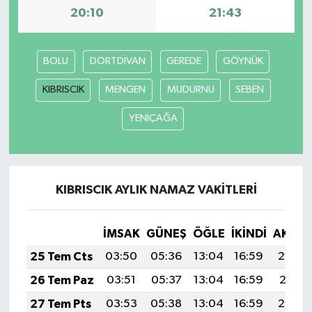
20:10
21:43
BOLU
DÖRTDİVAN
GEREDE
GÖYNÜK
KIBRISCIK
MENGEN
MUDURNU
SEBEN
YENİÇAĞA
KIBRISCIK AYLIK NAMAZ VAKITLERI
İMSAK
GÜNEŞ
ÖĞLE
İKINDI
AKŞA
25 Tem Cts
03:50
05:36
13:04
16:59
20:22
26 Tem Paz
03:51
05:37
13:04
16:59
20:21
27 Tem Pts
03:53
05:38
13:04
16:59
20:20