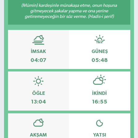
(Mümin) kardeşinle münakaşa etme, onun hoşuna
gitmeyecek şakalar yapma ve ona yerine
getiremeyeceğin bir söz verme. (Hadis-i şerif)
İMSAK
GÜNEŞ
04:07
05:48
ÖĞLE
İKINDI
13:04
16:55
AKŞAM
YATSI