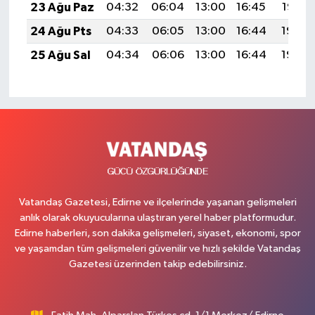
23 Ağu Paz
04:32
06:04
13:00
16:45
19:47
24 Ağu Pts
04:33
06:05
13:00
16:44
19:45
25 Ağu Sal
04:34
06:06
13:00
16:44
19:44
Vatandaş Gazetesi, Edirne ve ilçelerinde yaşanan gelişmeleri
anlık olarak okuyucularına ulaştıran yerel haber platformudur.
Edirne haberleri, son dakika gelişmeleri, siyaset, ekonomi, spor
ve yaşamdan tüm gelişmeleri güvenilir ve hızlı şekilde Vatandaş
Gazetesi üzerinden takip edebilirsiniz.