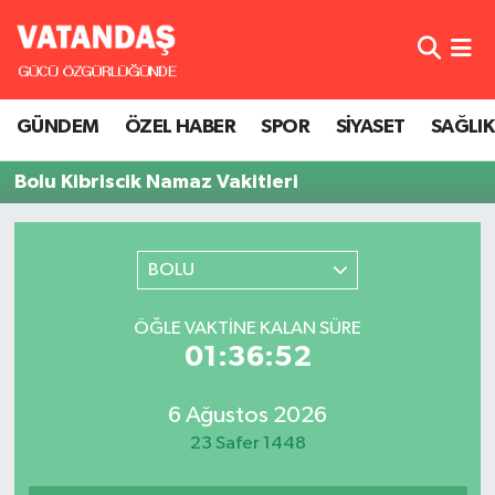
GÜNDEM
Hava Durumu
GÜNDEM
ÖZEL HABER
SPOR
SİYASET
SAĞLIK
ÖZEL HABER
Trafik Durumu
Bolu Kibriscik Namaz Vakitleri
SPOR
Süper Lig Puan Durumu ve Fikstür
SİYASET
Tüm Manşetler
BOLU
SAĞLIK
Son Dakika Haberleri
ÖĞLE VAKTINE KALAN SÜRE
01:36:52
Haber Arşivi
6 Ağustos 2026
23 Safer 1448