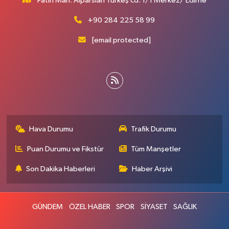
Fatih Mah. Alparslan Türkeş cd. 1/1 Merkez/ Edirne
+90 284 225 58 99
[email protected]
Hava Durumu
Trafik Durumu
Puan Durumu ve Fikstür
Tüm Manşetler
Son Dakika Haberleri
Haber Arşivi
GÜNDEM
ÖZEL HABER
SPOR
SİYASET
SAĞLIK