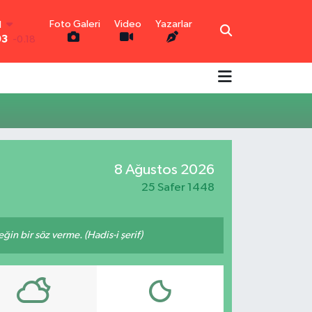
Foto Galeri
Video
Yazarlar
N
03
-0.18
R
0.18
0.32
N
0.38
TIN
0.03
8 Ağustos 2026
0
-14
25 Safer 1448
n bir söz verme. (Hadis-i şerif)