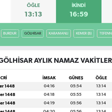
ÖĞLE
İKINDI
13:13
16:59
BURDUR
GÖLHİSAR
KARAMANLI
KEMER (B)
TEFENN
GÖLHİSAR AYLIK NAMAZ VAKITLER
İCRİ
İMSAK
GÜNEŞ
ÖĞLE
fer 1448
04:16
05:54
13:14
fer 1448
04:18
05:55
13:14
fer 1448
04:19
05:56
13:14
fer 1448
04:20
05:56
13:14