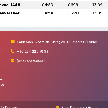
levvel 1448
04:53
06:19
13:09
levvel 1448
04:54
06:20
13:09
Fatih Mah. Alparslan Türkeş cd. 1/1 Merkez/ Edirne
+90 284 225 58 99
[email protected]
üm
tesi
afik Durumu
Puan Durumu ve Fikstür