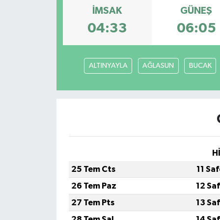
İMSAK
GÜNEŞ
04:33
06:05
ALTINYAYLA
AĞLASUN
BUCAK
H
25 Tem Cts
11 Sa
26 Tem Paz
12 Sa
27 Tem Pts
13 Sa
28 Tem Sal
14 Sa