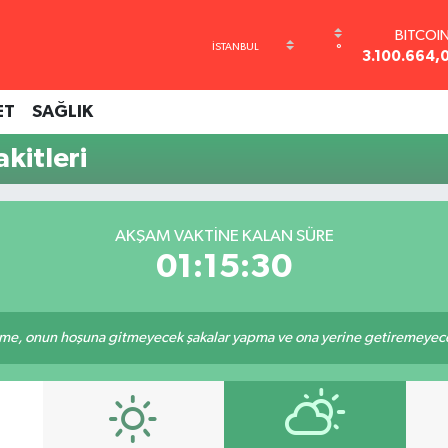
BITCOI
°
3.100.664,
DOLA
47,7436
ET
SAĞLIK
EURO
55,2510
kitleri
STERLİ
64,4811
GRAM AL
6660.55
AKŞAM VAKTINE KALAN SÜRE
BİST10
01:15:30
13.779
e, onun hoşuna gitmeyecek şakalar yapma ve ona yerine getiremeyeceği