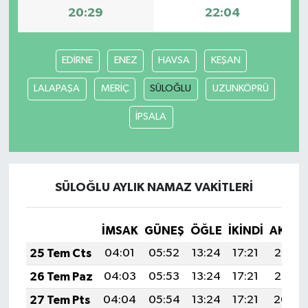
20:29
22:04
EDİRNE
ENEZ
HAVSA
KEŞAN
LALAPAŞA
MERİÇ
SÜLOĞLU
UZUNKÖPRÜ
İPSALA
SÜLOĞLU AYLIK NAMAZ VAKITLERI
İMSAK
GÜNEŞ
ÖĞLE
İKINDI
AKŞA
25 Tem Cts
04:01
05:52
13:24
17:21
20:46
26 Tem Paz
04:03
05:53
13:24
17:21
20:45
27 Tem Pts
04:04
05:54
13:24
17:21
20:44