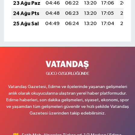
23 Ağu Paz
04:46
06:22
13:20
17:06
20:09
24 Ağu Pts
04:48
06:23
13:20
17:05
20:07
25 Ağu Sal
04:49
06:24
13:20
17:04
20:06
Vatandaş Gazetesi, Edirne ve ilçelerinde yaşanan gelişmeleri
anlık olarak okuyucularına ulaştıran yerel haber platformudur.
Edirne haberleri, son dakika gelişmeleri, siyaset, ekonomi, spor
ve yaşamdan tüm gelişmeleri güvenilir ve hızlı şekilde Vatandaş
Gazetesi üzerinden takip edebilirsiniz.