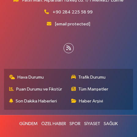
Fatih Mah. Alparslan Türkeş cd. 1/1 Merkez/ Edirne
+90 284 225 58 99
[email protected]
Hava Durumu
Trafik Durumu
Puan Durumu ve Fikstür
Tüm Manşetler
Son Dakika Haberleri
Haber Arşivi
GÜNDEM
ÖZEL HABER
SPOR
SİYASET
SAĞLIK