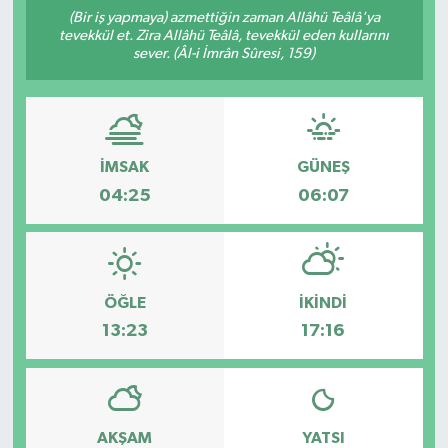
(Bir iş yapmaya) azmettiğin zaman Allâhü Teâlâ'ya
tevekkül et. Zira Allâhü Teâlâ, tevekkül eden kullarını
sever. (Âl-i İmrân Sûresi, 159)
İMSAK
GÜNEŞ
04:25
06:07
ÖĞLE
İKINDI
13:23
17:16
AKŞAM
YATSI