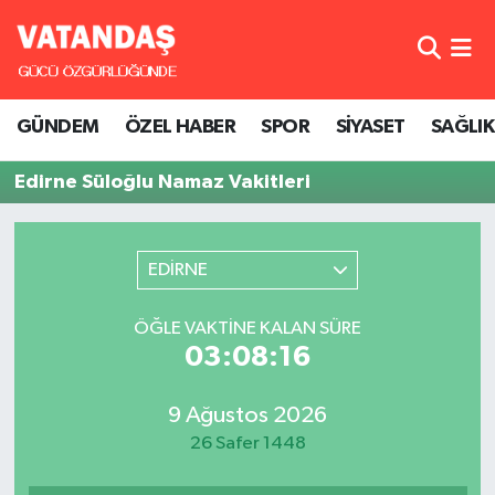
GÜNDEM
Hava Durumu
GÜNDEM
ÖZEL HABER
SPOR
SİYASET
SAĞLIK
ÖZEL HABER
Trafik Durumu
Edirne Süloğlu Namaz Vakitleri
SPOR
Süper Lig Puan Durumu ve Fikstür
SİYASET
Tüm Manşetler
EDİRNE
SAĞLIK
Son Dakika Haberleri
ÖĞLE VAKTINE KALAN SÜRE
03:08:16
Haber Arşivi
9 Ağustos 2026
26 Safer 1448