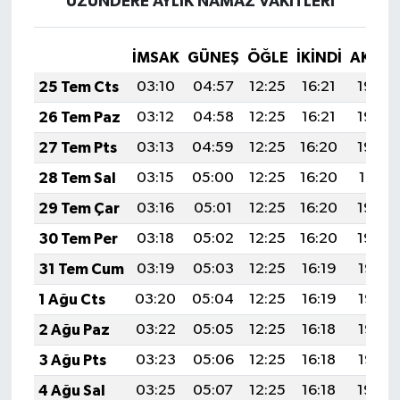
UZUNDERE AYLIK NAMAZ VAKITLERI
İMSAK
GÜNEŞ
ÖĞLE
İKINDI
AKŞA
25 Tem Cts
03:10
04:57
12:25
16:21
19:44
26 Tem Paz
03:12
04:58
12:25
16:21
19:43
27 Tem Pts
03:13
04:59
12:25
16:20
19:42
28 Tem Sal
03:15
05:00
12:25
16:20
19:41
29 Tem Çar
03:16
05:01
12:25
16:20
19:40
30 Tem Per
03:18
05:02
12:25
16:20
19:39
31 Tem Cum
03:19
05:03
12:25
16:19
19:38
1 Ağu Cts
03:20
05:04
12:25
16:19
19:37
2 Ağu Paz
03:22
05:05
12:25
16:18
19:36
3 Ağu Pts
03:23
05:06
12:25
16:18
19:35
4 Ağu Sal
03:25
05:07
12:25
16:18
19:34