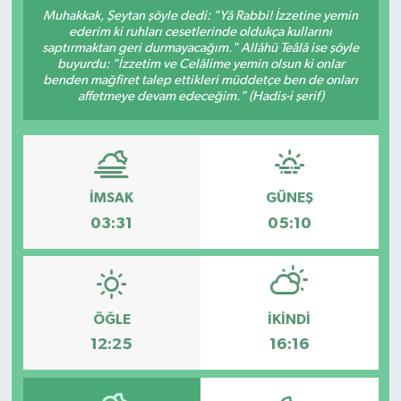
Muhakkak, Şeytan şöyle dedi: "Yâ Rabbi! İzzetine yemin
ederim ki ruhları cesetlerinde oldukça kullarını
saptırmaktan geri durmayacağım." Allâhü Teâlâ ise şöyle
buyurdu: "İzzetim ve Celâlime yemin olsun ki onlar
benden mağfiret talep ettikleri müddetçe ben de onları
affetmeye devam edeceğim." (Hadis-i şerif)
İMSAK
GÜNEŞ
03:31
05:10
ÖĞLE
İKINDI
12:25
16:16