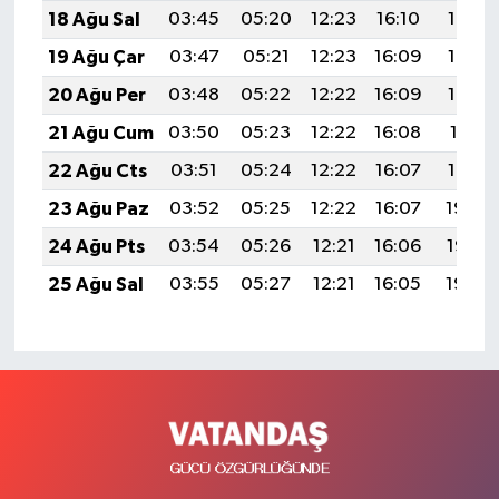
18 Ağu Sal
03:45
05:20
12:23
16:10
19:16
19 Ağu Çar
03:47
05:21
12:23
16:09
19:14
20 Ağu Per
03:48
05:22
12:22
16:09
19:13
21 Ağu Cum
03:50
05:23
12:22
16:08
19:11
22 Ağu Cts
03:51
05:24
12:22
16:07
19:10
23 Ağu Paz
03:52
05:25
12:22
16:07
19:08
24 Ağu Pts
03:54
05:26
12:21
16:06
19:07
25 Ağu Sal
03:55
05:27
12:21
16:05
19:05