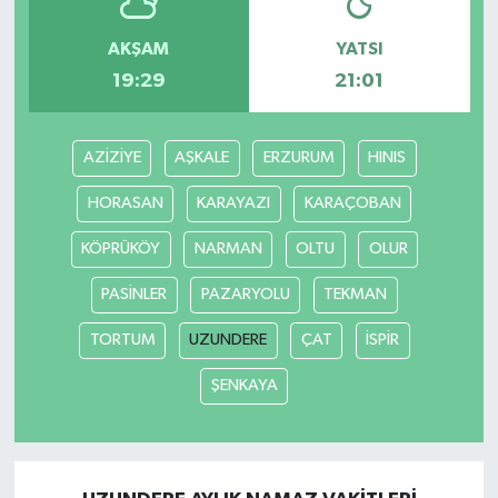
AKŞAM
YATSI
19:29
21:01
AZİZİYE
AŞKALE
ERZURUM
HINIS
HORASAN
KARAYAZI
KARAÇOBAN
KÖPRÜKÖY
NARMAN
OLTU
OLUR
PASİNLER
PAZARYOLU
TEKMAN
TORTUM
UZUNDERE
ÇAT
İSPİR
ŞENKAYA