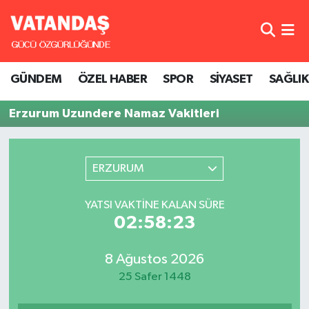
GÜNDEM
Hava Durumu
GÜNDEM
ÖZEL HABER
SPOR
SİYASET
SAĞLIK
ÖZEL HABER
Trafik Durumu
Erzurum Uzundere Namaz Vakitleri
SPOR
Süper Lig Puan Durumu ve Fikstür
SİYASET
Tüm Manşetler
ERZURUM
SAĞLIK
Son Dakika Haberleri
YATSI VAKTINE KALAN SÜRE
02:58:23
Haber Arşivi
8 Ağustos 2026
25 Safer 1448