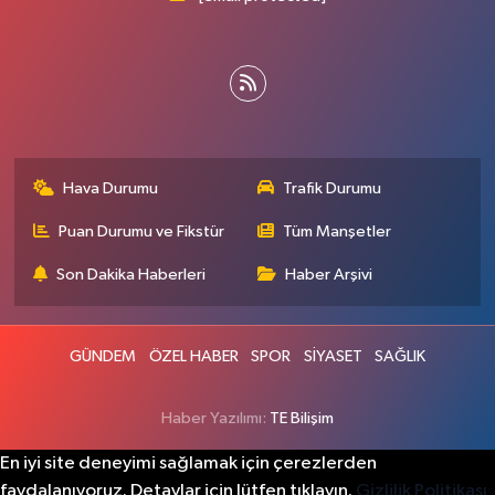
Hava Durumu
Trafik Durumu
Puan Durumu ve Fikstür
Tüm Manşetler
Son Dakika Haberleri
Haber Arşivi
GÜNDEM
ÖZEL HABER
SPOR
SİYASET
SAĞLIK
Haber Yazılımı:
TE Bilişim
En iyi site deneyimi sağlamak için çerezlerden
faydalanıyoruz. Detaylar için lütfen tıklayın.
Gizlilik Politikası