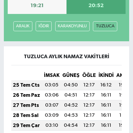
19:21
20:52
ARALIK
IĞDIR
KARAKOYUNLU
TUZLUCA
TUZLUCA AYLIK NAMAZ VAKITLERI
İMSAK
GÜNEŞ
ÖĞLE
İKINDI
AKŞA
25 Tem Cts
03:05
04:50
12:17
16:12
19:34
26 Tem Paz
03:06
04:51
12:17
16:11
19:33
27 Tem Pts
03:07
04:52
12:17
16:11
19:32
28 Tem Sal
03:09
04:53
12:17
16:11
19:31
29 Tem Çar
03:10
04:54
12:17
16:11
19:30