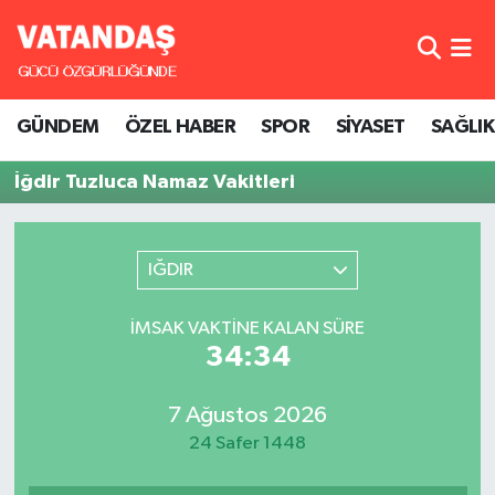
GÜNDEM
Hava Durumu
GÜNDEM
ÖZEL HABER
SPOR
SİYASET
SAĞLIK
ÖZEL HABER
Trafik Durumu
İğdir Tuzluca Namaz Vakitleri
SPOR
Süper Lig Puan Durumu ve Fikstür
SİYASET
Tüm Manşetler
IĞDIR
SAĞLIK
Son Dakika Haberleri
İMSAK VAKTINE KALAN SÜRE
34:34
Haber Arşivi
7 Ağustos 2026
24 Safer 1448