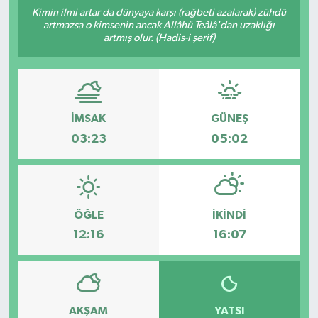
Kimin ilmi artar da dünyaya karşı (rağbeti azalarak) zühdü
artmazsa o kimsenin ancak Allâhü Teâlâ'dan uzaklığı
artmış olur. (Hadis-i şerif)
İMSAK
GÜNEŞ
03:23
05:02
ÖĞLE
İKINDI
12:16
16:07
AKŞAM
YATSI