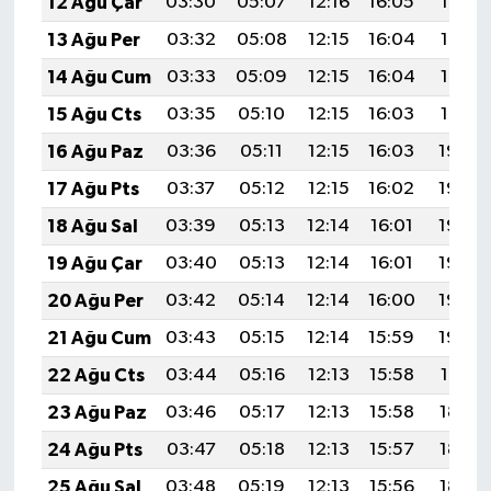
12 Ağu Çar
03:30
05:07
12:16
16:05
19:14
13 Ağu Per
03:32
05:08
12:15
16:04
19:13
14 Ağu Cum
03:33
05:09
12:15
16:04
19:12
15 Ağu Cts
03:35
05:10
12:15
16:03
19:10
16 Ağu Paz
03:36
05:11
12:15
16:03
19:09
17 Ağu Pts
03:37
05:12
12:15
16:02
19:08
18 Ağu Sal
03:39
05:13
12:14
16:01
19:06
19 Ağu Çar
03:40
05:13
12:14
16:01
19:05
20 Ağu Per
03:42
05:14
12:14
16:00
19:03
21 Ağu Cum
03:43
05:15
12:14
15:59
19:02
22 Ağu Cts
03:44
05:16
12:13
15:58
19:01
23 Ağu Paz
03:46
05:17
12:13
15:58
18:59
24 Ağu Pts
03:47
05:18
12:13
15:57
18:58
25 Ağu Sal
03:48
05:19
12:13
15:56
18:56