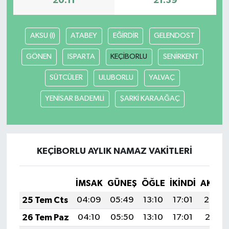
20:11
21:39
AKSU (I)
ATABEY
EĞİRDİR
GELENDOST
GÖNEN
ISPARTA
KEÇİBORLU
SENİRKENT
SÜTCÜLER
ULUBORLU
YALVAÇ
YENİSAR BADEMLİ
ŞARKİ KARAAĞAÇ
KEÇİBORLU AYLIK NAMAZ VAKITLERI
İMSAK
GÜNEŞ
ÖĞLE
İKINDI
AKŞA
25 Tem Cts
04:09
05:49
13:10
17:01
20:22
26 Tem Paz
04:10
05:50
13:10
17:01
20:21