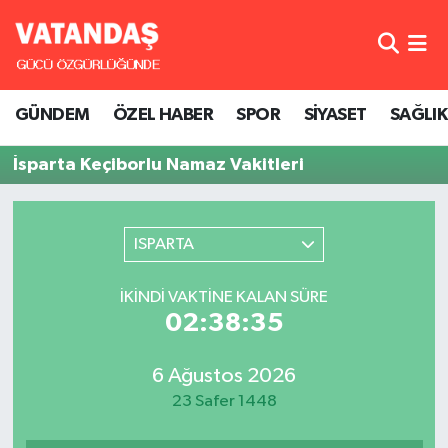
GÜNDEM
Hava Durumu
GÜNDEM
ÖZEL HABER
SPOR
SİYASET
SAĞLIK
ÖZEL HABER
Trafik Durumu
İsparta Keçiborlu Namaz Vakitleri
SPOR
Süper Lig Puan Durumu ve Fikstür
SİYASET
Tüm Manşetler
ISPARTA
SAĞLIK
Son Dakika Haberleri
İKINDI VAKTINE KALAN SÜRE
02:38:35
Haber Arşivi
6 Ağustos 2026
23 Safer 1448