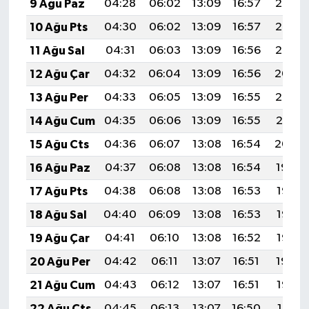
9 Ağu Paz
04:28
06:02
13:09
16:57
20:07
10 Ağu Pts
04:30
06:02
13:09
16:57
20:06
11 Ağu Sal
04:31
06:03
13:09
16:56
20:05
12 Ağu Çar
04:32
06:04
13:09
16:56
20:04
13 Ağu Per
04:33
06:05
13:09
16:55
20:03
14 Ağu Cum
04:35
06:06
13:09
16:55
20:01
15 Ağu Cts
04:36
06:07
13:08
16:54
20:00
16 Ağu Paz
04:37
06:08
13:08
16:54
19:59
17 Ağu Pts
04:38
06:08
13:08
16:53
19:58
18 Ağu Sal
04:40
06:09
13:08
16:53
19:56
19 Ağu Çar
04:41
06:10
13:08
16:52
19:55
20 Ağu Per
04:42
06:11
13:07
16:51
19:54
21 Ağu Cum
04:43
06:12
13:07
16:51
19:52
22 Ağu Cts
04:45
06:13
13:07
16:50
19:51