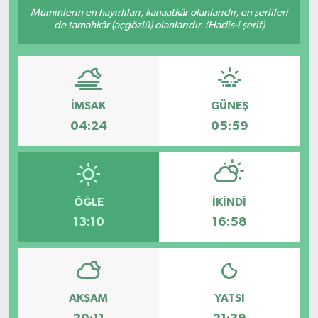
Müminlerin en hayırlıları, kanaatkâr olanlarıdır, en şerlileri
de tamahkâr (açgözlü) olanlarıdır. (Hadis-i şerif)
İMSAK
GÜNEŞ
04:24
05:59
ÖĞLE
İKINDI
13:10
16:58
AKŞAM
YATSI