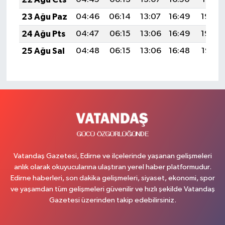
23 Ağu Paz
04:46
06:14
13:07
16:49
19:49
24 Ağu Pts
04:47
06:15
13:06
16:49
19:48
25 Ağu Sal
04:48
06:15
13:06
16:48
19:47
Vatandaş Gazetesi, Edirne ve ilçelerinde yaşanan gelişmeleri
anlık olarak okuyucularına ulaştıran yerel haber platformudur.
Edirne haberleri, son dakika gelişmeleri, siyaset, ekonomi, spor
ve yaşamdan tüm gelişmeleri güvenilir ve hızlı şekilde Vatandaş
Gazetesi üzerinden takip edebilirsiniz.