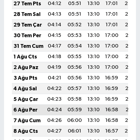
27 Tem Pts
04:12
05:51
13:10
17:01
20:20
28 Tem Sal
04:13
05:51
13:10
17:01
20:19
29 Tem Çar
04:14
05:52
13:10
17:01
20:19
30 Tem Per
04:15
05:53
13:10
17:00
20:18
31 Tem Cum
04:17
05:54
13:10
17:00
20:17
1 Ağu Cts
04:18
05:55
13:10
17:00
20:16
2 Ağu Paz
04:19
05:56
13:10
17:00
20:15
3 Ağu Pts
04:21
05:56
13:10
16:59
20:14
4 Ağu Sal
04:22
05:57
13:10
16:59
20:13
5 Ağu Çar
04:23
05:58
13:10
16:59
20:12
6 Ağu Per
04:24
05:59
13:10
16:58
20:11
7 Ağu Cum
04:26
06:00
13:10
16:58
20:10
8 Ağu Cts
04:27
06:01
13:10
16:57
20:08