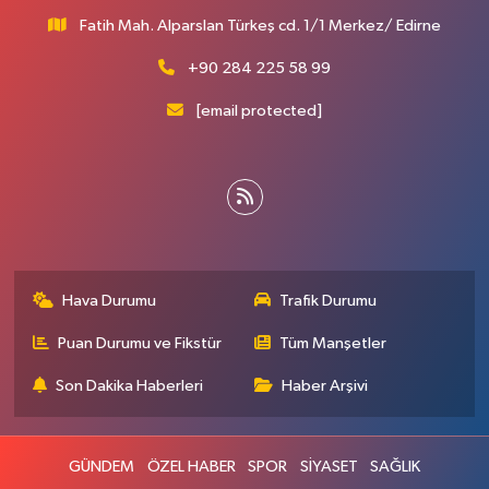
Fatih Mah. Alparslan Türkeş cd. 1/1 Merkez/ Edirne
+90 284 225 58 99
[email protected]
Hava Durumu
Trafik Durumu
Puan Durumu ve Fikstür
Tüm Manşetler
Son Dakika Haberleri
Haber Arşivi
GÜNDEM
ÖZEL HABER
SPOR
SİYASET
SAĞLIK