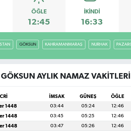
ÖĞLE
İKINDI
12:45
16:33
İSTAN
GÖKSUN
KAHRAMANMARAŞ
NURHAK
PAZARC
GÖKSUN AYLIK NAMAZ VAKITLERI
CRİ
İMSAK
GÜNEŞ
ÖĞLE
fer 1448
03:44
05:24
12:46
fer 1448
03:45
05:25
12:46
fer 1448
03:47
05:26
12:46