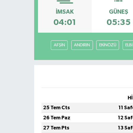
İMSAK
GÜNEŞ
04:01
05:35
AFŞİN
ANDIRIN
EKİNÖZÜ
ELB
Hİ
25 Tem Cts
11 Sa
26 Tem Paz
12 Sa
27 Tem Pts
13 Sa