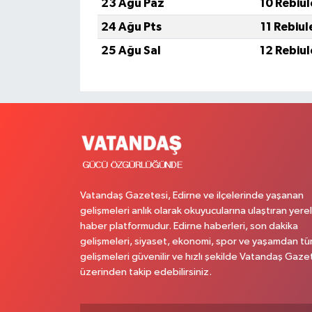
23 Ağu Paz
10 Rebiu
24 Ağu Pts
11 Rebiu
25 Ağu Sal
12 Rebiu
Vatandaş Gazetesi, Edirne ve ilçelerinde yaşanan
gelişmeleri anlık olarak okuyucularına ulaştıran yerel
haber platformudur. Edirne haberleri, son dakika
gelişmeleri, siyaset, ekonomi, spor ve yaşamdan t
gelişmeleri güvenilir ve hızlı şekilde Vatandaş Gaze
üzerinden takip edebilirsiniz.