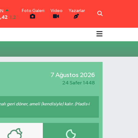
Foto Galeri
Video
Yazarlar
IN
3,42
1.2
R
6
0.17
O
2
0.27
İN
6
0.35
LTIN
9
2.59
7 Ağustos 2026
00
3
-19
24 Safer 1448
malı geri döner, ameli (kendisiyle) kalır. (Hadis-i