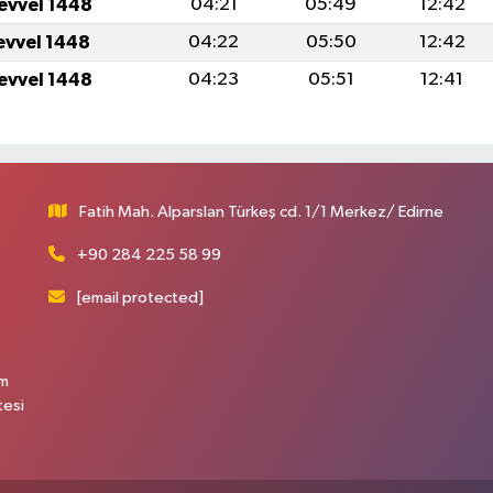
levvel 1448
04:21
05:49
12:42
levvel 1448
04:22
05:50
12:42
levvel 1448
04:23
05:51
12:41
Fatih Mah. Alparslan Türkeş cd. 1/1 Merkez/ Edirne
+90 284 225 58 99
[email protected]
üm
tesi