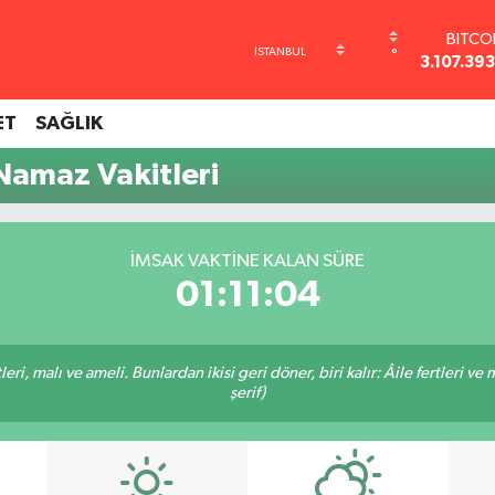
BITCO
°
3.107.39
DOLA
47,710
ET
SAĞLIK
EUR
55,165
amaz Vakitleri
STERL
64,404
GRAM A
6648.9
İMSAK VAKTINE KALAN SÜRE
BİST1
01:11:04
13.77
ri, malı ve ameli. Bunlardan ikisi geri döner, biri kalır: Âile fertleri ve 
şerif)