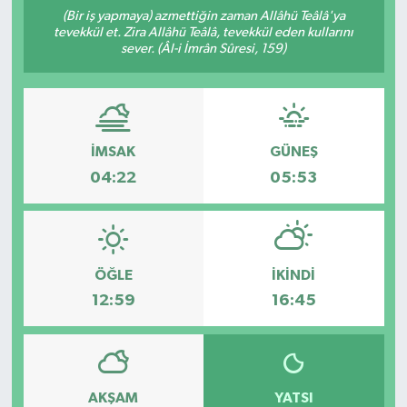
(Bir iş yapmaya) azmettiğin zaman Allâhü Teâlâ'ya
tevekkül et. Zira Allâhü Teâlâ, tevekkül eden kullarını
sever. (Âl-i İmrân Sûresi, 159)
İMSAK
GÜNEŞ
04:22
05:53
ÖĞLE
İKINDI
12:59
16:45
AKŞAM
YATSI