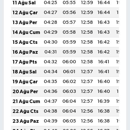
11 Ağu Sal
04:25
05:55
12:59
16:44
19:52
12 Ağu Çar
04:27
05:56
12:59
16:44
19:51
13 Ağu Per
04:28
05:57
12:58
16:43
19:50
14 Ağu Cum
04:29
05:58
12:58
16:43
19:49
15 Ağu Cts
04:30
05:59
12:58
16:42
19:48
16 Ağu Paz
04:31
05:59
12:58
16:42
19:46
17 Ağu Pts
04:32
06:00
12:58
16:41
19:45
18 Ağu Sal
04:34
06:01
12:57
16:41
19:44
19 Ağu Çar
04:35
06:02
12:57
16:40
19:43
20 Ağu Per
04:36
06:03
12:57
16:40
19:41
21 Ağu Cum
04:37
06:04
12:57
16:39
19:40
22 Ağu Cts
04:38
06:04
12:56
16:38
19:39
23 Ağu Paz
04:39
06:05
12:56
16:38
19:37