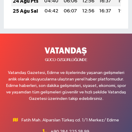
24 Ağu Pts
04:40
06:06
12:56
16:37
19:36
25 Ağu Sal
04:42
06:07
12:56
16:37
19:35
Vatandaş Gazetesi, Edirne ve ilçelerinde yaşanan gelişmeleri
anlık olarak okuyucularına ulaştıran yerel haber platformudur.
Edirne haberleri, son dakika gelişmeleri, siyaset, ekonomi, spor
ve yaşamdan tüm gelişmeleri güvenilir ve hızlı şekilde Vatandaş
Gazetesi üzerinden takip edebilirsiniz.
Fatih Mah. Alparslan Türkeş cd. 1/1 Merkez/ Edirne
+90 284 225 58 99