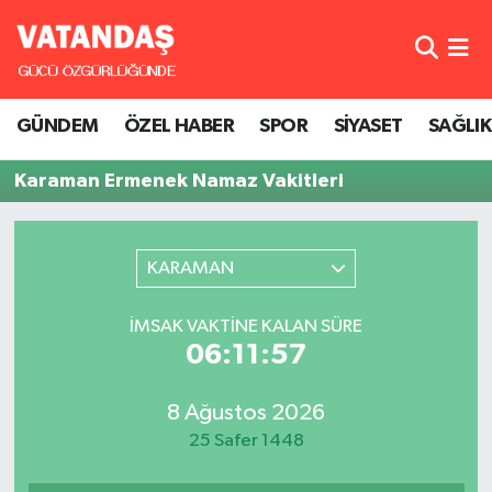
GÜNDEM
Hava Durumu
GÜNDEM
ÖZEL HABER
SPOR
SİYASET
SAĞLIK
ÖZEL HABER
Trafik Durumu
Karaman Ermenek Namaz Vakitleri
SPOR
Süper Lig Puan Durumu ve Fikstür
SİYASET
Tüm Manşetler
KARAMAN
SAĞLIK
Son Dakika Haberleri
İMSAK VAKTINE KALAN SÜRE
06:11:57
Haber Arşivi
8 Ağustos 2026
25 Safer 1448