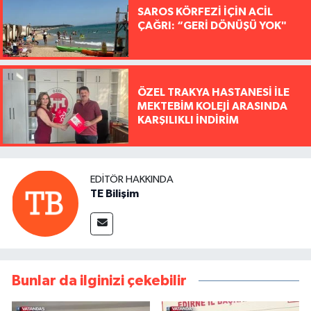
SAROS KÖRFEZİ İÇİN ACİL
ÇAĞRI: “GERİ DÖNÜŞÜ YOK"
ÖZEL TRAKYA HASTANESİ İLE
MEKTEBİM KOLEJİ ARASINDA
KARŞILIKLI İNDİRİM
EDITÖR HAKKINDA
TE Bilişim
Bunlar da ilginizi çekebilir