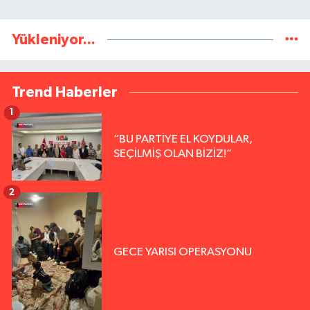
Yükleniyor...
Trend Haberler
1
“BU PARTİYE EL KOYDULAR,
SEÇİLMİŞ OLAN BİZİZ!”
2
GECE YARISI OPERASYONU