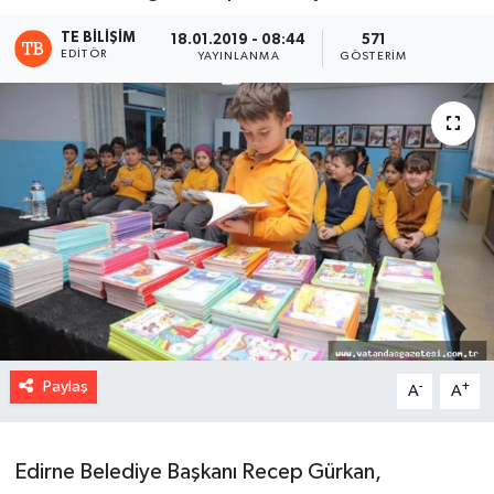
TE BILIŞIM
18.01.2019 - 08:44
571
EDITÖR
YAYINLANMA
GÖSTERIM
Paylaş
-
+
A
A
Edirne Belediye Başkanı Recep Gürkan,