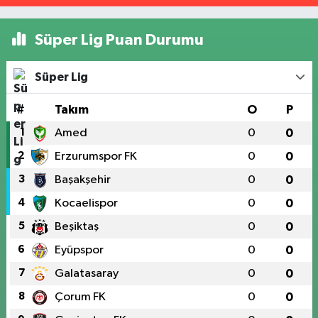
Süper Lig Puan Durumu
Süper Lig
#
Takım
O
P
1
Amed
0
0
2
Erzurumspor FK
0
0
3
Başakşehir
0
0
4
Kocaelispor
0
0
5
Beşiktaş
0
0
6
Eyüpspor
0
0
7
Galatasaray
0
0
8
Çorum FK
0
0