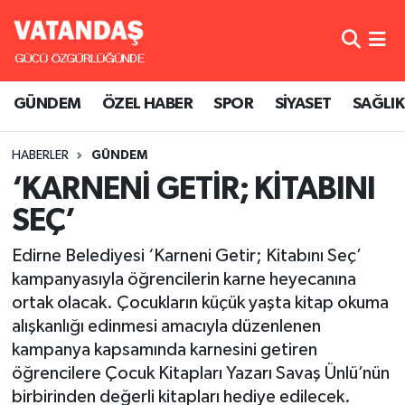
GÜNDEM
Hava Durumu
GÜNDEM
ÖZEL HABER
SPOR
SİYASET
SAĞLIK
ÖZEL HABER
Trafik Durumu
HABERLER
GÜNDEM
SPOR
Süper Lig Puan Durumu ve Fikstür
‘KARNENİ GETİR; KİTABINI
SİYASET
Tüm Manşetler
SEÇ’
SAĞLIK
Son Dakika Haberleri
Edirne Belediyesi ‘Karneni Getir; Kitabını Seç’
kampanyasıyla öğrencilerin karne heyecanına
Haber Arşivi
ortak olacak. Çocukların küçük yaşta kitap okuma
alışkanlığı edinmesi amacıyla düzenlenen
kampanya kapsamında karnesini getiren
öğrencilere Çocuk Kitapları Yazarı Savaş Ünlü’nün
birbirinden değerli kitapları hediye edilecek.