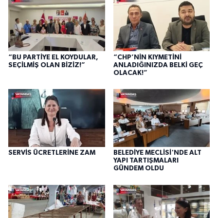
“BU PARTİYE EL KOYDULAR,
“CHP’NİN KIYMETİNİ
SEÇİLMİŞ OLAN BİZİZ!”
ANLADIĞINIZDA BELKİ GEÇ
OLACAK!”
SERVİS ÜCRETLERİNE ZAM
BELEDİYE MECLİSİ'NDE ALT
YAPI TARTIŞMALARI
GÜNDEM OLDU