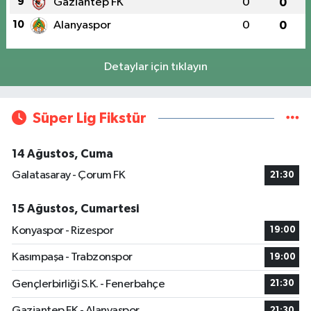
9
Gaziantep FK
0
0
10
Alanyaspor
0
0
Detaylar için tıklayın
Süper Lig Fikstür
14 Ağustos, Cuma
Galatasaray - Çorum FK
21:30
15 Ağustos, Cumartesi
Konyaspor - Rizespor
19:00
Kasımpaşa - Trabzonspor
19:00
Gençlerbirliği S.K. - Fenerbahçe
21:30
Gaziantep FK - Alanyaspor
21:30