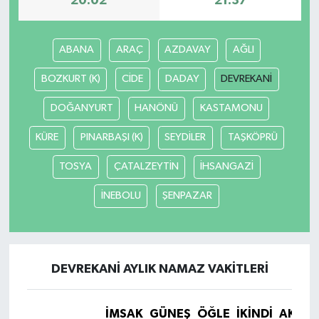
20:02
21:37
ABANA
ARAÇ
AZDAVAY
AĞLI
BOZKURT (K)
CİDE
DADAY
DEVREKANİ
DOĞANYURT
HANÖNÜ
KASTAMONU
KÜRE
PINARBAŞI (K)
SEYDİLER
TAŞKÖPRÜ
TOSYA
ÇATALZEYTİN
İHSANGAZİ
İNEBOLU
ŞENPAZAR
DEVREKANİ AYLIK NAMAZ VAKITLERI
İMSAK
GÜNEŞ
ÖĞLE
İKINDI
AKŞA