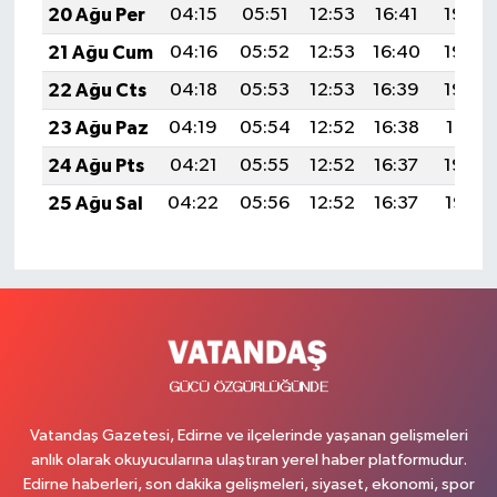
20 Ağu Per
04:15
05:51
12:53
16:41
19:45
21 Ağu Cum
04:16
05:52
12:53
16:40
19:44
22 Ağu Cts
04:18
05:53
12:53
16:39
19:42
23 Ağu Paz
04:19
05:54
12:52
16:38
19:41
24 Ağu Pts
04:21
05:55
12:52
16:37
19:39
25 Ağu Sal
04:22
05:56
12:52
16:37
19:38
Vatandaş Gazetesi, Edirne ve ilçelerinde yaşanan gelişmeleri
anlık olarak okuyucularına ulaştıran yerel haber platformudur.
Edirne haberleri, son dakika gelişmeleri, siyaset, ekonomi, spor