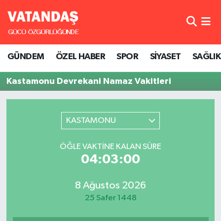
GÜNDEM
Hava Durumu
GÜNDEM
ÖZEL HABER
SPOR
SİYASET
SAĞLIK
ÖZEL HABER
Trafik Durumu
Kastamonu Devrekani Namaz Vakitleri
SPOR
Süper Lig Puan Durumu ve Fikstür
SİYASET
Tüm Manşetler
KASTAMONU
SAĞLIK
Son Dakika Haberleri
ÖĞLE VAKTINE KALAN SÜRE
04:03:00
Haber Arşivi
8 Ağustos 2026
25 Safer 1448