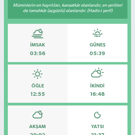
Müminlerin en hayırlıları, kanaatkâr olanlarıdır, en şerlileri
de tamahkâr (açgözlü) olanlarıdır. (Hadis-i şerif)
İMSAK
GÜNEŞ
03:56
05:39
ÖĞLE
İKINDI
12:55
16:48
AKŞAM
YATSI